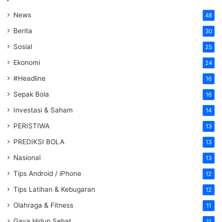
News
48
Berita
30
Sosial
25
Ekonomi
24
#Headline
16
Sepak Bola
16
Investasi & Saham
14
PERISTIWA
13
PREDIKSI BOLA
13
Nasional
13
Tips Android / iPhone
12
Tips Latihan & Kebugaran
12
Olahraga & Fitness
11
Gaya Hidup Sehat
11