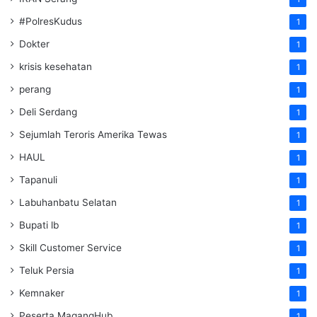
#PolresKudus
1
Dokter
1
krisis kesehatan
1
perang
1
Deli Serdang
1
Sejumlah Teroris Amerika Tewas
1
HAUL
1
Tapanuli
1
Labuhanbatu Selatan
1
Bupati lb
1
Skill Customer Service
1
Teluk Persia
1
Kemnaker
1
Peserta MagangHub
1