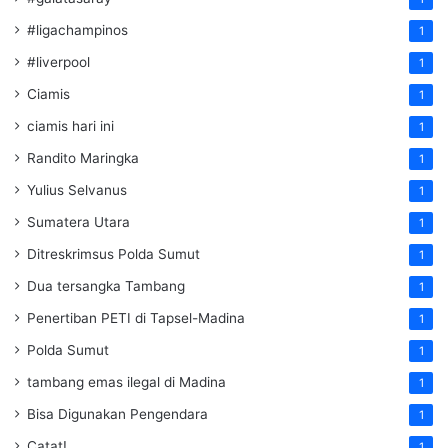
#ligachampinos
1
#liverpool
1
Ciamis
1
ciamis hari ini
1
Randito Maringka
1
Yulius Selvanus
1
Sumatera Utara
1
Ditreskrimsus Polda Sumut
1
Dua tersangka Tambang
1
Penertiban PETI di Tapsel-Madina
1
Polda Sumut
1
tambang emas ilegal di Madina
1
Bisa Digunakan Pengendara
1
Catat!
1