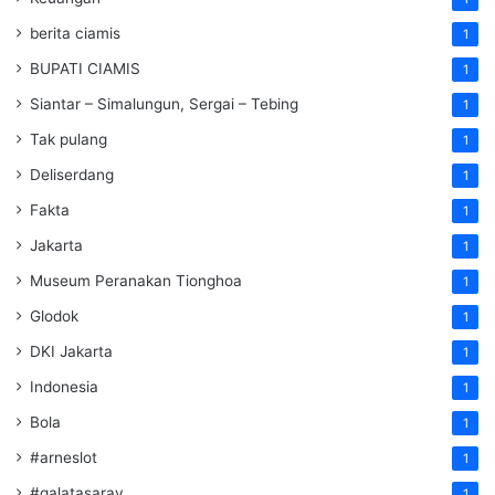
berita ciamis
1
BUPATI CIAMIS
1
Siantar – Simalungun, Sergai – Tebing
1
Tak pulang
1
Deliserdang
1
Fakta
1
Jakarta
1
Museum Peranakan Tionghoa
1
Glodok
1
DKI Jakarta
1
Indonesia
1
Bola
1
#arneslot
1
#galatasaray
1