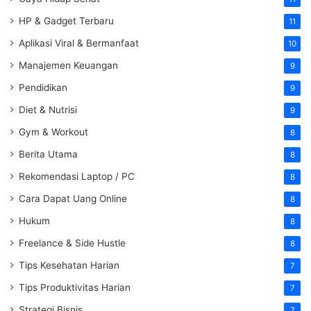
HP & Gadget Terbaru
11
Aplikasi Viral & Bermanfaat
10
Manajemen Keuangan
9
Pendidikan
9
Diet & Nutrisi
9
Gym & Workout
8
Berita Utama
8
Rekomendasi Laptop / PC
8
Cara Dapat Uang Online
8
Hukum
8
Freelance & Side Hustle
8
Tips Kesehatan Harian
7
Tips Produktivitas Harian
7
Strategi Bisnis
7