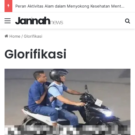
Peran Aktivitas Alam dalam Menyokong Kesehatan Mental dan Menenangkan Pikiran di Masa Sulit
Menu
Se
Home
/
Glorifikasi
Glorifikasi