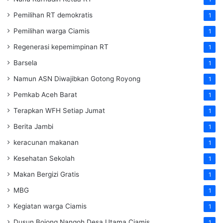
Pemilihan RT demokratis
1
Pemilihan warga Ciamis
1
Regenerasi kepemimpinan RT
1
Barsela
1
Namun ASN Diwajibkan Gotong Royong
1
Pemkab Aceh Barat
1
Terapkan WFH Setiap Jumat
1
Berita Jambi
1
keracunan makanan
1
Kesehatan Sekolah
1
Makan Bergizi Gratis
1
MBG
1
Kegiatan warga Ciamis
1
Dusun Bojong Nangoh Desa Utama Ciamis
1