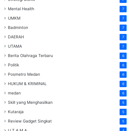
Mental Health
7
UMKM
7
Badminton
7
DAERAH
7
UTAMA
7
Berita Olahraga Terbaru
6
Politik
6
Posmetro Medan
6
HUKUM & KRIMINAL
6
medan
6
Skill yang Menghasilkan
5
Kutaraja
5
Review Gadget Singkat
5
U T A M A
4