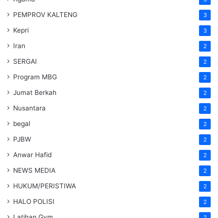
PEMPROV KALTENG
3
Kepri
3
Iran
2
SERGAI
2
Program MBG
2
Jumat Berkah
2
Nusantara
2
begal
2
PJBW
2
Anwar Hafid
2
NEWS MEDIA
2
HUKUM/PERISTIWA
2
HALO POLISI
2
Latihan Gym
2