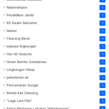
Nasionalxpos
1
Pendidikan Jambi
1
RS Raden Mattaher
1
bekasi
1
Cikarang Barat
1
edukasi lingkungan
1
Hari Air Sedunia
1
Hutan Bambu Sukadanau
1
Lingkungan Hidup
1
pelestarian air
1
Pencemaran Sungai
1
Rehab Kali Cikarang
1
"Lage Lam Film"
1
Sebut Pentagon Lakukan "Kebohongan"
1