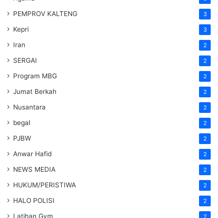
PEMPROV KALTENG
3
Kepri
3
Iran
2
SERGAI
2
Program MBG
2
Jumat Berkah
2
Nusantara
2
begal
2
PJBW
2
Anwar Hafid
2
NEWS MEDIA
2
HUKUM/PERISTIWA
2
HALO POLISI
2
Latihan Gym
2