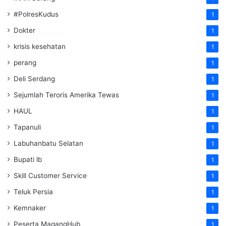
#PolresKudus
1
Dokter
1
krisis kesehatan
1
perang
1
Deli Serdang
1
Sejumlah Teroris Amerika Tewas
1
HAUL
1
Tapanuli
1
Labuhanbatu Selatan
1
Bupati lb
1
Skill Customer Service
1
Teluk Persia
1
Kemnaker
1
Peserta MagangHub
1