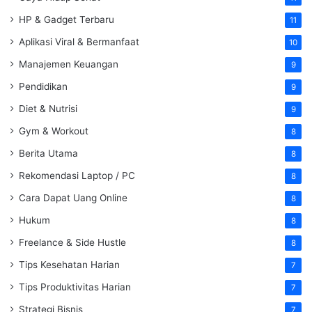
HP & Gadget Terbaru
11
Aplikasi Viral & Bermanfaat
10
Manajemen Keuangan
9
Pendidikan
9
Diet & Nutrisi
9
Gym & Workout
8
Berita Utama
8
Rekomendasi Laptop / PC
8
Cara Dapat Uang Online
8
Hukum
8
Freelance & Side Hustle
8
Tips Kesehatan Harian
7
Tips Produktivitas Harian
7
Strategi Bisnis
7