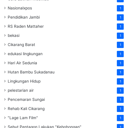
Nasionalxpos
1
Pendidikan Jambi
1
RS Raden Mattaher
1
bekasi
1
Cikarang Barat
1
edukasi lingkungan
1
Hari Air Sedunia
1
Hutan Bambu Sukadanau
1
Lingkungan Hidup
1
pelestarian air
1
Pencemaran Sungai
1
Rehab Kali Cikarang
1
"Lage Lam Film"
1
Sebut Pentagon Lakukan "Kebohongan"
1