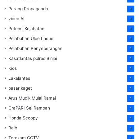
Perang Propaganda
1
video AI
1
Potensi Kejahatan
1
Pelabuhan Ulee Lheue
1
Pelabuhan Penyeberangan
1
Kasatlantas polres Binjai
1
Kios
1
Lakalantas
1
pasar kaget
1
Arus Mudik Mulai Ramai
1
GraPARI Sei Rampah
1
Honda Scoopy
1
Raib
1
Terekam CCTV
1