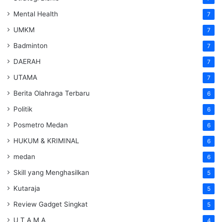
Mental Health
7
UMKM
7
Badminton
7
DAERAH
7
UTAMA
7
Berita Olahraga Terbaru
6
Politik
6
Posmetro Medan
6
HUKUM & KRIMINAL
6
medan
6
Skill yang Menghasilkan
5
Kutaraja
5
Review Gadget Singkat
5
U T A M A
4