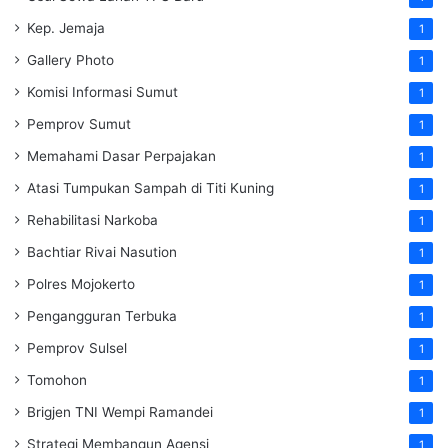
Kep. Jemaja
1
Gallery Photo
1
Komisi Informasi Sumut
1
Pemprov Sumut
1
Memahami Dasar Perpajakan
1
Atasi Tumpukan Sampah di Titi Kuning
1
Rehabilitasi Narkoba
1
Bachtiar Rivai Nasution
1
Polres Mojokerto
1
Pengangguran Terbuka
1
Pemprov Sulsel
1
Tomohon
1
Brigjen TNI Wempi Ramandei
1
Strategi Membangun Agensi
1