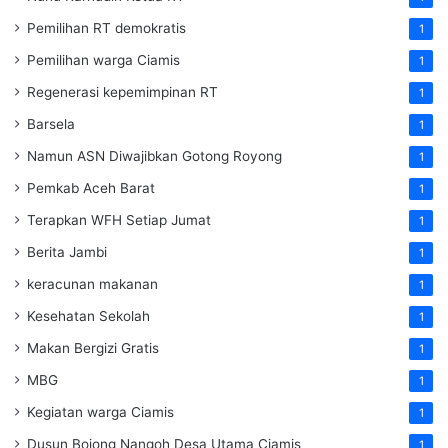
Pemilihan RT demokratis
1
Pemilihan warga Ciamis
1
Regenerasi kepemimpinan RT
1
Barsela
1
Namun ASN Diwajibkan Gotong Royong
1
Pemkab Aceh Barat
1
Terapkan WFH Setiap Jumat
1
Berita Jambi
1
keracunan makanan
1
Kesehatan Sekolah
1
Makan Bergizi Gratis
1
MBG
1
Kegiatan warga Ciamis
1
Dusun Bojong Nangoh Desa Utama Ciamis
1