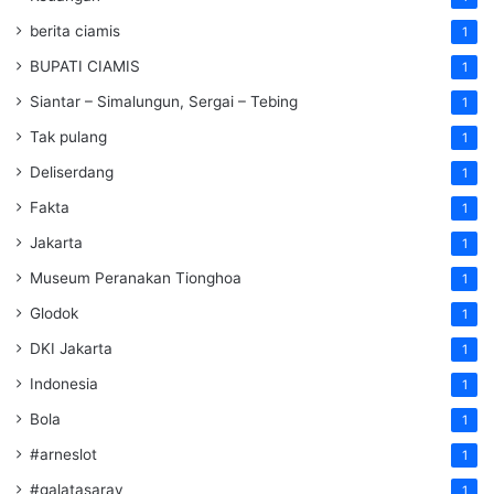
berita ciamis
1
BUPATI CIAMIS
1
Siantar – Simalungun, Sergai – Tebing
1
Tak pulang
1
Deliserdang
1
Fakta
1
Jakarta
1
Museum Peranakan Tionghoa
1
Glodok
1
DKI Jakarta
1
Indonesia
1
Bola
1
#arneslot
1
#galatasaray
1