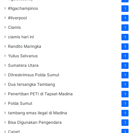
#ligachampinos
1
#liverpool
1
Ciamis
1
ciamis hari ini
1
Randito Maringka
1
Yulius Selvanus
1
Sumatera Utara
1
Ditreskrimsus Polda Sumut
1
Dua tersangka Tambang
1
Penertiban PETI di Tapsel-Madina
1
Polda Sumut
1
tambang emas ilegal di Madina
1
Bisa Digunakan Pengendara
1
Catat!
1