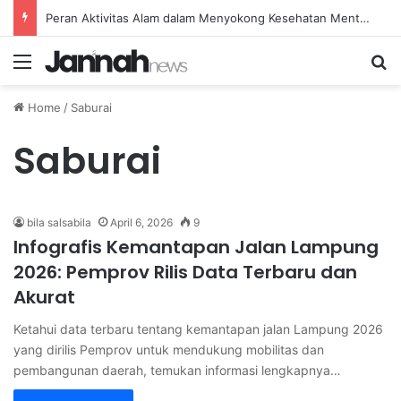
Peran Aktivitas Alam dalam Menyokong Kesehatan Mental dan Menenangkan Pikiran di Masa Sulit
Menu
Se
Home
/
Saburai
Saburai
bila salsabila
April 6, 2026
9
Infografis Kemantapan Jalan Lampung
2026: Pemprov Rilis Data Terbaru dan
Akurat
Ketahui data terbaru tentang kemantapan jalan Lampung 2026
yang dirilis Pemprov untuk mendukung mobilitas dan
pembangunan daerah, temukan informasi lengkapnya…