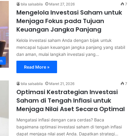
bila salsabila
Maret 27, 2026
7
Mengelola Investasi Saham untuk
Menjaga Fokus pada Tujuan
Keuangan Jangka Panjang
Kelola investasi saham Anda dengan bijak untuk
mencapai tujuan keuangan jangka panjang yang stabil
dan aman, mulai langkah investasi yang…
am
Read More »
bila salsabila
Maret 21, 2026
7
Optimasi Kestrategian Investasi
Saham di Tengah Inflasi untuk
Menjaga Nilai Aset Secara Optimal
Mengatasi inflasi dengan cara cerdas? Baca
bagaimana optimasi investasi saham di tengah inflasi
dapat menjaga nilai aset Anda. Dapatkan strategi…