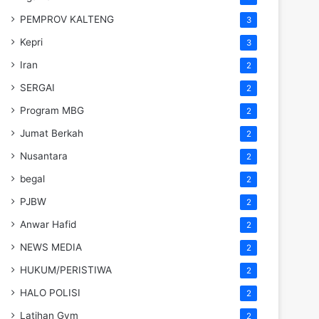
PEMPROV KALTENG
3
Kepri
3
Iran
2
SERGAI
2
Program MBG
2
Jumat Berkah
2
Nusantara
2
begal
2
PJBW
2
Anwar Hafid
2
NEWS MEDIA
2
HUKUM/PERISTIWA
2
HALO POLISI
2
Latihan Gym
2