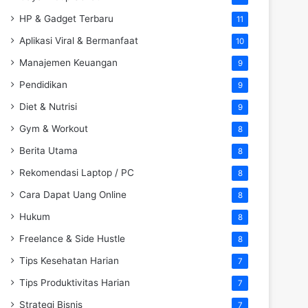
HP & Gadget Terbaru
11
Aplikasi Viral & Bermanfaat
10
Manajemen Keuangan
9
Pendidikan
9
Diet & Nutrisi
9
Gym & Workout
8
Berita Utama
8
Rekomendasi Laptop / PC
8
Cara Dapat Uang Online
8
Hukum
8
Freelance & Side Hustle
8
Tips Kesehatan Harian
7
Tips Produktivitas Harian
7
Strategi Bisnis
7