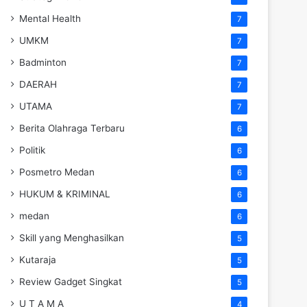
Mental Health
7
UMKM
7
Badminton
7
DAERAH
7
UTAMA
7
Berita Olahraga Terbaru
6
Politik
6
Posmetro Medan
6
HUKUM & KRIMINAL
6
medan
6
Skill yang Menghasilkan
5
Kutaraja
5
Review Gadget Singkat
5
U T A M A
4