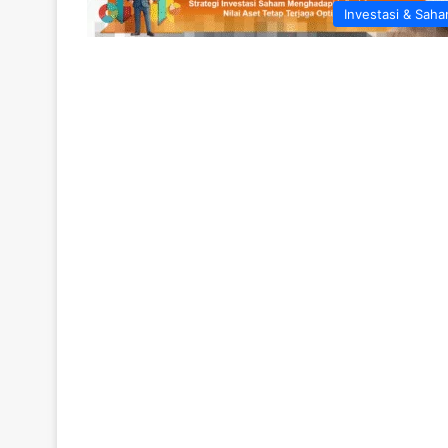
Investasi & Sah