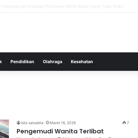
as Alam dalam Menyokong Kesehatan Mental dan Menenangkan Pikiran di
k
Pendidikan
Olahraga
Kesehatan
bila salsabila
Maret 16, 2026
7
Pengemudi Wanita Terlibat