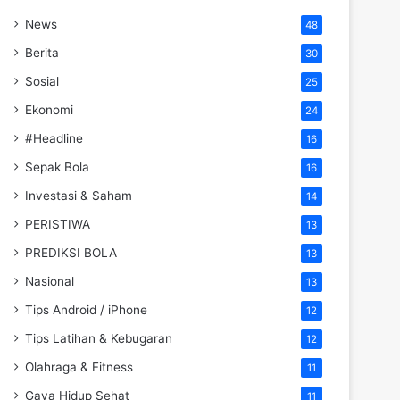
News
48
Berita
30
Sosial
25
Ekonomi
24
#Headline
16
Sepak Bola
16
Investasi & Saham
14
PERISTIWA
13
PREDIKSI BOLA
13
Nasional
13
Tips Android / iPhone
12
Tips Latihan & Kebugaran
12
Olahraga & Fitness
11
Gaya Hidup Sehat
11