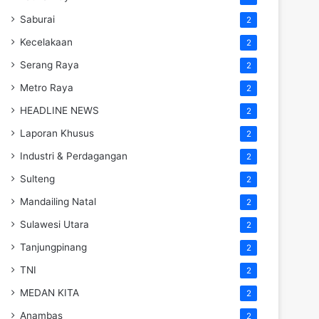
Saburai
2
Kecelakaan
2
Serang Raya
2
Metro Raya
2
HEADLINE NEWS
2
Laporan Khusus
2
Industri & Perdagangan
2
Sulteng
2
Mandailing Natal
2
Sulawesi Utara
2
Tanjungpinang
2
TNI
2
MEDAN KITA
2
Anambas
2