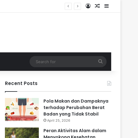
Log In
Random Article
Sidebar
 Masa Sulit
Search
for
Recent Posts
Pola Makan dan Dampaknya
terhadap Perubahan Berat
Badan yang Tidak Stabil
April 25, 2026
Peran Aktivitas Alam dalam
Menyokong Kesehatan