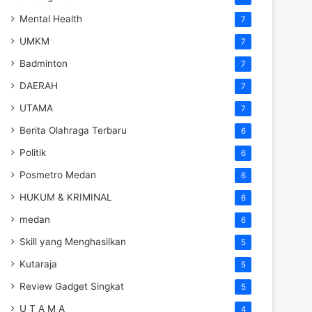
Mental Health
7
UMKM
7
Badminton
7
DAERAH
7
UTAMA
7
Berita Olahraga Terbaru
6
Politik
6
Posmetro Medan
6
HUKUM & KRIMINAL
6
medan
6
Skill yang Menghasilkan
5
Kutaraja
5
Review Gadget Singkat
5
U T A M A
4