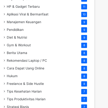
HP & Gadget Terbaru
11
Aplikasi Viral & Bermanfaat
10
Manajemen Keuangan
9
Pendidikan
9
Diet & Nutrisi
9
Gym & Workout
8
Berita Utama
8
Rekomendasi Laptop / PC
8
Cara Dapat Uang Online
8
Hukum
8
Freelance & Side Hustle
8
Tips Kesehatan Harian
7
Tips Produktivitas Harian
7
Strategi Bisnis
7