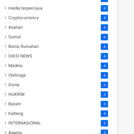
media terpercaya
4
Cryptocurrency
4
Asahan
4
Sumut
4
Bisnis Rumahan
4
DIKSI NEWS
4
Madina
4
Olahraga
4
Dunia
3
HUKRIM
3
Batam
3
Kalteng
3
INTERNASIONAL
3
Agama
3