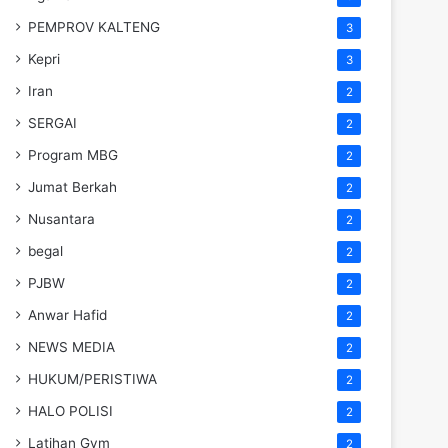
PEMPROV KALTENG
3
Kepri
3
Iran
2
SERGAI
2
Program MBG
2
Jumat Berkah
2
Nusantara
2
begal
2
PJBW
2
Anwar Hafid
2
NEWS MEDIA
2
HUKUM/PERISTIWA
2
HALO POLISI
2
Latihan Gym
2