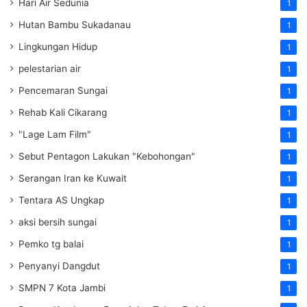
Hari Air Sedunia
1
Hutan Bambu Sukadanau
1
Lingkungan Hidup
1
pelestarian air
1
Pencemaran Sungai
1
Rehab Kali Cikarang
1
"Lage Lam Film"
1
Sebut Pentagon Lakukan "Kebohongan"
1
Serangan Iran ke Kuwait
1
Tentara AS Ungkap
1
aksi bersih sungai
1
Pemko tg balai
1
Penyanyi Dangdut
1
SMPN 7 Kota Jambi
1