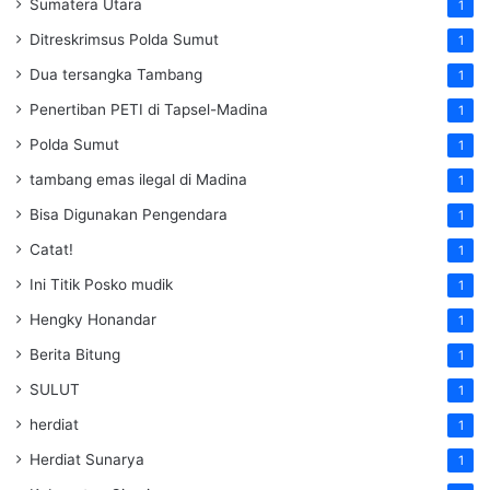
Sumatera Utara
1
Ditreskrimsus Polda Sumut
1
Dua tersangka Tambang
1
Penertiban PETI di Tapsel-Madina
1
Polda Sumut
1
tambang emas ilegal di Madina
1
Bisa Digunakan Pengendara
1
Catat!
1
Ini Titik Posko mudik
1
Hengky Honandar
1
Berita Bitung
1
SULUT
1
herdiat
1
Herdiat Sunarya
1