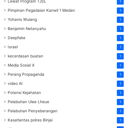
Lewat Program TJSL
1
Pimpinan Pegadaian Kanwil 1 Medan
1
Yohanis Wulang
1
Benjamin Netanyahu
1
Deepfake
1
Israel
1
kecerdasan buatan
1
Media Sosial X
1
Perang Propaganda
1
video AI
1
Potensi Kejahatan
1
Pelabuhan Ulee Lheue
1
Pelabuhan Penyeberangan
1
Kasatlantas polres Binjai
1