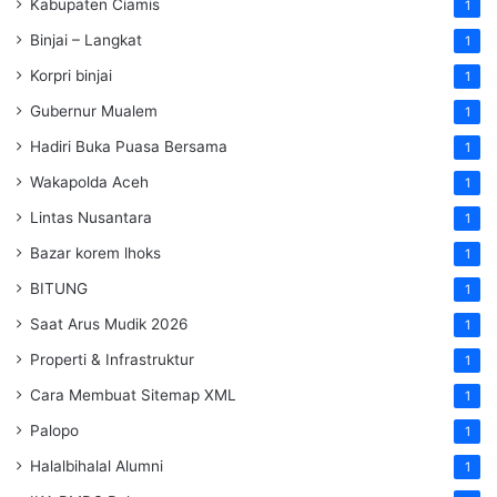
Kabupaten Ciamis
1
Binjai – Langkat
1
Korpri binjai
1
Gubernur Mualem
1
Hadiri Buka Puasa Bersama
1
Wakapolda Aceh
1
Lintas Nusantara
1
Bazar korem lhoks
1
BITUNG
1
Saat Arus Mudik 2026
1
Properti & Infrastruktur
1
Cara Membuat Sitemap XML
1
Palopo
1
Halalbihalal Alumni
1