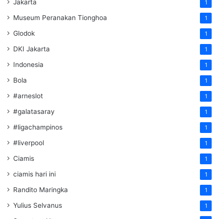
Jakarta
1
Museum Peranakan Tionghoa
1
Glodok
1
DKI Jakarta
1
Indonesia
1
Bola
1
#arneslot
1
#galatasaray
1
#ligachampinos
1
#liverpool
1
Ciamis
1
ciamis hari ini
1
Randito Maringka
1
Yulius Selvanus
1