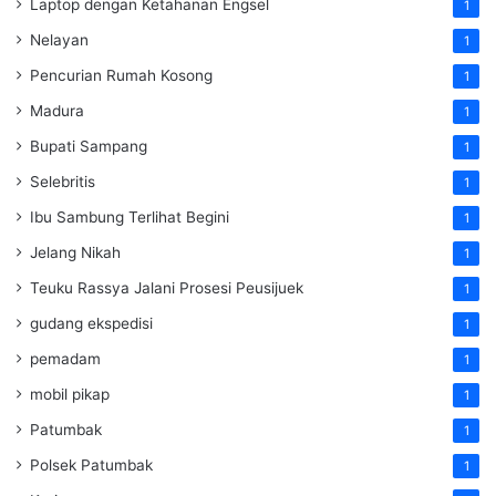
Laptop dengan Ketahanan Engsel
1
Nelayan
1
Pencurian Rumah Kosong
1
Madura
1
Bupati Sampang
1
Selebritis
1
Ibu Sambung Terlihat Begini
1
Jelang Nikah
1
Teuku Rassya Jalani Prosesi Peusijuek
1
gudang ekspedisi
1
pemadam
1
mobil pikap
1
Patumbak
1
Polsek Patumbak
1