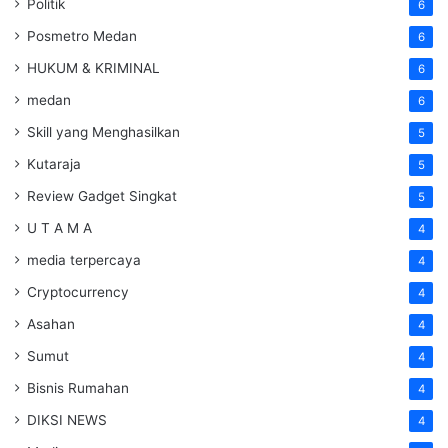
Politik
6
Posmetro Medan
6
HUKUM & KRIMINAL
6
medan
6
Skill yang Menghasilkan
5
Kutaraja
5
Review Gadget Singkat
5
U T A M A
4
media terpercaya
4
Cryptocurrency
4
Asahan
4
Sumut
4
Bisnis Rumahan
4
DIKSI NEWS
4