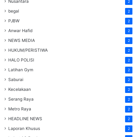
Nusantara
2
begal
2
PJBW
2
Anwar Hafid
2
NEWS MEDIA
2
HUKUM/PERISTIWA
2
HALO POLISI
2
Latihan Gym
2
Saburai
2
Kecelakaan
2
Serang Raya
2
Metro Raya
2
HEADLINE NEWS
2
Laporan Khusus
2