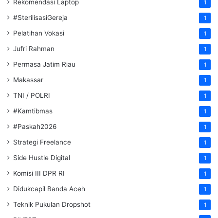
Rekomendasi Laptop
1
#SterilisasiGereja
1
Pelatihan Vokasi
1
Jufri Rahman
1
Permasa Jatim Riau
1
Makassar
1
TNI / POLRI
1
#Kamtibmas
1
#Paskah2026
1
Strategi Freelance
1
Side Hustle Digital
1
Komisi III DPR RI
1
Didukcapil Banda Aceh
1
Teknik Pukulan Dropshot
1