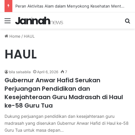
Peran Aktivitas Alam dalam Menyokong Kesehatan Mental dan Menenangkan Pikiran di Masa Sulit
Menu
Se
Home
/
HAUL
HAUL
bila salsabila
April 6, 2026
7
Gubernur Anwar Hafid Serukan
Perjuangan Pendidikan dan
Kesejahteraan Guru Madrasah di Haul
ke-58 Guru Tua
Dukung perjuangan pendidikan dan kesejahteraan guru
madrasah yang diserukan Gubernur Anwar Hafid di Haul ke-58
Guru Tua untuk masa depan…