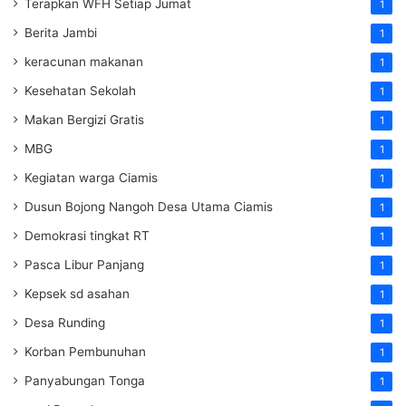
Terapkan WFH Setiap Jumat
1
Berita Jambi
1
keracunan makanan
1
Kesehatan Sekolah
1
Makan Bergizi Gratis
1
MBG
1
Kegiatan warga Ciamis
1
Dusun Bojong Nangoh Desa Utama Ciamis
1
Demokrasi tingkat RT
1
Pasca Libur Panjang
1
Kepsek sd asahan
1
Desa Runding
1
Korban Pembunuhan
1
Panyabungan Tonga
1