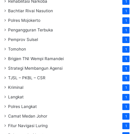
Rehabilitasi Narkoba
1
Bachtiar Rivai Nasution
1
Polres Mojokerto
1
Pengangguran Terbuka
1
Pemprov Sulsel
1
Tomohon
1
Brigjen TNI Wempi Ramandei
1
Strategi Membangun Agensi
1
TJSL – PKBL – CSR
1
Kriminal
1
Langkat
1
Polres Langkat
1
Camat Medan Johor
1
Fitur Navigasi Luring
1