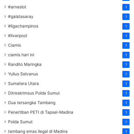
#arneslot
1
#galatasaray
1
#ligachampinos
1
#liverpool
1
Ciamis
1
ciamis hari ini
1
Randito Maringka
1
Yulius Selvanus
1
Sumatera Utara
1
Ditreskrimsus Polda Sumut
1
Dua tersangka Tambang
1
Penertiban PETI di Tapsel-Madina
1
Polda Sumut
1
tambang emas ilegal di Madina
1