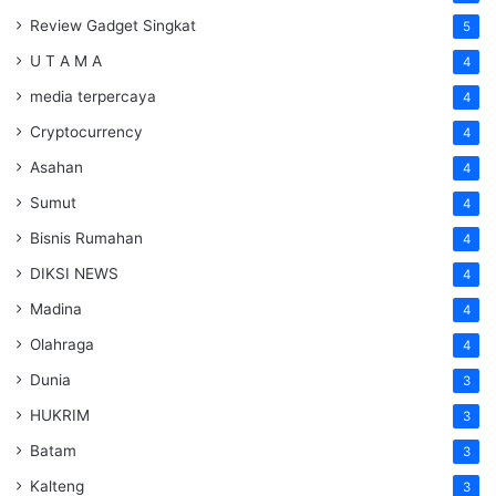
Review Gadget Singkat
5
U T A M A
4
media terpercaya
4
Cryptocurrency
4
Asahan
4
Sumut
4
Bisnis Rumahan
4
DIKSI NEWS
4
Madina
4
Olahraga
4
Dunia
3
HUKRIM
3
Batam
3
Kalteng
3