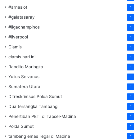
#arneslot
1
#galatasaray
1
#ligachampinos
1
#liverpool
1
Ciamis
1
ciamis hari ini
1
Randito Maringka
1
Yulius Selvanus
1
Sumatera Utara
1
Ditreskrimsus Polda Sumut
1
Dua tersangka Tambang
1
Penertiban PETI di Tapsel-Madina
1
Polda Sumut
1
tambang emas ilegal di Madina
1