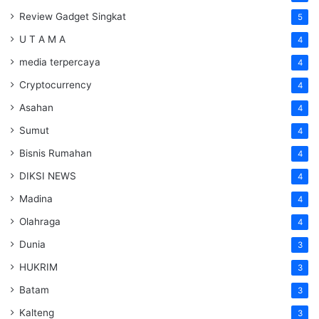
Review Gadget Singkat
5
U T A M A
4
media terpercaya
4
Cryptocurrency
4
Asahan
4
Sumut
4
Bisnis Rumahan
4
DIKSI NEWS
4
Madina
4
Olahraga
4
Dunia
3
HUKRIM
3
Batam
3
Kalteng
3