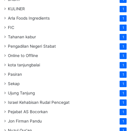
KULINER
1
Arla Foods Ingredients
1
FIC
1
Tahanan kabur
1
Pengadilan Negeri Stabat
1
Online to Offline
1
kota tanjungbalai
1
Pasiran
1
Sekap
1
Ujung Tanjung
1
Israel Kehabisan Rudal Pencegat
1
Pejabat AS Bocorkan
1
Jon Firman Pandu
1
Nuzul Qur'an
1