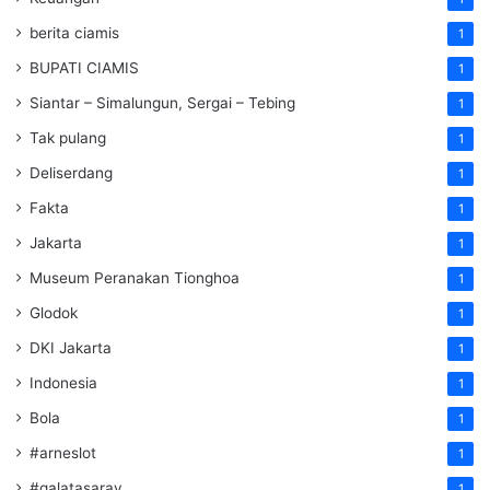
berita ciamis
1
BUPATI CIAMIS
1
Siantar – Simalungun, Sergai – Tebing
1
Tak pulang
1
Deliserdang
1
Fakta
1
Jakarta
1
Museum Peranakan Tionghoa
1
Glodok
1
DKI Jakarta
1
Indonesia
1
Bola
1
#arneslot
1
#galatasaray
1