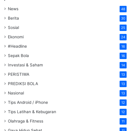
News
48
Berita
30
Sosial
25
Ekonomi
24
#Headline
16
Sepak Bola
16
Investasi & Saham
14
PERISTIWA
13
PREDIKSI BOLA
13
Nasional
13
Tips Android / iPhone
12
Tips Latihan & Kebugaran
12
Olahraga & Fitness
11
Gaya Hidup Sehat
11