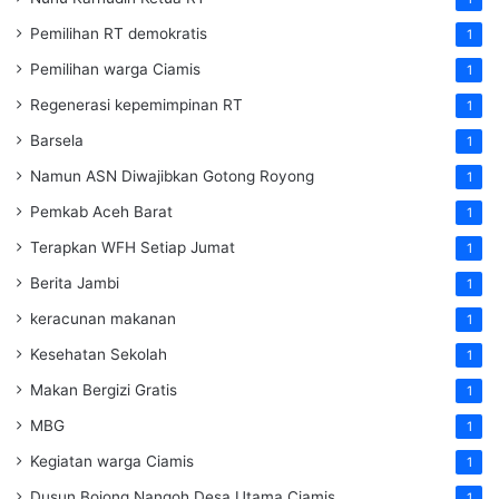
Pemilihan RT demokratis
1
Pemilihan warga Ciamis
1
Regenerasi kepemimpinan RT
1
Barsela
1
Namun ASN Diwajibkan Gotong Royong
1
Pemkab Aceh Barat
1
Terapkan WFH Setiap Jumat
1
Berita Jambi
1
keracunan makanan
1
Kesehatan Sekolah
1
Makan Bergizi Gratis
1
MBG
1
Kegiatan warga Ciamis
1
Dusun Bojong Nangoh Desa Utama Ciamis
1