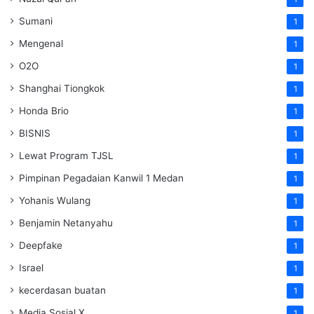
Sumani
1
Mengenal
1
O2O
1
Shanghai Tiongkok
1
Honda Brio
1
BISNIS
1
Lewat Program TJSL
1
Pimpinan Pegadaian Kanwil 1 Medan
1
Yohanis Wulang
1
Benjamin Netanyahu
1
Deepfake
1
Israel
1
kecerdasan buatan
1
Media Sosial X
1