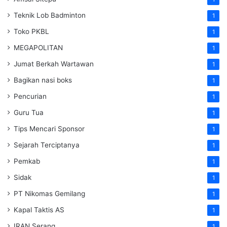
Teknik Lob Badminton
1
Toko PKBL
1
MEGAPOLITAN
1
Jumat Berkah Wartawan
1
Bagikan nasi boks
1
Pencurian
1
Guru Tua
1
Tips Mencari Sponsor
1
Sejarah Terciptanya
1
Pemkab
1
Sidak
1
PT Nikomas Gemilang
1
Kapal Taktis AS
1
IRAN Serang
1