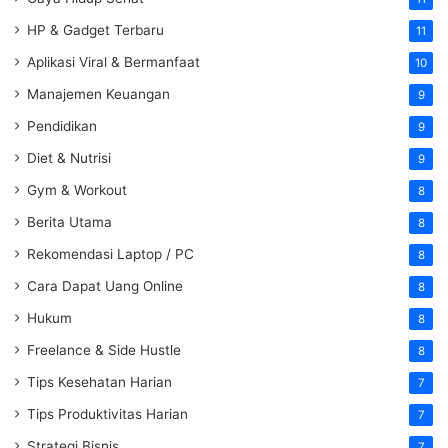
HP & Gadget Terbaru
11
Aplikasi Viral & Bermanfaat
10
Manajemen Keuangan
9
Pendidikan
9
Diet & Nutrisi
9
Gym & Workout
8
Berita Utama
8
Rekomendasi Laptop / PC
8
Cara Dapat Uang Online
8
Hukum
8
Freelance & Side Hustle
8
Tips Kesehatan Harian
7
Tips Produktivitas Harian
7
Strategi Bisnis
7