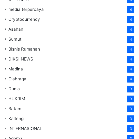
media terpercaya
4
Cryptocurrency
4
Asahan
4
Sumut
4
Bisnis Rumahan
4
DIKSI NEWS
4
Madina
4
Olahraga
4
Dunia
3
HUKRIM
3
Batam
3
Kalteng
3
INTERNASIONAL
3
Agama
3