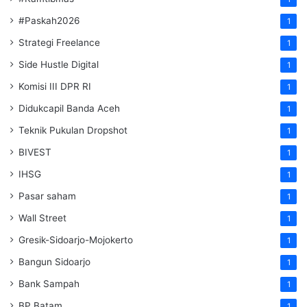
#Paskah2026
1
Strategi Freelance
1
Side Hustle Digital
1
Komisi III DPR RI
1
Didukcapil Banda Aceh
1
Teknik Pukulan Dropshot
1
BIVEST
1
IHSG
1
Pasar saham
1
Wall Street
1
Gresik-Sidoarjo-Mojokerto
1
Bangun Sidoarjo
1
Bank Sampah
1
BP Batam
1