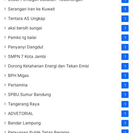
Serangan Iran ke Kuwait
1
Tentara AS Ungkap
1
aksi bersih sungai
1
Pemko tg balai
1
Penyanyi Dangdut
1
SMPN 7 Kota Jambi
1
Dorong Ketahanan Energi dan Tekan Emisi
1
BPH Migas
1
Pertamina
1
SPBU Sumur Bandung
1
Tangerang Raya
1
ADVETORIAL
1
Bandar Lampung
1
Pelayanan Publik Tetap Berjalan
1