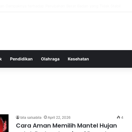
tas Alam dalam Menyokong Kesehatan Mental dan Menenangkan Pikiran d
k
Pendidikan
Olahraga
Kesehatan
bila salsabila
April 22, 2026
4
Cara Aman Memilih Mantel Hujan