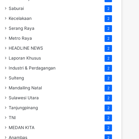
Saburai
2
Kecelakaan
2
Serang Raya
2
Metro Raya
2
HEADLINE NEWS
2
Laporan Khusus
2
Industri & Perdagangan
2
Sulteng
2
Mandailing Natal
2
Sulawesi Utara
2
Tanjungpinang
2
TNI
2
MEDAN KITA
2
Anambas
2