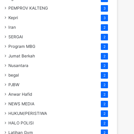
PEMPROV KALTENG
3
Kepri
3
Iran
2
SERGAI
2
Program MBG
2
Jumat Berkah
2
Nusantara
2
begal
2
PJBW
2
Anwar Hafid
2
NEWS MEDIA
2
HUKUM/PERISTIWA
2
HALO POLISI
2
Latihan Gym
2