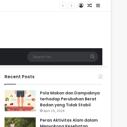
Log In
Random Article
Sidebar
i Masa Sulit
Search
for
Recent Posts
Pola Makan dan Dampaknya
terhadap Perubahan Berat
Badan yang Tidak Stabil
April 25, 2026
Peran Aktivitas Alam dalam
Menyokong Kesehatan