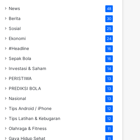
News
48
Berita
30
Sosial
25
Ekonomi
24
#Headline
16
Sepak Bola
16
Investasi & Saham
14
PERISTIWA
13
PREDIKSI BOLA
13
Nasional
13
Tips Android / iPhone
12
Tips Latihan & Kebugaran
12
Olahraga & Fitness
11
Gaya Hidup Sehat
11