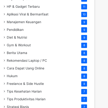
HP & Gadget Terbaru
11
Aplikasi Viral & Bermanfaat
10
Manajemen Keuangan
9
Pendidikan
9
Diet & Nutrisi
9
Gym & Workout
8
Berita Utama
8
Rekomendasi Laptop / PC
8
Cara Dapat Uang Online
8
Hukum
8
Freelance & Side Hustle
8
Tips Kesehatan Harian
7
Tips Produktivitas Harian
7
Strategi Bisnis
7