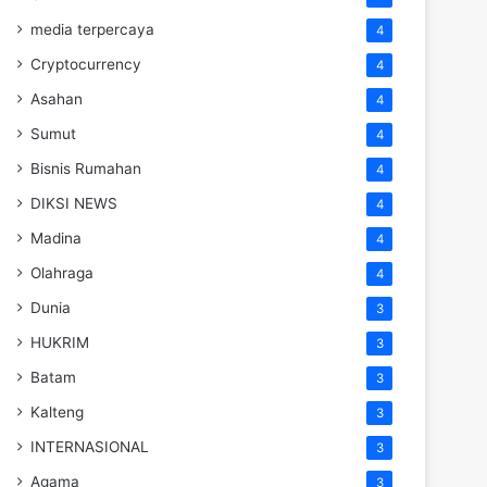
media terpercaya
4
Cryptocurrency
4
Asahan
4
Sumut
4
Bisnis Rumahan
4
DIKSI NEWS
4
Madina
4
Olahraga
4
Dunia
3
HUKRIM
3
Batam
3
Kalteng
3
INTERNASIONAL
3
Agama
3