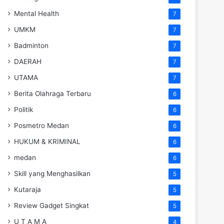
Mental Health
7
UMKM
7
Badminton
7
DAERAH
7
UTAMA
7
Berita Olahraga Terbaru
6
Politik
6
Posmetro Medan
6
HUKUM & KRIMINAL
6
medan
6
Skill yang Menghasilkan
5
Kutaraja
5
Review Gadget Singkat
5
U T A M A
4