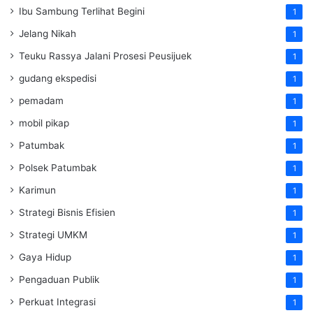
Ibu Sambung Terlihat Begini
1
Jelang Nikah
1
Teuku Rassya Jalani Prosesi Peusijuek
1
gudang ekspedisi
1
pemadam
1
mobil pikap
1
Patumbak
1
Polsek Patumbak
1
Karimun
1
Strategi Bisnis Efisien
1
Strategi UMKM
1
Gaya Hidup
1
Pengaduan Publik
1
Perkuat Integrasi
1