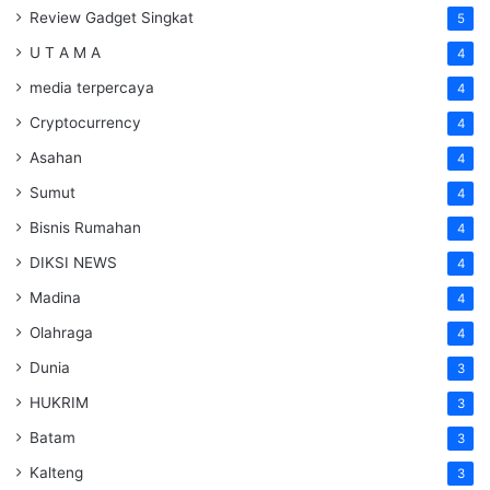
Review Gadget Singkat
5
U T A M A
4
media terpercaya
4
Cryptocurrency
4
Asahan
4
Sumut
4
Bisnis Rumahan
4
DIKSI NEWS
4
Madina
4
Olahraga
4
Dunia
3
HUKRIM
3
Batam
3
Kalteng
3