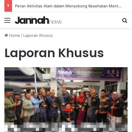
Peran Aktivitas Alam dalam Menyokong Kesehatan Mental dan Menenangkan Pikiran di Masa Sulit
Menu
Se
Home
/
Laporan Khusus
Laporan Khusus