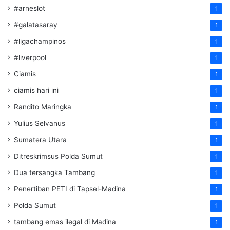
#arneslot
1
#galatasaray
1
#ligachampinos
1
#liverpool
1
Ciamis
1
ciamis hari ini
1
Randito Maringka
1
Yulius Selvanus
1
Sumatera Utara
1
Ditreskrimsus Polda Sumut
1
Dua tersangka Tambang
1
Penertiban PETI di Tapsel-Madina
1
Polda Sumut
1
tambang emas ilegal di Madina
1