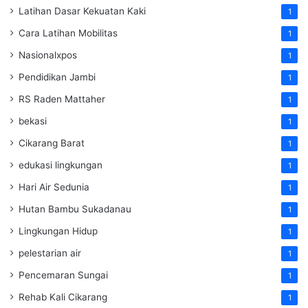
Latihan Dasar Kekuatan Kaki
1
Cara Latihan Mobilitas
1
Nasionalxpos
1
Pendidikan Jambi
1
RS Raden Mattaher
1
bekasi
1
Cikarang Barat
1
edukasi lingkungan
1
Hari Air Sedunia
1
Hutan Bambu Sukadanau
1
Lingkungan Hidup
1
pelestarian air
1
Pencemaran Sungai
1
Rehab Kali Cikarang
1