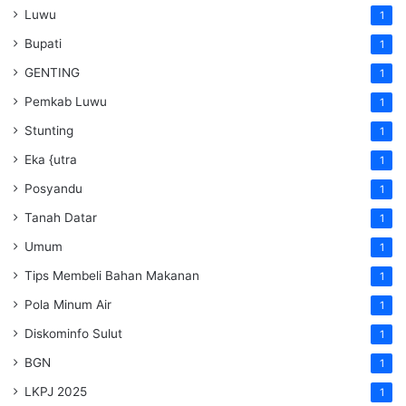
Luwu
1
Bupati
1
GENTING
1
Pemkab Luwu
1
Stunting
1
Eka {utra
1
Posyandu
1
Tanah Datar
1
Umum
1
Tips Membeli Bahan Makanan
1
Pola Minum Air
1
Diskominfo Sulut
1
BGN
1
LKPJ 2025
1