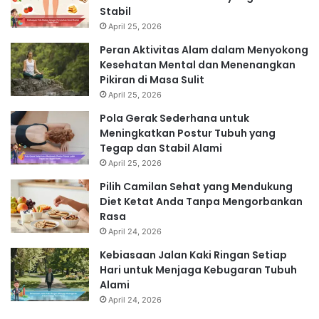
Stabil
April 25, 2026
Peran Aktivitas Alam dalam Menyokong
Kesehatan Mental dan Menenangkan
Pikiran di Masa Sulit
April 25, 2026
Pola Gerak Sederhana untuk
Meningkatkan Postur Tubuh yang
Tegap dan Stabil Alami
April 25, 2026
Pilih Camilan Sehat yang Mendukung
Diet Ketat Anda Tanpa Mengorbankan
Rasa
April 24, 2026
Kebiasaan Jalan Kaki Ringan Setiap
Hari untuk Menjaga Kebugaran Tubuh
Alami
April 24, 2026