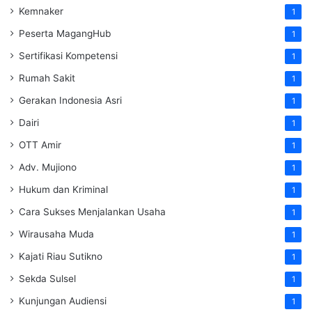
Kemnaker
1
Peserta MagangHub
1
Sertifikasi Kompetensi
1
Rumah Sakit
1
Gerakan Indonesia Asri
1
Dairi
1
OTT Amir
1
Adv. Mujiono
1
Hukum dan Kriminal
1
Cara Sukses Menjalankan Usaha
1
Wirausaha Muda
1
Kajati Riau Sutikno
1
Sekda Sulsel
1
Kunjungan Audiensi
1