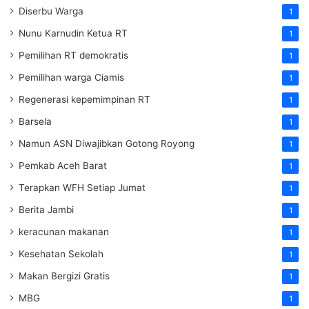
Diserbu Warga
1
Nunu Karnudin Ketua RT
1
Pemilihan RT demokratis
1
Pemilihan warga Ciamis
1
Regenerasi kepemimpinan RT
1
Barsela
1
Namun ASN Diwajibkan Gotong Royong
1
Pemkab Aceh Barat
1
Terapkan WFH Setiap Jumat
1
Berita Jambi
1
keracunan makanan
1
Kesehatan Sekolah
1
Makan Bergizi Gratis
1
MBG
1