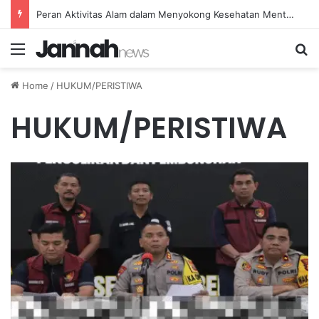
Peran Aktivitas Alam dalam Menyokong Kesehatan Mental dan Menenangkan Pikiran di Masa Sulit
Menu
Se
Home
/
HUKUM/PERISTIWA
HUKUM/PERISTIWA