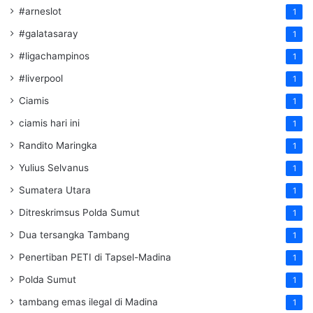
#arneslot
1
#galatasaray
1
#ligachampinos
1
#liverpool
1
Ciamis
1
ciamis hari ini
1
Randito Maringka
1
Yulius Selvanus
1
Sumatera Utara
1
Ditreskrimsus Polda Sumut
1
Dua tersangka Tambang
1
Penertiban PETI di Tapsel-Madina
1
Polda Sumut
1
tambang emas ilegal di Madina
1