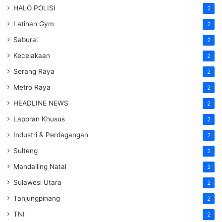
HALO POLISI
2
Latihan Gym
2
Saburai
2
Kecelakaan
2
Serang Raya
2
Metro Raya
2
HEADLINE NEWS
2
Laporan Khusus
2
Industri & Perdagangan
2
Sulteng
2
Mandailing Natal
2
Sulawesi Utara
2
Tanjungpinang
2
TNI
2