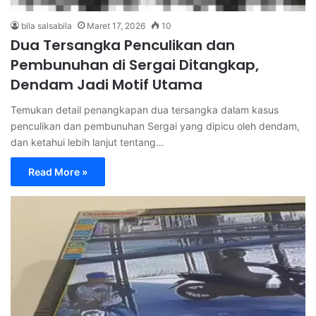
bila salsabila
Maret 17, 2026
10
Dua Tersangka Penculikan dan
Pembunuhan di Sergai Ditangkap,
Dendam Jadi Motif Utama
Temukan detail penangkapan dua tersangka dalam kasus
penculikan dan pembunuhan Sergai yang dipicu oleh dendam,
dan ketahui lebih lanjut tentang…
Read More »