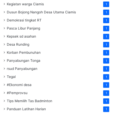
Kegiatan warga Ciamis
1
Dusun Bojong Nangoh Desa Utama Ciamis
1
Demokrasi tingkat RT
1
Pasca Libur Panjang
1
Kepsek sd asahan
1
Desa Runding
1
Korban Pembunuhan
1
Panyabungan Tonga
1
rsud Panyabungan
1
Tegal
1
#Ekonomi desa
1
#Pemprovsu
1
Tips Memilih Tas Badminton
1
Panduan Latihan Harian
1