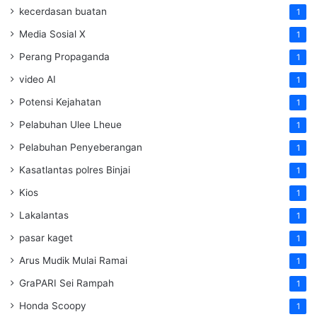
kecerdasan buatan
1
Media Sosial X
1
Perang Propaganda
1
video AI
1
Potensi Kejahatan
1
Pelabuhan Ulee Lheue
1
Pelabuhan Penyeberangan
1
Kasatlantas polres Binjai
1
Kios
1
Lakalantas
1
pasar kaget
1
Arus Mudik Mulai Ramai
1
GraPARI Sei Rampah
1
Honda Scoopy
1