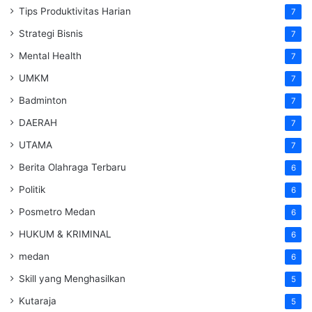
Tips Produktivitas Harian
7
Strategi Bisnis
7
Mental Health
7
UMKM
7
Badminton
7
DAERAH
7
UTAMA
7
Berita Olahraga Terbaru
6
Politik
6
Posmetro Medan
6
HUKUM & KRIMINAL
6
medan
6
Skill yang Menghasilkan
5
Kutaraja
5