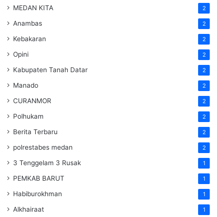
MEDAN KITA
2
Anambas
2
Kebakaran
2
Opini
2
Kabupaten Tanah Datar
2
Manado
2
CURANMOR
2
Polhukam
2
Berita Terbaru
2
polrestabes medan
2
3 Tenggelam 3 Rusak
1
PEMKAB BARUT
1
Habiburokhman
1
Alkhairaat
1