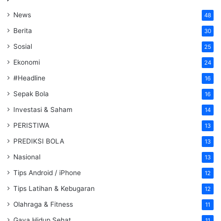
News
48
Berita
30
Sosial
25
Ekonomi
24
#Headline
16
Sepak Bola
16
Investasi & Saham
14
PERISTIWA
13
PREDIKSI BOLA
13
Nasional
13
Tips Android / iPhone
12
Tips Latihan & Kebugaran
12
Olahraga & Fitness
11
Gaya Hidup Sehat
11