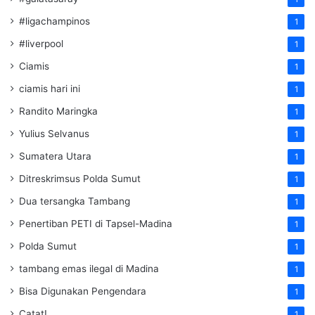
#ligachampinos
1
#liverpool
1
Ciamis
1
ciamis hari ini
1
Randito Maringka
1
Yulius Selvanus
1
Sumatera Utara
1
Ditreskrimsus Polda Sumut
1
Dua tersangka Tambang
1
Penertiban PETI di Tapsel-Madina
1
Polda Sumut
1
tambang emas ilegal di Madina
1
Bisa Digunakan Pengendara
1
Catat!
1