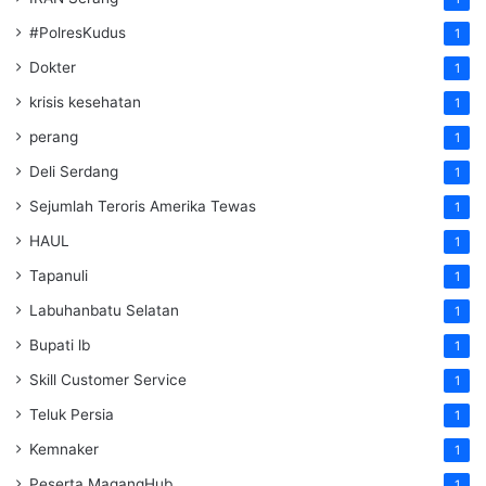
#PolresKudus
1
Dokter
1
krisis kesehatan
1
perang
1
Deli Serdang
1
Sejumlah Teroris Amerika Tewas
1
HAUL
1
Tapanuli
1
Labuhanbatu Selatan
1
Bupati lb
1
Skill Customer Service
1
Teluk Persia
1
Kemnaker
1
Peserta MagangHub
1