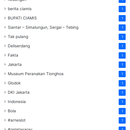
berita ciamis
1
BUPATI CIAMIS
1
Siantar – Simalungun, Sergai – Tebing
1
Tak pulang
1
Deliserdang
1
Fakta
1
Jakarta
1
Museum Peranakan Tionghoa
1
Glodok
1
DKI Jakarta
1
Indonesia
1
Bola
1
#arneslot
1
#galatasaray
1