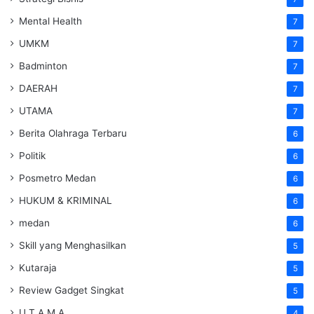
Mental Health
7
UMKM
7
Badminton
7
DAERAH
7
UTAMA
7
Berita Olahraga Terbaru
6
Politik
6
Posmetro Medan
6
HUKUM & KRIMINAL
6
medan
6
Skill yang Menghasilkan
5
Kutaraja
5
Review Gadget Singkat
5
U T A M A
4