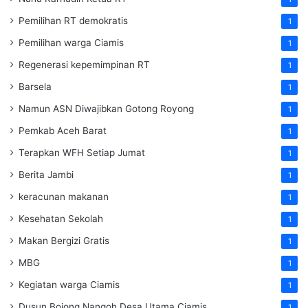
Pemilihan RT demokratis
1
Pemilihan warga Ciamis
1
Regenerasi kepemimpinan RT
1
Barsela
1
Namun ASN Diwajibkan Gotong Royong
1
Pemkab Aceh Barat
1
Terapkan WFH Setiap Jumat
1
Berita Jambi
1
keracunan makanan
1
Kesehatan Sekolah
1
Makan Bergizi Gratis
1
MBG
1
Kegiatan warga Ciamis
1
Dusun Bojong Nangoh Desa Utama Ciamis
1