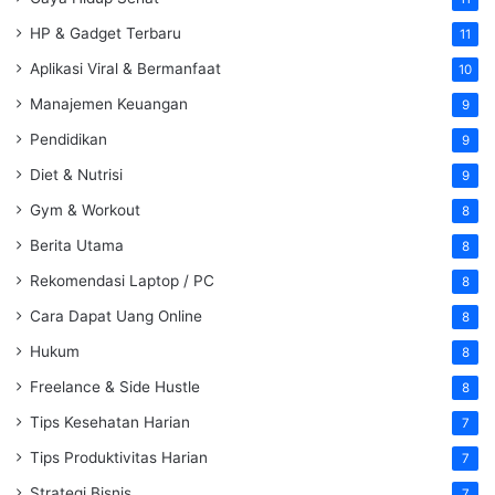
HP & Gadget Terbaru
11
Aplikasi Viral & Bermanfaat
10
Manajemen Keuangan
9
Pendidikan
9
Diet & Nutrisi
9
Gym & Workout
8
Berita Utama
8
Rekomendasi Laptop / PC
8
Cara Dapat Uang Online
8
Hukum
8
Freelance & Side Hustle
8
Tips Kesehatan Harian
7
Tips Produktivitas Harian
7
Strategi Bisnis
7