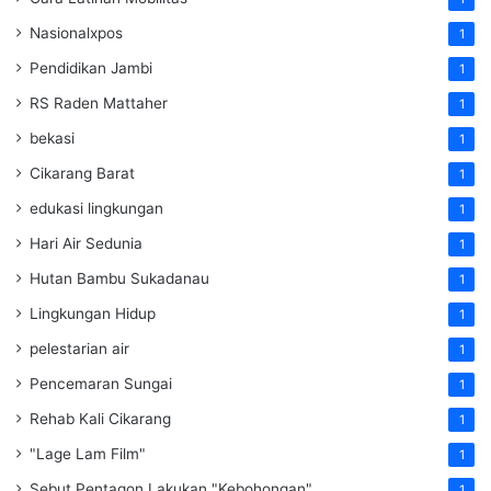
Nasionalxpos
1
Pendidikan Jambi
1
RS Raden Mattaher
1
bekasi
1
Cikarang Barat
1
edukasi lingkungan
1
Hari Air Sedunia
1
Hutan Bambu Sukadanau
1
Lingkungan Hidup
1
pelestarian air
1
Pencemaran Sungai
1
Rehab Kali Cikarang
1
"Lage Lam Film"
1
Sebut Pentagon Lakukan "Kebohongan"
1