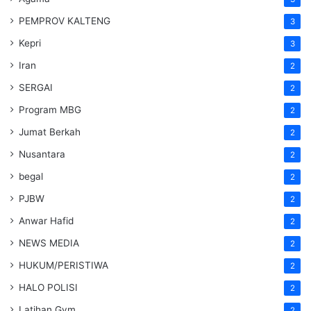
PEMPROV KALTENG
3
Kepri
3
Iran
2
SERGAI
2
Program MBG
2
Jumat Berkah
2
Nusantara
2
begal
2
PJBW
2
Anwar Hafid
2
NEWS MEDIA
2
HUKUM/PERISTIWA
2
HALO POLISI
2
Latihan Gym
2