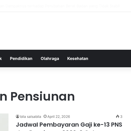
tas Alam dalam Menyokong Kesehatan Mental dan Menenangkan Pikiran d
k
Pendidikan
Olahraga
Kesehatan
an Pensiunan
bila salsabila
April 22, 2026
3
Jadwal Pembayaran Gaji ke-13 PNS