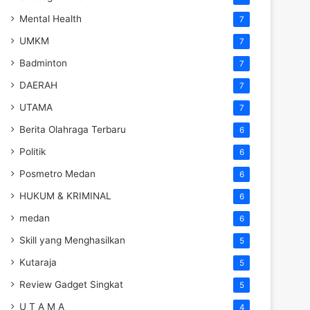
Mental Health
7
UMKM
7
Badminton
7
DAERAH
7
UTAMA
7
Berita Olahraga Terbaru
6
Politik
6
Posmetro Medan
6
HUKUM & KRIMINAL
6
medan
6
Skill yang Menghasilkan
5
Kutaraja
5
Review Gadget Singkat
5
U T A M A
4