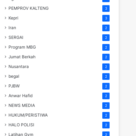
PEMPROV KALTENG
3
Kepri
3
Iran
2
SERGAI
2
Program MBG
2
Jumat Berkah
2
Nusantara
2
begal
2
PJBW
2
Anwar Hafid
2
NEWS MEDIA
2
HUKUM/PERISTIWA
2
HALO POLISI
2
Latihan Gym
2