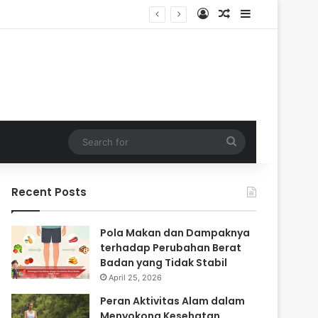
Log In
Random Article
Sidebar
i Masa Sulit
Search
for
Recent Posts
Pola Makan dan Dampaknya
terhadap Perubahan Berat
Badan yang Tidak Stabil
April 25, 2026
Peran Aktivitas Alam dalam
Menyokong Kesehatan