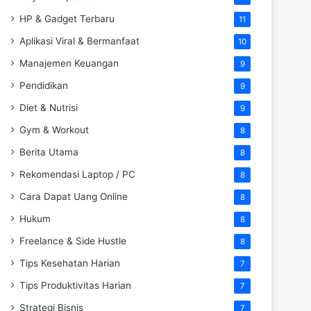
HP & Gadget Terbaru
11
Aplikasi Viral & Bermanfaat
10
Manajemen Keuangan
9
Pendidikan
9
Diet & Nutrisi
9
Gym & Workout
8
Berita Utama
8
Rekomendasi Laptop / PC
8
Cara Dapat Uang Online
8
Hukum
8
Freelance & Side Hustle
8
Tips Kesehatan Harian
7
Tips Produktivitas Harian
7
Strategi Bisnis
7