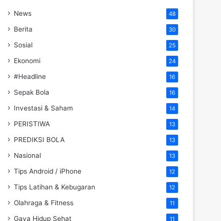
News
48
Berita
30
Sosial
25
Ekonomi
24
#Headline
16
Sepak Bola
16
Investasi & Saham
14
PERISTIWA
13
PREDIKSI BOLA
13
Nasional
13
Tips Android / iPhone
12
Tips Latihan & Kebugaran
12
Olahraga & Fitness
11
Gaya Hidup Sehat
11