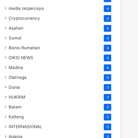
media terpercaya
4
Cryptocurrency
4
Asahan
4
Sumut
4
Bisnis Rumahan
4
DIKSI NEWS
4
Madina
4
Olahraga
4
Dunia
3
HUKRIM
3
Batam
3
Kalteng
3
INTERNASIONAL
3
Agama
3