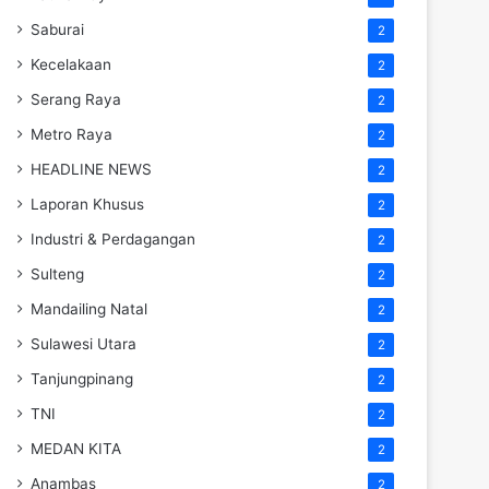
Saburai
2
Kecelakaan
2
Serang Raya
2
Metro Raya
2
HEADLINE NEWS
2
Laporan Khusus
2
Industri & Perdagangan
2
Sulteng
2
Mandailing Natal
2
Sulawesi Utara
2
Tanjungpinang
2
TNI
2
MEDAN KITA
2
Anambas
2