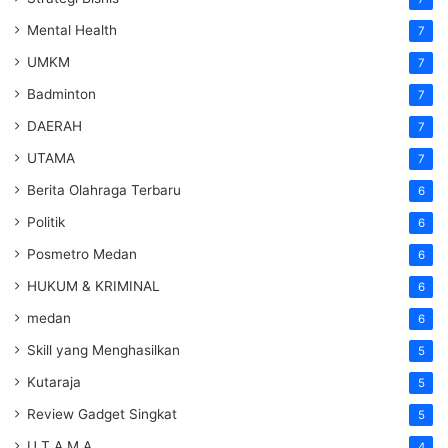
Mental Health
7
UMKM
7
Badminton
7
DAERAH
7
UTAMA
7
Berita Olahraga Terbaru
6
Politik
6
Posmetro Medan
6
HUKUM & KRIMINAL
6
medan
6
Skill yang Menghasilkan
5
Kutaraja
5
Review Gadget Singkat
5
U T A M A
4