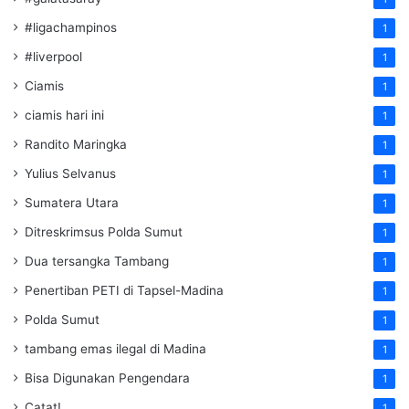
#ligachampinos
1
#liverpool
1
Ciamis
1
ciamis hari ini
1
Randito Maringka
1
Yulius Selvanus
1
Sumatera Utara
1
Ditreskrimsus Polda Sumut
1
Dua tersangka Tambang
1
Penertiban PETI di Tapsel-Madina
1
Polda Sumut
1
tambang emas ilegal di Madina
1
Bisa Digunakan Pengendara
1
Catat!
1