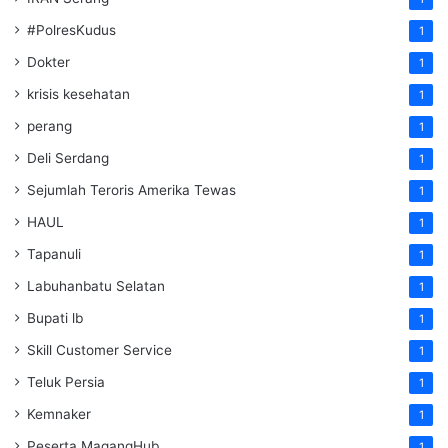
#PolresKudus
1
Dokter
1
krisis kesehatan
1
perang
1
Deli Serdang
1
Sejumlah Teroris Amerika Tewas
1
HAUL
1
Tapanuli
1
Labuhanbatu Selatan
1
Bupati lb
1
Skill Customer Service
1
Teluk Persia
1
Kemnaker
1
Peserta MagangHub
1