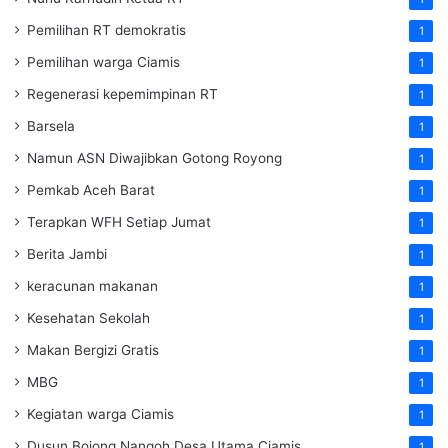
Pemilihan RT demokratis
1
Pemilihan warga Ciamis
1
Regenerasi kepemimpinan RT
1
Barsela
1
Namun ASN Diwajibkan Gotong Royong
1
Pemkab Aceh Barat
1
Terapkan WFH Setiap Jumat
1
Berita Jambi
1
keracunan makanan
1
Kesehatan Sekolah
1
Makan Bergizi Gratis
1
MBG
1
Kegiatan warga Ciamis
1
Dusun Bojong Nangoh Desa Utama Ciamis
1