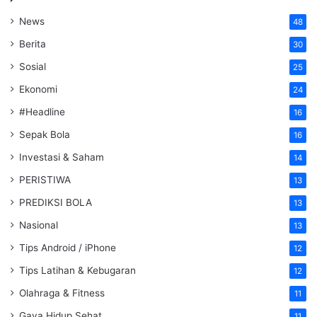
News
48
Berita
30
Sosial
25
Ekonomi
24
#Headline
16
Sepak Bola
16
Investasi & Saham
14
PERISTIWA
13
PREDIKSI BOLA
13
Nasional
13
Tips Android / iPhone
12
Tips Latihan & Kebugaran
12
Olahraga & Fitness
11
Gaya Hidup Sehat
11