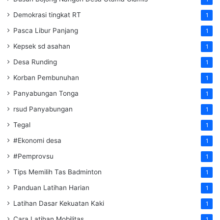
Demokrasi tingkat RT
1
Pasca Libur Panjang
1
Kepsek sd asahan
1
Desa Runding
1
Korban Pembunuhan
1
Panyabungan Tonga
1
rsud Panyabungan
1
Tegal
1
#Ekonomi desa
1
#Pemprovsu
1
Tips Memilih Tas Badminton
1
Panduan Latihan Harian
1
Latihan Dasar Kekuatan Kaki
1
Cara Latihan Mobilitas
1