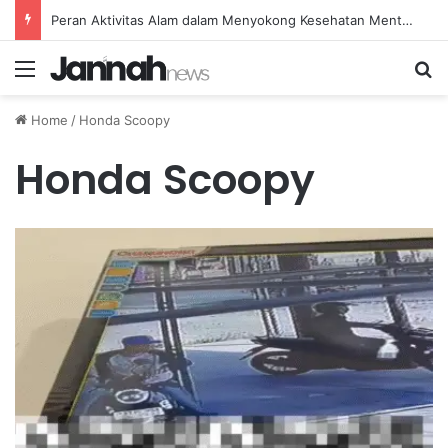
Peran Aktivitas Alam dalam Menyokong Kesehatan Mental dan Menenangkan Pikiran di Masa Sulit
Menu
Se
Home
/
Honda Scoopy
Honda Scoopy