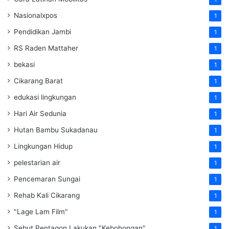
Nasionalxpos
1
Pendidikan Jambi
1
RS Raden Mattaher
1
bekasi
1
Cikarang Barat
1
edukasi lingkungan
1
Hari Air Sedunia
1
Hutan Bambu Sukadanau
1
Lingkungan Hidup
1
pelestarian air
1
Pencemaran Sungai
1
Rehab Kali Cikarang
1
"Lage Lam Film"
1
Sebut Pentagon Lakukan "Kebohongan"
1