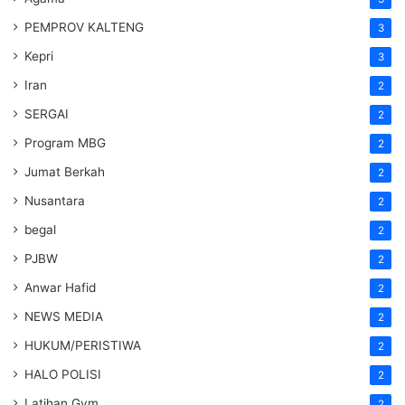
PEMPROV KALTENG
3
Kepri
3
Iran
2
SERGAI
2
Program MBG
2
Jumat Berkah
2
Nusantara
2
begal
2
PJBW
2
Anwar Hafid
2
NEWS MEDIA
2
HUKUM/PERISTIWA
2
HALO POLISI
2
Latihan Gym
2