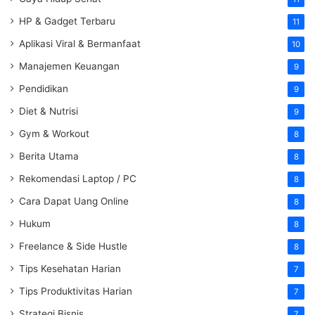
HP & Gadget Terbaru
11
Aplikasi Viral & Bermanfaat
10
Manajemen Keuangan
9
Pendidikan
9
Diet & Nutrisi
9
Gym & Workout
8
Berita Utama
8
Rekomendasi Laptop / PC
8
Cara Dapat Uang Online
8
Hukum
8
Freelance & Side Hustle
8
Tips Kesehatan Harian
7
Tips Produktivitas Harian
7
Strategi Bisnis
7