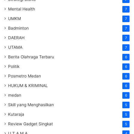
Mental Health
7
UMKM
7
Badminton
7
DAERAH
7
UTAMA
7
Berita Olahraga Terbaru
6
Politik
6
Posmetro Medan
6
HUKUM & KRIMINAL
6
medan
6
Skill yang Menghasilkan
5
Kutaraja
5
Review Gadget Singkat
5
U T A M A
4