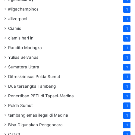
#ligachampinos
1
#liverpool
1
Ciamis
1
ciamis hari ini
1
Randito Maringka
1
Yulius Selvanus
1
Sumatera Utara
1
Ditreskrimsus Polda Sumut
1
Dua tersangka Tambang
1
Penertiban PETI di Tapsel-Madina
1
Polda Sumut
1
tambang emas ilegal di Madina
1
Bisa Digunakan Pengendara
1
Catat!
1