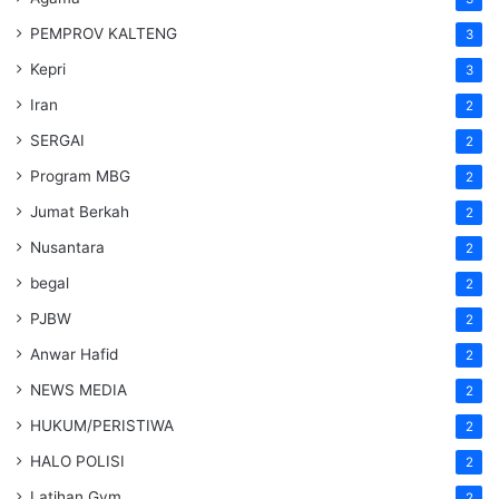
PEMPROV KALTENG
3
Kepri
3
Iran
2
SERGAI
2
Program MBG
2
Jumat Berkah
2
Nusantara
2
begal
2
PJBW
2
Anwar Hafid
2
NEWS MEDIA
2
HUKUM/PERISTIWA
2
HALO POLISI
2
Latihan Gym
2