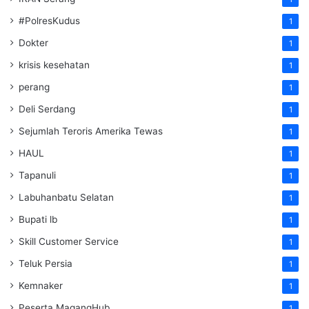
#PolresKudus
1
Dokter
1
krisis kesehatan
1
perang
1
Deli Serdang
1
Sejumlah Teroris Amerika Tewas
1
HAUL
1
Tapanuli
1
Labuhanbatu Selatan
1
Bupati lb
1
Skill Customer Service
1
Teluk Persia
1
Kemnaker
1
Peserta MagangHub
1