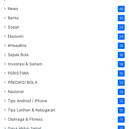
News
48
Berita
30
Sosial
25
Ekonomi
24
#Headline
16
Sepak Bola
16
Investasi & Saham
14
PERISTIWA
13
PREDIKSI BOLA
13
Nasional
13
Tips Android / iPhone
12
Tips Latihan & Kebugaran
12
Olahraga & Fitness
11
Gaya Hidup Sehat
11