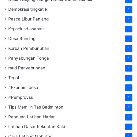
Demokrasi tingkat RT
1
Pasca Libur Panjang
1
Kepsek sd asahan
1
Desa Runding
1
Korban Pembunuhan
1
Panyabungan Tonga
1
rsud Panyabungan
1
Tegal
1
#Ekonomi desa
1
#Pemprovsu
1
Tips Memilih Tas Badminton
1
Panduan Latihan Harian
1
Latihan Dasar Kekuatan Kaki
1
Cara Latihan Mobilitas
1