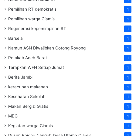
Pemilihan RT demokratis
1
Pemilihan warga Ciamis
1
Regenerasi kepemimpinan RT
1
Barsela
1
Namun ASN Diwajibkan Gotong Royong
1
Pemkab Aceh Barat
1
Terapkan WFH Setiap Jumat
1
Berita Jambi
1
keracunan makanan
1
Kesehatan Sekolah
1
Makan Bergizi Gratis
1
MBG
1
Kegiatan warga Ciamis
1
Dusun Bojong Nangoh Desa Utama Ciamis
1