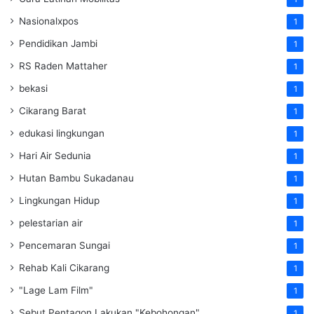
Nasionalxpos
1
Pendidikan Jambi
1
RS Raden Mattaher
1
bekasi
1
Cikarang Barat
1
edukasi lingkungan
1
Hari Air Sedunia
1
Hutan Bambu Sukadanau
1
Lingkungan Hidup
1
pelestarian air
1
Pencemaran Sungai
1
Rehab Kali Cikarang
1
"Lage Lam Film"
1
Sebut Pentagon Lakukan "Kebohongan"
1