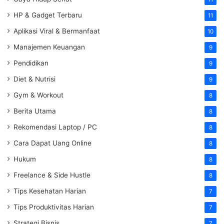
HP & Gadget Terbaru
11
Aplikasi Viral & Bermanfaat
10
Manajemen Keuangan
9
Pendidikan
9
Diet & Nutrisi
9
Gym & Workout
8
Berita Utama
8
Rekomendasi Laptop / PC
8
Cara Dapat Uang Online
8
Hukum
8
Freelance & Side Hustle
8
Tips Kesehatan Harian
7
Tips Produktivitas Harian
7
Strategi Bisnis
7