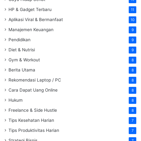
HP & Gadget Terbaru
11
Aplikasi Viral & Bermanfaat
10
Manajemen Keuangan
9
Pendidikan
9
Diet & Nutrisi
9
Gym & Workout
8
Berita Utama
8
Rekomendasi Laptop / PC
8
Cara Dapat Uang Online
8
Hukum
8
Freelance & Side Hustle
8
Tips Kesehatan Harian
7
Tips Produktivitas Harian
7
Strategi Bisnis
7