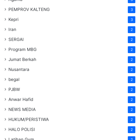
PEMPROV KALTENG
3
Kepri
3
Iran
2
SERGAI
2
Program MBG
2
Jumat Berkah
2
Nusantara
2
begal
2
PJBW
2
Anwar Hafid
2
NEWS MEDIA
2
HUKUM/PERISTIWA
2
HALO POLISI
2
Latihan Gym
2