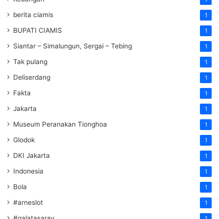
berita ciamis
1
BUPATI CIAMIS
1
Siantar – Simalungun, Sergai – Tebing
1
Tak pulang
1
Deliserdang
1
Fakta
1
Jakarta
1
Museum Peranakan Tionghoa
1
Glodok
1
DKI Jakarta
1
Indonesia
1
Bola
1
#arneslot
1
#galatasaray
1