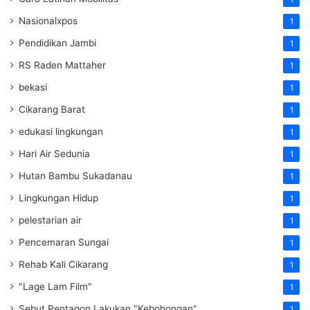
Nasionalxpos
1
Pendidikan Jambi
1
RS Raden Mattaher
1
bekasi
1
Cikarang Barat
1
edukasi lingkungan
1
Hari Air Sedunia
1
Hutan Bambu Sukadanau
1
Lingkungan Hidup
1
pelestarian air
1
Pencemaran Sungai
1
Rehab Kali Cikarang
1
"Lage Lam Film"
1
Sebut Pentagon Lakukan "Kebohongan"
1