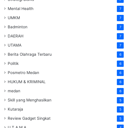
Mental Health
7
UMKM
7
Badminton
7
DAERAH
7
UTAMA
7
Berita Olahraga Terbaru
6
Politik
6
Posmetro Medan
6
HUKUM & KRIMINAL
6
medan
6
Skill yang Menghasilkan
5
Kutaraja
5
Review Gadget Singkat
5
U T A M A
4