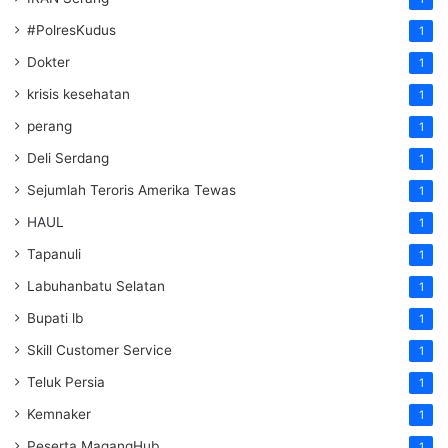
#PolresKudus
1
Dokter
1
krisis kesehatan
1
perang
1
Deli Serdang
1
Sejumlah Teroris Amerika Tewas
1
HAUL
1
Tapanuli
1
Labuhanbatu Selatan
1
Bupati lb
1
Skill Customer Service
1
Teluk Persia
1
Kemnaker
1
Peserta MagangHub
1