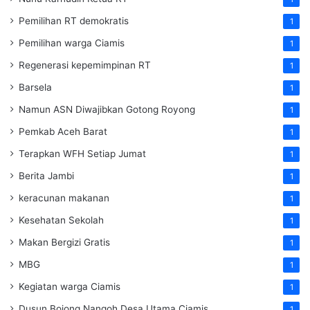
Pemilihan RT demokratis
1
Pemilihan warga Ciamis
1
Regenerasi kepemimpinan RT
1
Barsela
1
Namun ASN Diwajibkan Gotong Royong
1
Pemkab Aceh Barat
1
Terapkan WFH Setiap Jumat
1
Berita Jambi
1
keracunan makanan
1
Kesehatan Sekolah
1
Makan Bergizi Gratis
1
MBG
1
Kegiatan warga Ciamis
1
Dusun Bojong Nangoh Desa Utama Ciamis
1