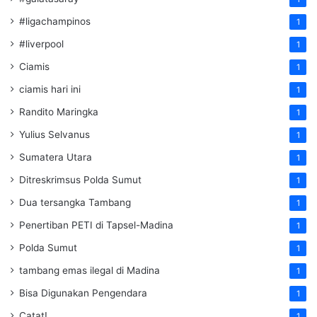
#ligachampinos
1
#liverpool
1
Ciamis
1
ciamis hari ini
1
Randito Maringka
1
Yulius Selvanus
1
Sumatera Utara
1
Ditreskrimsus Polda Sumut
1
Dua tersangka Tambang
1
Penertiban PETI di Tapsel-Madina
1
Polda Sumut
1
tambang emas ilegal di Madina
1
Bisa Digunakan Pengendara
1
Catat!
1