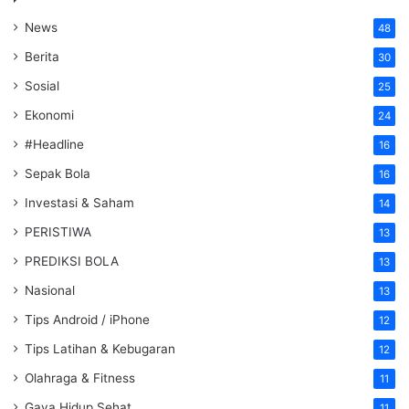
News
48
Berita
30
Sosial
25
Ekonomi
24
#Headline
16
Sepak Bola
16
Investasi & Saham
14
PERISTIWA
13
PREDIKSI BOLA
13
Nasional
13
Tips Android / iPhone
12
Tips Latihan & Kebugaran
12
Olahraga & Fitness
11
Gaya Hidup Sehat
11