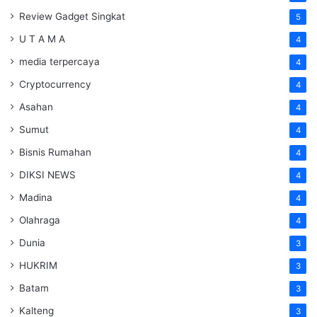
Review Gadget Singkat
5
U T A M A
4
media terpercaya
4
Cryptocurrency
4
Asahan
4
Sumut
4
Bisnis Rumahan
4
DIKSI NEWS
4
Madina
4
Olahraga
4
Dunia
3
HUKRIM
3
Batam
3
Kalteng
3