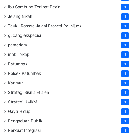
Ibu Sambung Terlihat Begini
1
Jelang Nikah
1
Teuku Rassya Jalani Prosesi Peusijuek
1
gudang ekspedisi
1
pemadam
1
mobil pikap
1
Patumbak
1
Polsek Patumbak
1
Karimun
1
Strategi Bisnis Efisien
1
Strategi UMKM
1
Gaya Hidup
1
Pengaduan Publik
1
Perkuat Integrasi
1