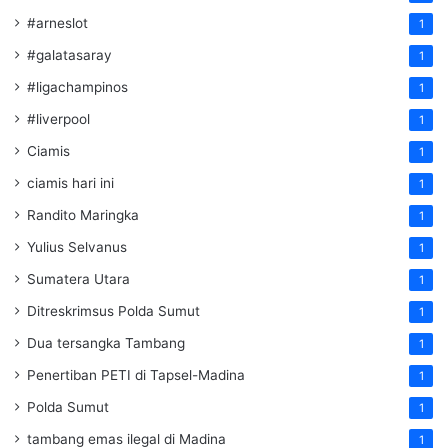
#arneslot
1
#galatasaray
1
#ligachampinos
1
#liverpool
1
Ciamis
1
ciamis hari ini
1
Randito Maringka
1
Yulius Selvanus
1
Sumatera Utara
1
Ditreskrimsus Polda Sumut
1
Dua tersangka Tambang
1
Penertiban PETI di Tapsel-Madina
1
Polda Sumut
1
tambang emas ilegal di Madina
1