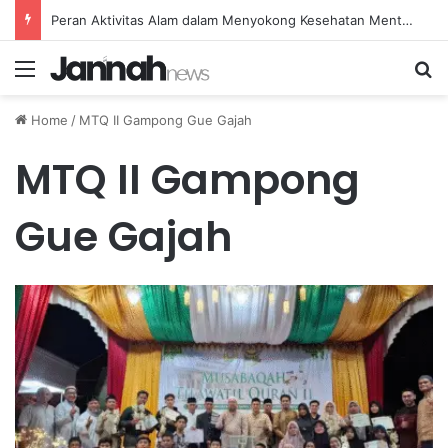
Peran Aktivitas Alam dalam Menyokong Kesehatan Mental dan Menenangkan Pikiran di Masa Sulit
Menu
Se
Home
/
MTQ II Gampong Gue Gajah
MTQ II Gampong
Gue Gajah