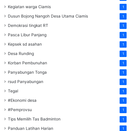
Kegiatan warga Ciamis
1
Dusun Bojong Nangoh Desa Utama Ciamis
1
Demokrasi tingkat RT
1
Pasca Libur Panjang
1
Kepsek sd asahan
1
Desa Runding
1
Korban Pembunuhan
1
Panyabungan Tonga
1
rsud Panyabungan
1
Tegal
1
#Ekonomi desa
1
#Pemprovsu
1
Tips Memilih Tas Badminton
1
Panduan Latihan Harian
1