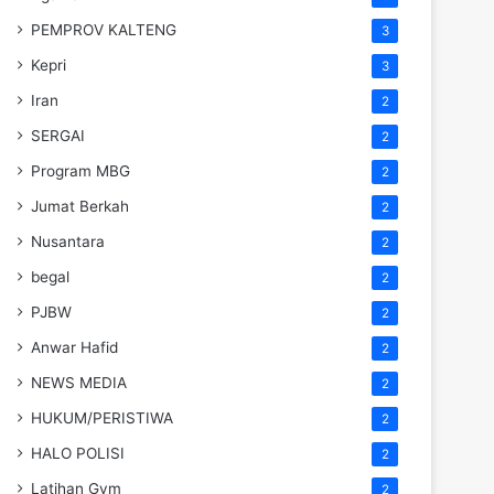
PEMPROV KALTENG
3
Kepri
3
Iran
2
SERGAI
2
Program MBG
2
Jumat Berkah
2
Nusantara
2
begal
2
PJBW
2
Anwar Hafid
2
NEWS MEDIA
2
HUKUM/PERISTIWA
2
HALO POLISI
2
Latihan Gym
2