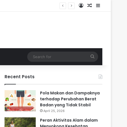
Log In
Random Article
Sidebar
 Masa Sulit
Search
for
Recent Posts
Pola Makan dan Dampaknya
terhadap Perubahan Berat
Badan yang Tidak Stabil
April 25, 2026
Peran Aktivitas Alam dalam
Menyokong Kesehatan