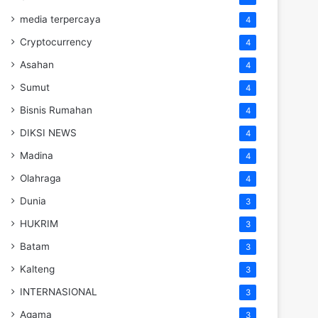
media terpercaya
4
Cryptocurrency
4
Asahan
4
Sumut
4
Bisnis Rumahan
4
DIKSI NEWS
4
Madina
4
Olahraga
4
Dunia
3
HUKRIM
3
Batam
3
Kalteng
3
INTERNASIONAL
3
Agama
3