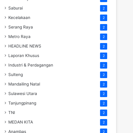
Saburai
2
Kecelakaan
2
Serang Raya
2
Metro Raya
2
HEADLINE NEWS
2
Laporan Khusus
2
Industri & Perdagangan
2
Sulteng
2
Mandailing Natal
2
Sulawesi Utara
2
Tanjungpinang
2
TNI
2
MEDAN KITA
2
Anambas
2