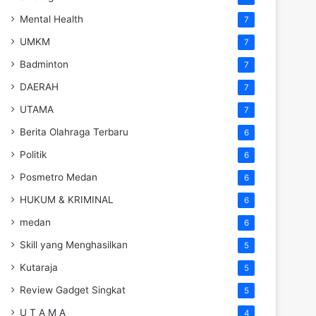
Mental Health
7
UMKM
7
Badminton
7
DAERAH
7
UTAMA
7
Berita Olahraga Terbaru
6
Politik
6
Posmetro Medan
6
HUKUM & KRIMINAL
6
medan
6
Skill yang Menghasilkan
5
Kutaraja
5
Review Gadget Singkat
5
U T A M A
4