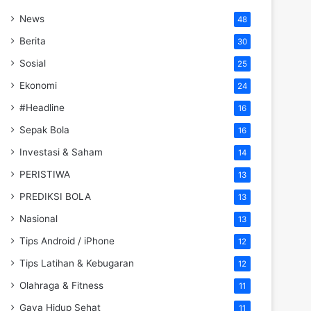
News
48
Berita
30
Sosial
25
Ekonomi
24
#Headline
16
Sepak Bola
16
Investasi & Saham
14
PERISTIWA
13
PREDIKSI BOLA
13
Nasional
13
Tips Android / iPhone
12
Tips Latihan & Kebugaran
12
Olahraga & Fitness
11
Gaya Hidup Sehat
11