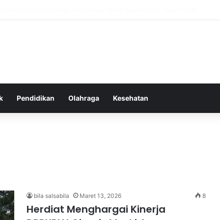
as Alam dalam Menyokong Kesehatan Mental dan Menenangkan Pikiran di
k
Pendidikan
Olahraga
Kesehatan
bila salsabila
Maret 13, 2026
8
Herdiat Menghargai Kinerja