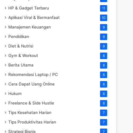
HP & Gadget Terbaru
11
Aplikasi Viral & Bermanfaat
10
Manajemen Keuangan
9
Pendidikan
9
Diet & Nutrisi
9
Gym & Workout
8
Berita Utama
8
Rekomendasi Laptop / PC
8
Cara Dapat Uang Online
8
Hukum
8
Freelance & Side Hustle
8
Tips Kesehatan Harian
7
Tips Produktivitas Harian
7
Strategi Bisnis
7