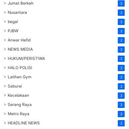
Jumat Berkah
2
Nusantara
2
begal
2
PJBW
2
Anwar Hafid
2
NEWS MEDIA
2
HUKUM/PERISTIWA
2
HALO POLISI
2
Latihan Gym
2
Saburai
2
Kecelakaan
2
Serang Raya
2
Metro Raya
2
HEADLINE NEWS
2