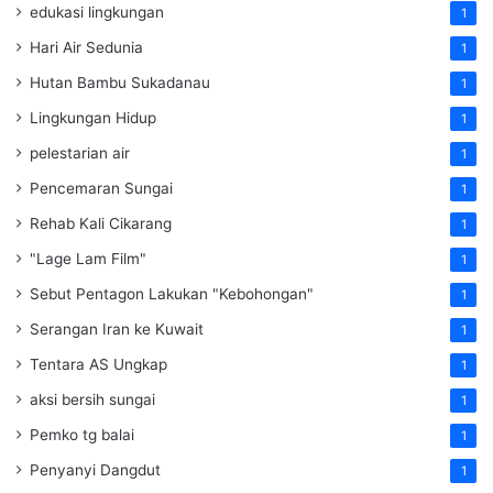
edukasi lingkungan
1
Hari Air Sedunia
1
Hutan Bambu Sukadanau
1
Lingkungan Hidup
1
pelestarian air
1
Pencemaran Sungai
1
Rehab Kali Cikarang
1
"Lage Lam Film"
1
Sebut Pentagon Lakukan "Kebohongan"
1
Serangan Iran ke Kuwait
1
Tentara AS Ungkap
1
aksi bersih sungai
1
Pemko tg balai
1
Penyanyi Dangdut
1