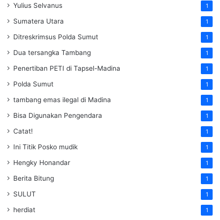
Yulius Selvanus
1
Sumatera Utara
1
Ditreskrimsus Polda Sumut
1
Dua tersangka Tambang
1
Penertiban PETI di Tapsel-Madina
1
Polda Sumut
1
tambang emas ilegal di Madina
1
Bisa Digunakan Pengendara
1
Catat!
1
Ini Titik Posko mudik
1
Hengky Honandar
1
Berita Bitung
1
SULUT
1
herdiat
1