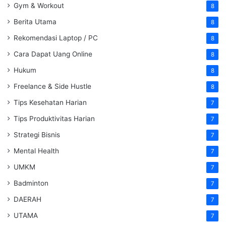
Gym & Workout
8
Berita Utama
8
Rekomendasi Laptop / PC
8
Cara Dapat Uang Online
8
Hukum
8
Freelance & Side Hustle
8
Tips Kesehatan Harian
7
Tips Produktivitas Harian
7
Strategi Bisnis
7
Mental Health
7
UMKM
7
Badminton
7
DAERAH
7
UTAMA
7