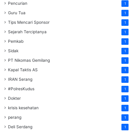
Pencurian
1
Guru Tua
1
Tips Mencari Sponsor
1
Sejarah Terciptanya
1
Pemkab
1
Sidak
1
PT Nikomas Gemilang
1
Kapal Taktis AS
1
IRAN Serang
1
#PolresKudus
1
Dokter
1
krisis kesehatan
1
perang
1
Deli Serdang
1