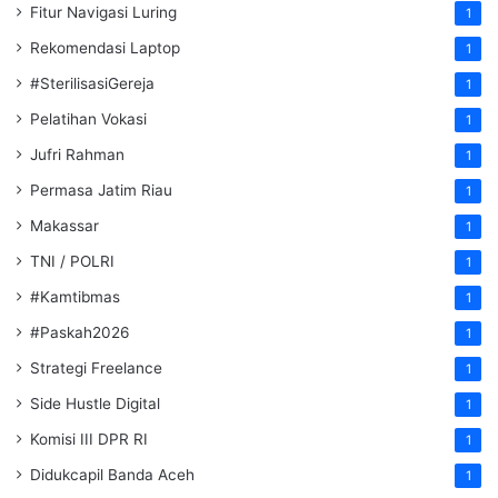
Fitur Navigasi Luring
1
Rekomendasi Laptop
1
#SterilisasiGereja
1
Pelatihan Vokasi
1
Jufri Rahman
1
Permasa Jatim Riau
1
Makassar
1
TNI / POLRI
1
#Kamtibmas
1
#Paskah2026
1
Strategi Freelance
1
Side Hustle Digital
1
Komisi III DPR RI
1
Didukcapil Banda Aceh
1