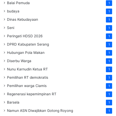
Balai Pemuda
1
budaya
1
Dinas Kebudayaan
1
Seni
1
Peringati HDSD 2026
1
DPRD Kabupaten Serang
1
Hubungan Pola Makan
1
Diserbu Warga
1
Nunu Karnudin Ketua RT
1
Pemilihan RT demokratis
1
Pemilihan warga Ciamis
1
Regenerasi kepemimpinan RT
1
Barsela
1
Namun ASN Diwajibkan Gotong Royong
1