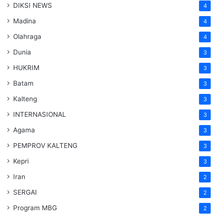
DIKSI NEWS
4
Madina
4
Olahraga
4
Dunia
3
HUKRIM
3
Batam
3
Kalteng
3
INTERNASIONAL
3
Agama
3
PEMPROV KALTENG
3
Kepri
3
Iran
2
SERGAI
2
Program MBG
2