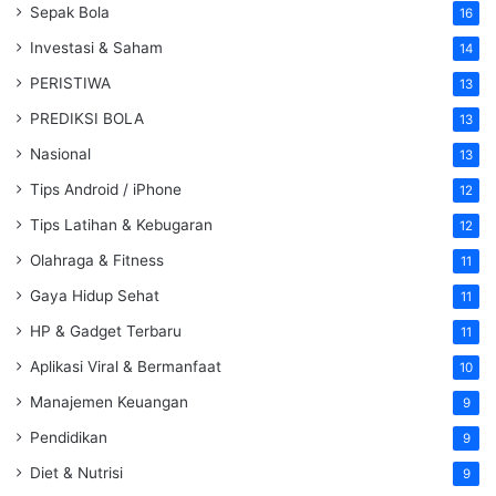
Sepak Bola
16
Investasi & Saham
14
PERISTIWA
13
PREDIKSI BOLA
13
Nasional
13
Tips Android / iPhone
12
Tips Latihan & Kebugaran
12
Olahraga & Fitness
11
Gaya Hidup Sehat
11
HP & Gadget Terbaru
11
Aplikasi Viral & Bermanfaat
10
Manajemen Keuangan
9
Pendidikan
9
Diet & Nutrisi
9