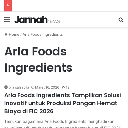
Menu
Se
Home
/
Arla Foods Ingredients
Arla Foods
Ingredients
bila salsabila
Maret 16, 2026
12
Arla Foods Ingredients Tampilkan Solusi
Inovatif untuk Produksi Pangan Hemat
Biaya di FIC 2026
Temukan bagaimana Arla Foods Ingredients menghadirkan
solusi inovatif untuk produksi pangan hemat biaya di FIC 2026