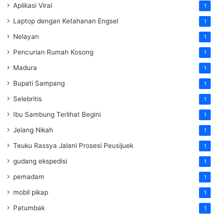
Aplikasi Viral
1
Laptop dengan Ketahanan Engsel
1
Nelayan
1
Pencurian Rumah Kosong
1
Madura
1
Bupati Sampang
1
Selebritis
1
Ibu Sambung Terlihat Begini
1
Jelang Nikah
1
Teuku Rassya Jalani Prosesi Peusijuek
1
gudang ekspedisi
1
pemadam
1
mobil pikap
1
Patumbak
1