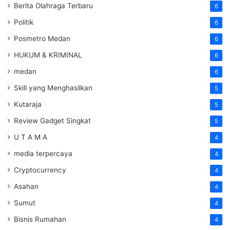
Berita Olahraga Terbaru
6
Politik
6
Posmetro Medan
6
HUKUM & KRIMINAL
6
medan
6
Skill yang Menghasilkan
5
Kutaraja
5
Review Gadget Singkat
5
U T A M A
4
media terpercaya
4
Cryptocurrency
4
Asahan
4
Sumut
4
Bisnis Rumahan
4