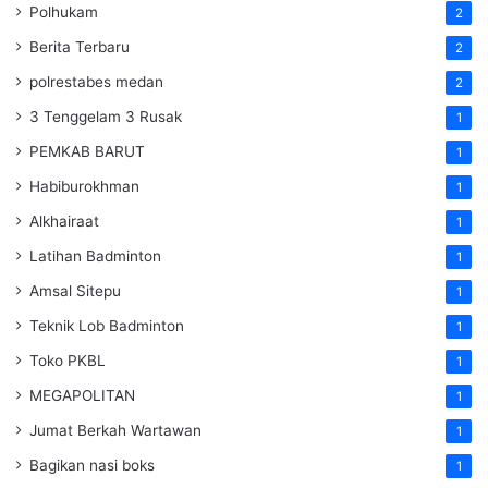
Polhukam
2
Berita Terbaru
2
polrestabes medan
2
3 Tenggelam 3 Rusak
1
PEMKAB BARUT
1
Habiburokhman
1
Alkhairaat
1
Latihan Badminton
1
Amsal Sitepu
1
Teknik Lob Badminton
1
Toko PKBL
1
MEGAPOLITAN
1
Jumat Berkah Wartawan
1
Bagikan nasi boks
1