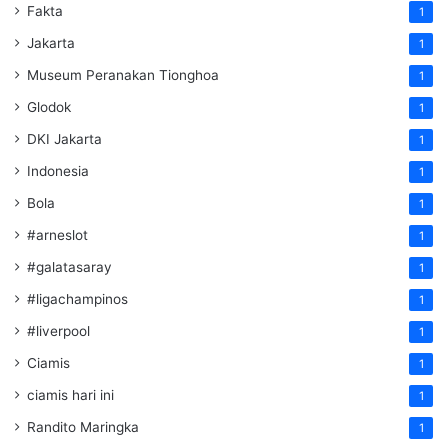
Fakta
1
Jakarta
1
Museum Peranakan Tionghoa
1
Glodok
1
DKI Jakarta
1
Indonesia
1
Bola
1
#arneslot
1
#galatasaray
1
#ligachampinos
1
#liverpool
1
Ciamis
1
ciamis hari ini
1
Randito Maringka
1