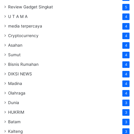
Review Gadget Singkat
5
U T A M A
4
media terpercaya
4
Cryptocurrency
4
Asahan
4
Sumut
4
Bisnis Rumahan
4
DIKSI NEWS
4
Madina
4
Olahraga
4
Dunia
3
HUKRIM
3
Batam
3
Kalteng
3