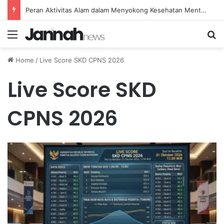
Peran Aktivitas Alam dalam Menyokong Kesehatan Mental dan Menenangkan Pikiran di Masa Sulit
Menu
Se
Home
/
Live Score SKD CPNS 2026
Live Score SKD
CPNS 2026