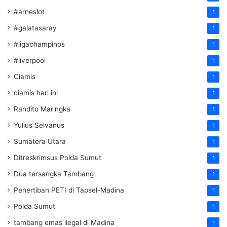
#arneslot
1
#galatasaray
1
#ligachampinos
1
#liverpool
1
Ciamis
1
ciamis hari ini
1
Randito Maringka
1
Yulius Selvanus
1
Sumatera Utara
1
Ditreskrimsus Polda Sumut
1
Dua tersangka Tambang
1
Penertiban PETI di Tapsel-Madina
1
Polda Sumut
1
tambang emas ilegal di Madina
1