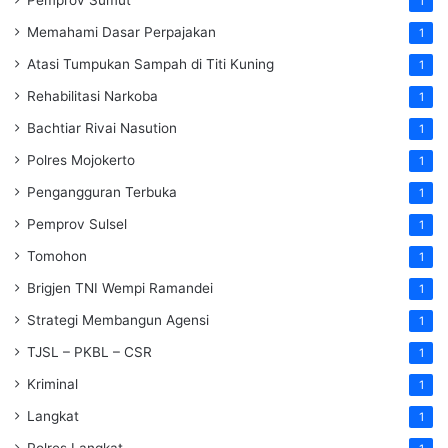
1
Memahami Dasar Perpajakan
1
Atasi Tumpukan Sampah di Titi Kuning
1
Rehabilitasi Narkoba
1
Bachtiar Rivai Nasution
1
Polres Mojokerto
1
Pengangguran Terbuka
1
Pemprov Sulsel
1
Tomohon
1
Brigjen TNI Wempi Ramandei
1
Strategi Membangun Agensi
1
TJSL – PKBL – CSR
1
Kriminal
1
Langkat
1
Polres Langkat