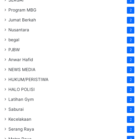
2
Program MBG
2
Jumat Berkah
2
Nusantara
2
begal
2
PJBW
2
Anwar Hafid
2
NEWS MEDIA
2
HUKUM/PERISTIWA
2
HALO POLISI
2
Latihan Gym
2
Saburai
2
Kecelakaan
2
Serang Raya
2
Metro Raya