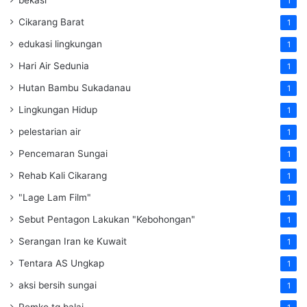
1
Cikarang Barat
1
edukasi lingkungan
1
Hari Air Sedunia
1
Hutan Bambu Sukadanau
1
Lingkungan Hidup
1
pelestarian air
1
Pencemaran Sungai
1
Rehab Kali Cikarang
1
"Lage Lam Film"
1
Sebut Pentagon Lakukan "Kebohongan"
1
Serangan Iran ke Kuwait
1
Tentara AS Ungkap
1
aksi bersih sungai
1
Pemko tg balai