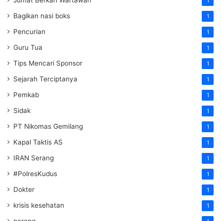
1
Bagikan nasi boks
1
Pencurian
1
Guru Tua
1
Tips Mencari Sponsor
1
Sejarah Terciptanya
1
Pemkab
1
Sidak
1
PT Nikomas Gemilang
1
Kapal Taktis AS
1
IRAN Serang
1
#PolresKudus
1
Dokter
1
krisis kesehatan
1
perang