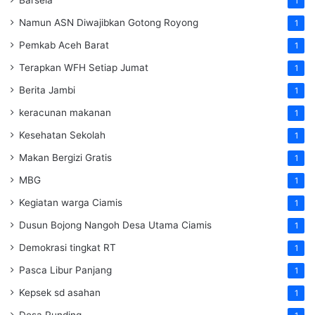
1
Namun ASN Diwajibkan Gotong Royong
1
Pemkab Aceh Barat
1
Terapkan WFH Setiap Jumat
1
Berita Jambi
1
keracunan makanan
1
Kesehatan Sekolah
1
Makan Bergizi Gratis
1
MBG
1
Kegiatan warga Ciamis
1
Dusun Bojong Nangoh Desa Utama Ciamis
1
Demokrasi tingkat RT
1
Pasca Libur Panjang
1
Kepsek sd asahan
1
Desa Runding