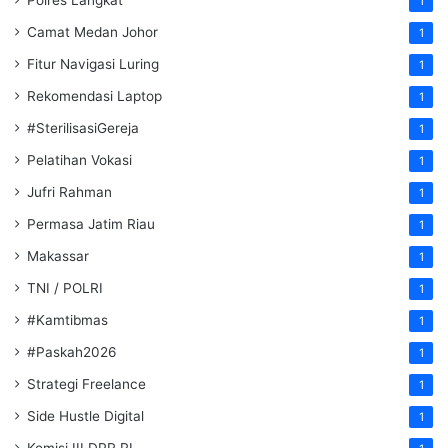
1
Camat Medan Johor
1
Fitur Navigasi Luring
1
Rekomendasi Laptop
1
#SterilisasiGereja
1
Pelatihan Vokasi
1
Jufri Rahman
1
Permasa Jatim Riau
1
Makassar
1
TNI / POLRI
1
#Kamtibmas
1
#Paskah2026
1
Strategi Freelance
1
Side Hustle Digital
1
Komisi III DPR RI