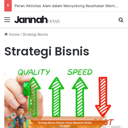
Peran Aktivitas Alam dalam Menyokong Kesehatan Mental dan Menenangkan Pikiran di Masa Sulit
Menu
Se
Home
/
Strategi Bisnis
Strategi Bisnis