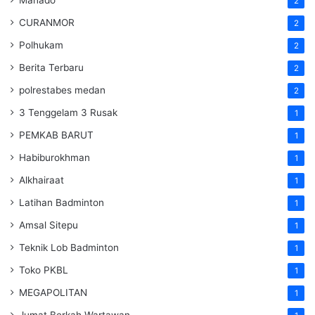
2
CURANMOR
2
Polhukam
2
Berita Terbaru
2
polrestabes medan
2
3 Tenggelam 3 Rusak
1
PEMKAB BARUT
1
Habiburokhman
1
Alkhairaat
1
Latihan Badminton
1
Amsal Sitepu
1
Teknik Lob Badminton
1
Toko PKBL
1
MEGAPOLITAN
1
Jumat Berkah Wartawan