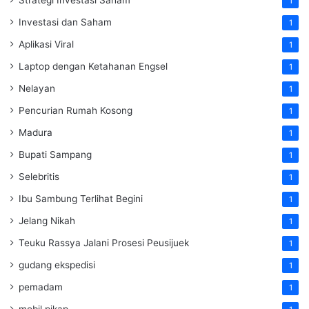
1
Investasi dan Saham
1
Aplikasi Viral
1
Laptop dengan Ketahanan Engsel
1
Nelayan
1
Pencurian Rumah Kosong
1
Madura
1
Bupati Sampang
1
Selebritis
1
Ibu Sambung Terlihat Begini
1
Jelang Nikah
1
Teuku Rassya Jalani Prosesi Peusijuek
1
gudang ekspedisi
1
pemadam
1
mobil pikap