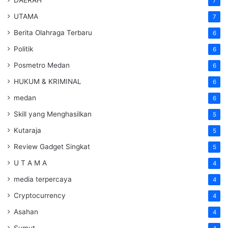
7
UTAMA
7
Berita Olahraga Terbaru
6
Politik
6
Posmetro Medan
6
HUKUM & KRIMINAL
6
medan
6
Skill yang Menghasilkan
5
Kutaraja
5
Review Gadget Singkat
5
U T A M A
4
media terpercaya
4
Cryptocurrency
4
Asahan
4
Sumut