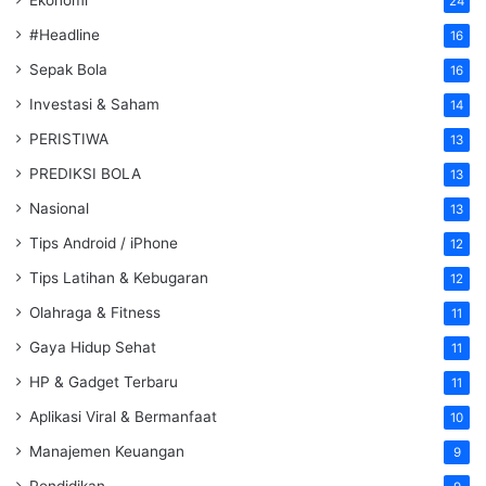
24
#Headline
16
Sepak Bola
16
Investasi & Saham
14
PERISTIWA
13
PREDIKSI BOLA
13
Nasional
13
Tips Android / iPhone
12
Tips Latihan & Kebugaran
12
Olahraga & Fitness
11
Gaya Hidup Sehat
11
HP & Gadget Terbaru
11
Aplikasi Viral & Bermanfaat
10
Manajemen Keuangan
9
Pendidikan