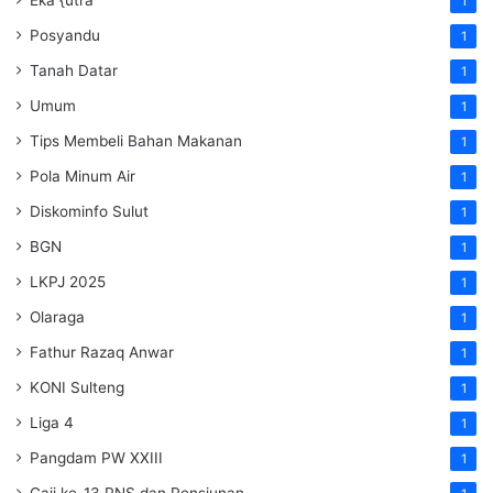
1
Posyandu
1
Tanah Datar
1
Umum
1
Tips Membeli Bahan Makanan
1
Pola Minum Air
1
Diskominfo Sulut
1
BGN
1
LKPJ 2025
1
Olaraga
1
Fathur Razaq Anwar
1
KONI Sulteng
1
Liga 4
1
Pangdam PW XXIII
1
Gaji ke-13 PNS dan Pensiunan