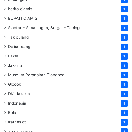
berita ciamis
1
BUPATI CIAMIS
1
Siantar – Simalungun, Sergai – Tebing
1
Tak pulang
1
Deliserdang
1
Fakta
1
Jakarta
1
Museum Peranakan Tionghoa
1
Glodok
1
DKI Jakarta
1
Indonesia
1
Bola
1
#arneslot
1
#galatasaray
1