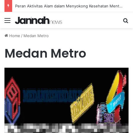
Peran Aktivitas Alam dalam Menyokong Kesehatan Mental dan Menenangkan Pikiran di Masa Sulit
Menu
Se
Home
/
Medan Metro
Medan Metro