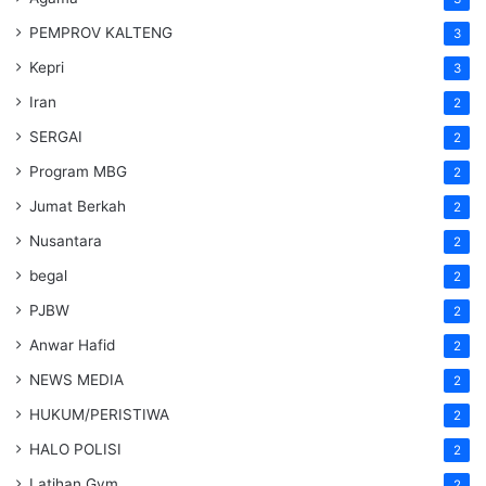
PEMPROV KALTENG
3
Kepri
3
Iran
2
SERGAI
2
Program MBG
2
Jumat Berkah
2
Nusantara
2
begal
2
PJBW
2
Anwar Hafid
2
NEWS MEDIA
2
HUKUM/PERISTIWA
2
HALO POLISI
2
Latihan Gym
2