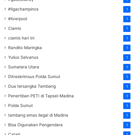
#ligachampinos
1
#liverpool
1
Ciamis
1
ciamis hari ini
1
Randito Maringka
1
Yulius Selvanus
1
Sumatera Utara
1
Ditreskrimsus Polda Sumut
1
Dua tersangka Tambang
1
Penertiban PETI di Tapsel-Madina
1
Polda Sumut
1
tambang emas ilegal di Madina
1
Bisa Digunakan Pengendara
1
Catat!
1