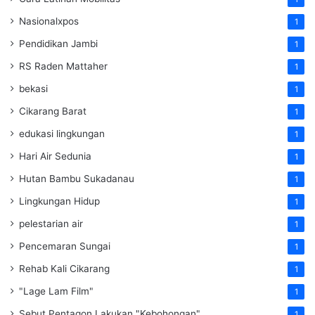
Nasionalxpos
1
Pendidikan Jambi
1
RS Raden Mattaher
1
bekasi
1
Cikarang Barat
1
edukasi lingkungan
1
Hari Air Sedunia
1
Hutan Bambu Sukadanau
1
Lingkungan Hidup
1
pelestarian air
1
Pencemaran Sungai
1
Rehab Kali Cikarang
1
"Lage Lam Film"
1
Sebut Pentagon Lakukan "Kebohongan"
1