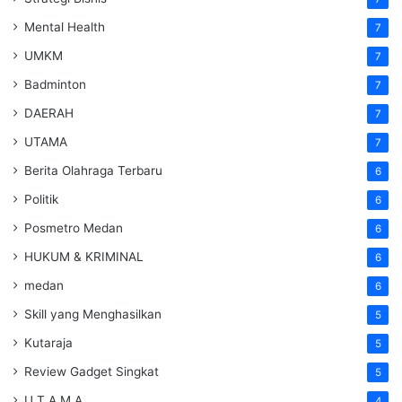
Mental Health
7
UMKM
7
Badminton
7
DAERAH
7
UTAMA
7
Berita Olahraga Terbaru
6
Politik
6
Posmetro Medan
6
HUKUM & KRIMINAL
6
medan
6
Skill yang Menghasilkan
5
Kutaraja
5
Review Gadget Singkat
5
U T A M A
4