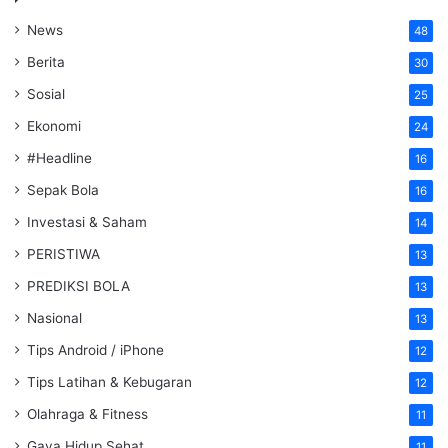
News
48
Berita
30
Sosial
25
Ekonomi
24
#Headline
16
Sepak Bola
16
Investasi & Saham
14
PERISTIWA
13
PREDIKSI BOLA
13
Nasional
13
Tips Android / iPhone
12
Tips Latihan & Kebugaran
12
Olahraga & Fitness
11
Gaya Hidup Sehat
11