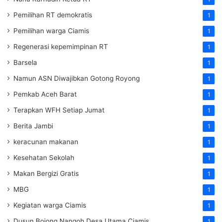
Pemilihan RT demokratis
1
Pemilihan warga Ciamis
1
Regenerasi kepemimpinan RT
1
Barsela
1
Namun ASN Diwajibkan Gotong Royong
1
Pemkab Aceh Barat
1
Terapkan WFH Setiap Jumat
1
Berita Jambi
1
keracunan makanan
1
Kesehatan Sekolah
1
Makan Bergizi Gratis
1
MBG
1
Kegiatan warga Ciamis
1
Dusun Bojong Nangoh Desa Utama Ciamis
1