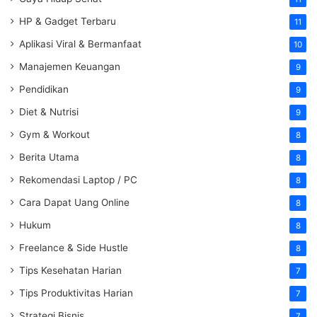
HP & Gadget Terbaru
11
Aplikasi Viral & Bermanfaat
10
Manajemen Keuangan
9
Pendidikan
9
Diet & Nutrisi
9
Gym & Workout
8
Berita Utama
8
Rekomendasi Laptop / PC
8
Cara Dapat Uang Online
8
Hukum
8
Freelance & Side Hustle
8
Tips Kesehatan Harian
7
Tips Produktivitas Harian
7
Strategi Bisnis
7