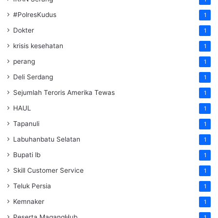
#PolresKudus
1
Dokter
1
krisis kesehatan
1
perang
1
Deli Serdang
1
Sejumlah Teroris Amerika Tewas
1
HAUL
1
Tapanuli
1
Labuhanbatu Selatan
1
Bupati lb
1
Skill Customer Service
1
Teluk Persia
1
Kemnaker
1
Peserta MagangHub
1