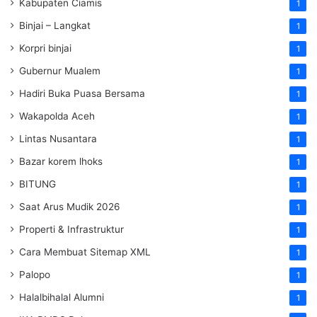
Kabupaten Ciamis
1
Binjai – Langkat
1
Korpri binjai
1
Gubernur Mualem
1
Hadiri Buka Puasa Bersama
1
Wakapolda Aceh
1
Lintas Nusantara
1
Bazar korem lhoks
1
BITUNG
1
Saat Arus Mudik 2026
1
Properti & Infrastruktur
1
Cara Membuat Sitemap XML
1
Palopo
1
Halalbihalal Alumni
1