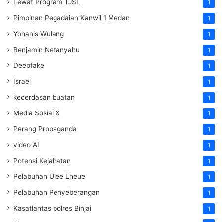
Lewat Program TJSL
1
Pimpinan Pegadaian Kanwil 1 Medan
1
Yohanis Wulang
1
Benjamin Netanyahu
1
Deepfake
1
Israel
1
kecerdasan buatan
1
Media Sosial X
1
Perang Propaganda
1
video AI
1
Potensi Kejahatan
1
Pelabuhan Ulee Lheue
1
Pelabuhan Penyeberangan
1
Kasatlantas polres Binjai
1