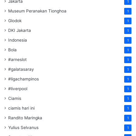
Jakarta
1
Museum Peranakan Tionghoa
1
Glodok
1
DKI Jakarta
1
Indonesia
1
Bola
1
#arneslot
1
#galatasaray
1
#ligachampinos
1
#liverpool
1
Ciamis
1
ciamis hari ini
1
Randito Maringka
1
Yulius Selvanus
1