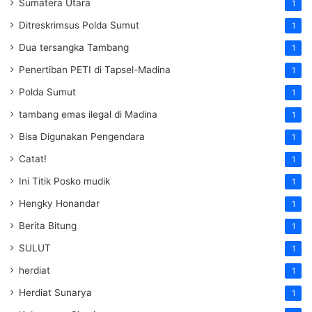
Sumatera Utara
1
Ditreskrimsus Polda Sumut
1
Dua tersangka Tambang
1
Penertiban PETI di Tapsel-Madina
1
Polda Sumut
1
tambang emas ilegal di Madina
1
Bisa Digunakan Pengendara
1
Catat!
1
Ini Titik Posko mudik
1
Hengky Honandar
1
Berita Bitung
1
SULUT
1
herdiat
1
Herdiat Sunarya
1