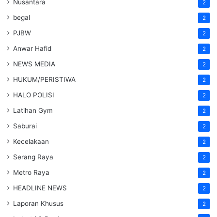
Nusantara
2
begal
2
PJBW
2
Anwar Hafid
2
NEWS MEDIA
2
HUKUM/PERISTIWA
2
HALO POLISI
2
Latihan Gym
2
Saburai
2
Kecelakaan
2
Serang Raya
2
Metro Raya
2
HEADLINE NEWS
2
Laporan Khusus
2