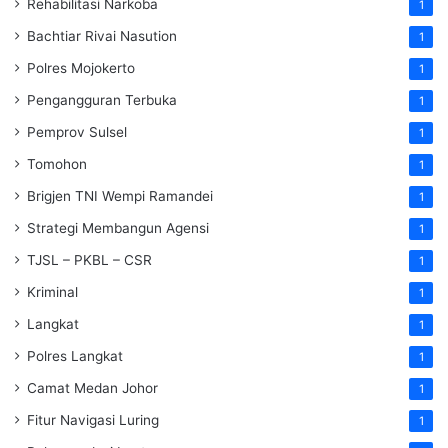
Rehabilitasi Narkoba
1
Bachtiar Rivai Nasution
1
Polres Mojokerto
1
Pengangguran Terbuka
1
Pemprov Sulsel
1
Tomohon
1
Brigjen TNI Wempi Ramandei
1
Strategi Membangun Agensi
1
TJSL – PKBL – CSR
1
Kriminal
1
Langkat
1
Polres Langkat
1
Camat Medan Johor
1
Fitur Navigasi Luring
1