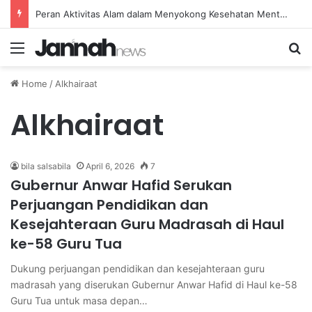
Peran Aktivitas Alam dalam Menyokong Kesehatan Mental dan Menenangkan Pikiran di Masa Sulit
Menu
Se
Home
/
Alkhairaat
Alkhairaat
bila salsabila
April 6, 2026
7
Gubernur Anwar Hafid Serukan
Perjuangan Pendidikan dan
Kesejahteraan Guru Madrasah di Haul
ke-58 Guru Tua
Dukung perjuangan pendidikan dan kesejahteraan guru
madrasah yang diserukan Gubernur Anwar Hafid di Haul ke-58
Guru Tua untuk masa depan…