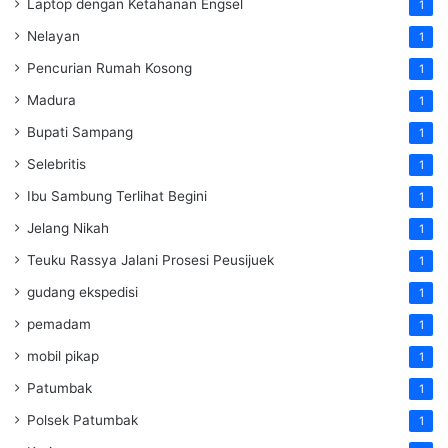
Laptop dengan Ketahanan Engsel
1
Nelayan
1
Pencurian Rumah Kosong
1
Madura
1
Bupati Sampang
1
Selebritis
1
Ibu Sambung Terlihat Begini
1
Jelang Nikah
1
Teuku Rassya Jalani Prosesi Peusijuek
1
gudang ekspedisi
1
pemadam
1
mobil pikap
1
Patumbak
1
Polsek Patumbak
1