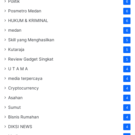
Politik
6
Posmetro Medan
6
HUKUM & KRIMINAL
6
medan
6
Skill yang Menghasilkan
5
Kutaraja
5
Review Gadget Singkat
5
U T A M A
4
media terpercaya
4
Cryptocurrency
4
Asahan
4
Sumut
4
Bisnis Rumahan
4
DIKSI NEWS
4