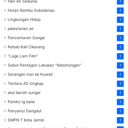
Hari Air Sedunia
1
Hutan Bambu Sukadanau
1
Lingkungan Hidup
1
pelestarian air
1
Pencemaran Sungai
1
Rehab Kali Cikarang
1
"Lage Lam Film"
1
Sebut Pentagon Lakukan "Kebohongan"
1
Serangan Iran ke Kuwait
1
Tentara AS Ungkap
1
aksi bersih sungai
1
Pemko tg balai
1
Penyanyi Dangdut
1
SMPN 7 Kota Jambi
1