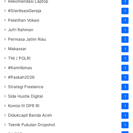
Rekomendasi Laptop
1
#SterilisasiGereja
1
Pelatihan Vokasi
1
Jufri Rahman
1
Permasa Jatim Riau
1
Makassar
1
TNI / POLRI
1
#Kamtibmas
1
#Paskah2026
1
Strategi Freelance
1
Side Hustle Digital
1
Komisi III DPR RI
1
Didukcapil Banda Aceh
1
Teknik Pukulan Dropshot
1