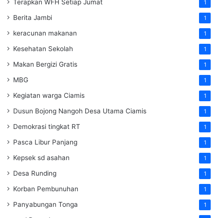
Terapkan WFH Setiap Jumat
1
Berita Jambi
1
keracunan makanan
1
Kesehatan Sekolah
1
Makan Bergizi Gratis
1
MBG
1
Kegiatan warga Ciamis
1
Dusun Bojong Nangoh Desa Utama Ciamis
1
Demokrasi tingkat RT
1
Pasca Libur Panjang
1
Kepsek sd asahan
1
Desa Runding
1
Korban Pembunuhan
1
Panyabungan Tonga
1