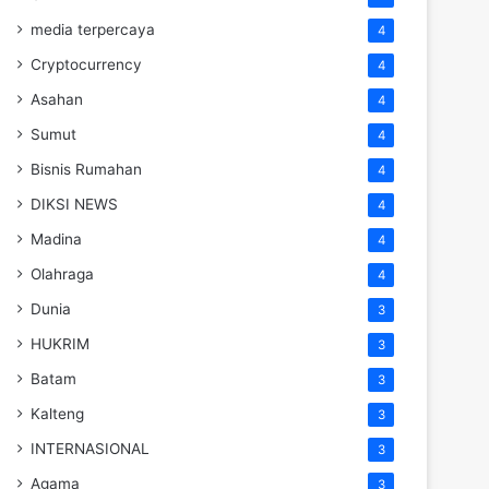
media terpercaya
4
Cryptocurrency
4
Asahan
4
Sumut
4
Bisnis Rumahan
4
DIKSI NEWS
4
Madina
4
Olahraga
4
Dunia
3
HUKRIM
3
Batam
3
Kalteng
3
INTERNASIONAL
3
Agama
3