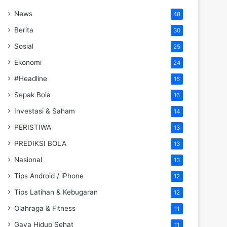
News
48
Berita
30
Sosial
25
Ekonomi
24
#Headline
16
Sepak Bola
16
Investasi & Saham
14
PERISTIWA
13
PREDIKSI BOLA
13
Nasional
13
Tips Android / iPhone
12
Tips Latihan & Kebugaran
12
Olahraga & Fitness
11
Gaya Hidup Sehat
11