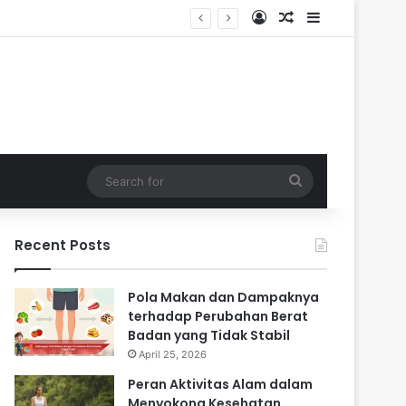
Log In
Random Article
Sidebar
 Masa Sulit
Search
for
Recent Posts
Pola Makan dan Dampaknya
terhadap Perubahan Berat
Badan yang Tidak Stabil
April 25, 2026
Peran Aktivitas Alam dalam
Menyokong Kesehatan