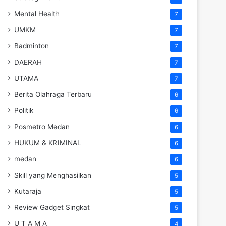
Mental Health
7
UMKM
7
Badminton
7
DAERAH
7
UTAMA
7
Berita Olahraga Terbaru
6
Politik
6
Posmetro Medan
6
HUKUM & KRIMINAL
6
medan
6
Skill yang Menghasilkan
5
Kutaraja
5
Review Gadget Singkat
5
U T A M A
4