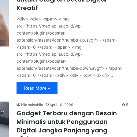
Kreatif
<div> <div> <span> <img
src=”https://mediapilar.co.id/wp-
content/plugins/booster-
extension//assets/icon/thumbs-up.svg”/> </span>
<span> 0 </span> <span> <img
src=”https://mediapilar.co.id/wp-
content/plugins/booster-
extension//assets/icon/thumbs-down.svg”/> </span>
<span> 0 </span> </div> <div> <div> <i></i>…
Read More »
bila salsabila
April 10, 2026
5
Gadget Terbaru dengan Desain
Minimalis untuk Penggunaan
Digital Jangka Panjang yang