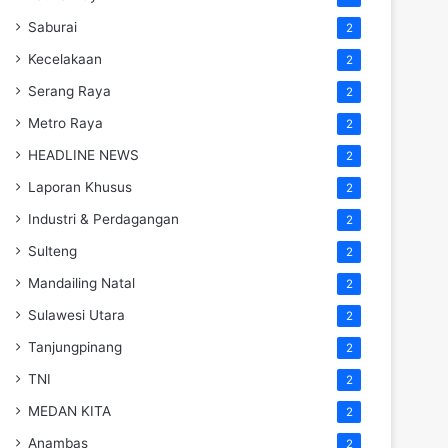
Saburai
2
Kecelakaan
2
Serang Raya
2
Metro Raya
2
HEADLINE NEWS
2
Laporan Khusus
2
Industri & Perdagangan
2
Sulteng
2
Mandailing Natal
2
Sulawesi Utara
2
Tanjungpinang
2
TNI
2
MEDAN KITA
2
Anambas
2