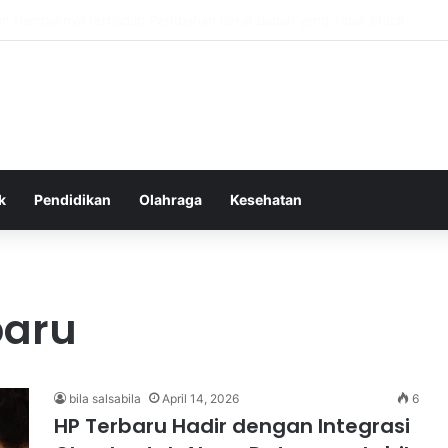
as Alam dalam Menyokong Kesehatan Mental dan Menenangkan Pikiran di
k
Pendidikan
Olahraga
Kesehatan
baru
bila salsabila
April 14, 2026
6
HP Terbaru Hadir dengan Integrasi