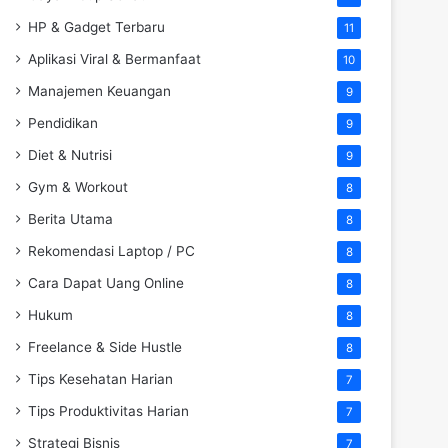
HP & Gadget Terbaru
11
Aplikasi Viral & Bermanfaat
10
Manajemen Keuangan
9
Pendidikan
9
Diet & Nutrisi
9
Gym & Workout
8
Berita Utama
8
Rekomendasi Laptop / PC
8
Cara Dapat Uang Online
8
Hukum
8
Freelance & Side Hustle
8
Tips Kesehatan Harian
7
Tips Produktivitas Harian
7
Strategi Bisnis
7