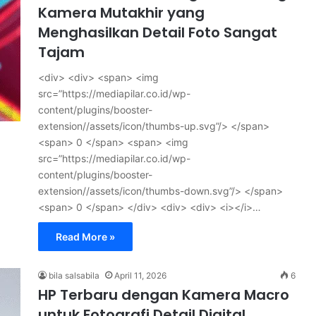
Kamera Mutakhir yang
Menghasilkan Detail Foto Sangat
Tajam
<div> <div> <span> <img
src=”https://mediapilar.co.id/wp-
content/plugins/booster-
extension//assets/icon/thumbs-up.svg”/> </span>
<span> 0 </span> <span> <img
src=”https://mediapilar.co.id/wp-
content/plugins/booster-
extension//assets/icon/thumbs-down.svg”/> </span>
<span> 0 </span> </div> <div> <div> <i></i>…
Read More »
bila salsabila
April 11, 2026
6
HP Terbaru dengan Kamera Macro
untuk Fotografi Detail Digital