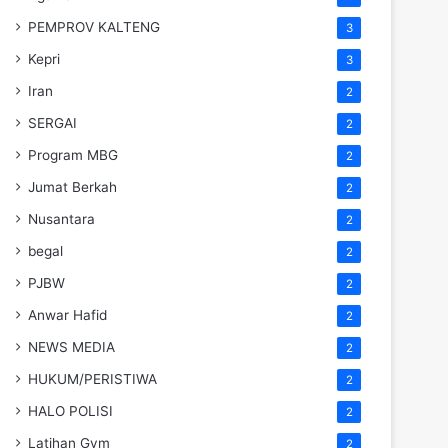
PEMPROV KALTENG
3
Kepri
3
Iran
2
SERGAI
2
Program MBG
2
Jumat Berkah
2
Nusantara
2
begal
2
PJBW
2
Anwar Hafid
2
NEWS MEDIA
2
HUKUM/PERISTIWA
2
HALO POLISI
2
Latihan Gym
2