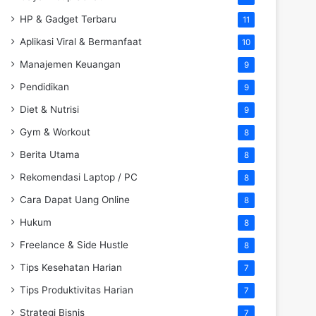
HP & Gadget Terbaru
11
Aplikasi Viral & Bermanfaat
10
Manajemen Keuangan
9
Pendidikan
9
Diet & Nutrisi
9
Gym & Workout
8
Berita Utama
8
Rekomendasi Laptop / PC
8
Cara Dapat Uang Online
8
Hukum
8
Freelance & Side Hustle
8
Tips Kesehatan Harian
7
Tips Produktivitas Harian
7
Strategi Bisnis
7