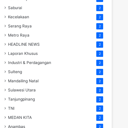
Saburai
2
Kecelakaan
2
Serang Raya
2
Metro Raya
2
HEADLINE NEWS
2
Laporan Khusus
2
Industri & Perdagangan
2
Sulteng
2
Mandailing Natal
2
Sulawesi Utara
2
Tanjungpinang
2
TNI
2
MEDAN KITA
2
Anambas
2