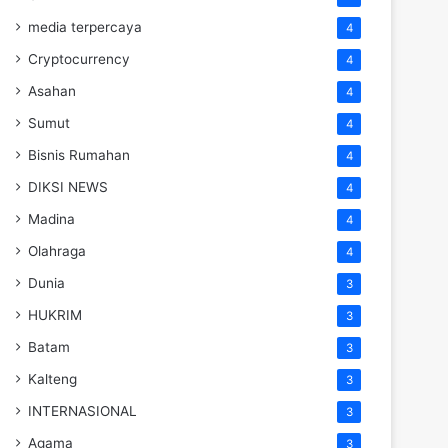
media terpercaya
4
Cryptocurrency
4
Asahan
4
Sumut
4
Bisnis Rumahan
4
DIKSI NEWS
4
Madina
4
Olahraga
4
Dunia
3
HUKRIM
3
Batam
3
Kalteng
3
INTERNASIONAL
3
Agama
3