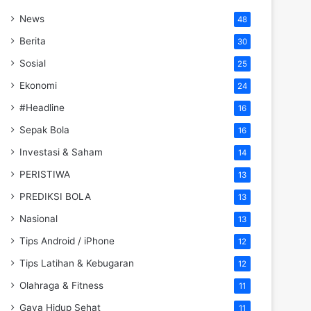
News
48
Berita
30
Sosial
25
Ekonomi
24
#Headline
16
Sepak Bola
16
Investasi & Saham
14
PERISTIWA
13
PREDIKSI BOLA
13
Nasional
13
Tips Android / iPhone
12
Tips Latihan & Kebugaran
12
Olahraga & Fitness
11
Gaya Hidup Sehat
11