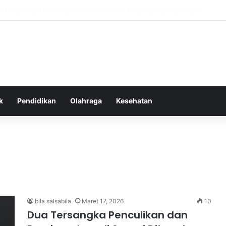
as Alam dalam Menyokong Kesehatan Mental dan Menenangkan Pikiran di
k
Pendidikan
Olahraga
Kesehatan
bila salsabila
Maret 17, 2026
10
Dua Tersangka Penculikan dan