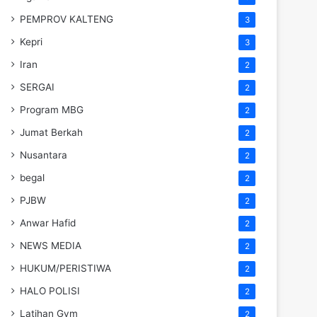
PEMPROV KALTENG
3
Kepri
3
Iran
2
SERGAI
2
Program MBG
2
Jumat Berkah
2
Nusantara
2
begal
2
PJBW
2
Anwar Hafid
2
NEWS MEDIA
2
HUKUM/PERISTIWA
2
HALO POLISI
2
Latihan Gym
2