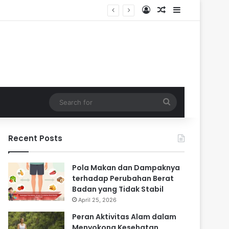
Log In
Random Article
Sidebar
 Masa Sulit
Search
for
Recent Posts
Pola Makan dan Dampaknya
terhadap Perubahan Berat
Badan yang Tidak Stabil
April 25, 2026
Peran Aktivitas Alam dalam
Menyokong Kesehatan