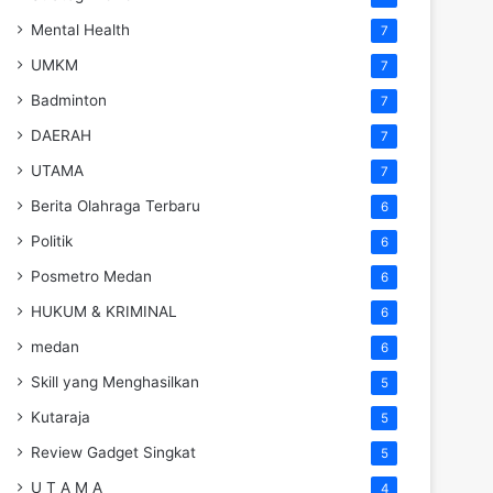
Mental Health
7
UMKM
7
Badminton
7
DAERAH
7
UTAMA
7
Berita Olahraga Terbaru
6
Politik
6
Posmetro Medan
6
HUKUM & KRIMINAL
6
medan
6
Skill yang Menghasilkan
5
Kutaraja
5
Review Gadget Singkat
5
U T A M A
4