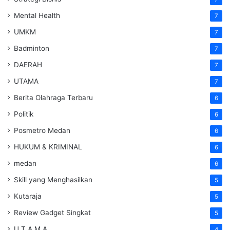
Mental Health
7
UMKM
7
Badminton
7
DAERAH
7
UTAMA
7
Berita Olahraga Terbaru
6
Politik
6
Posmetro Medan
6
HUKUM & KRIMINAL
6
medan
6
Skill yang Menghasilkan
5
Kutaraja
5
Review Gadget Singkat
5
U T A M A
4