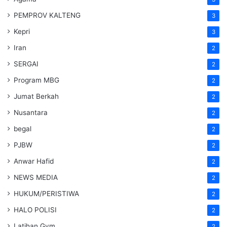
PEMPROV KALTENG
3
Kepri
3
Iran
2
SERGAI
2
Program MBG
2
Jumat Berkah
2
Nusantara
2
begal
2
PJBW
2
Anwar Hafid
2
NEWS MEDIA
2
HUKUM/PERISTIWA
2
HALO POLISI
2
Latihan Gym
2