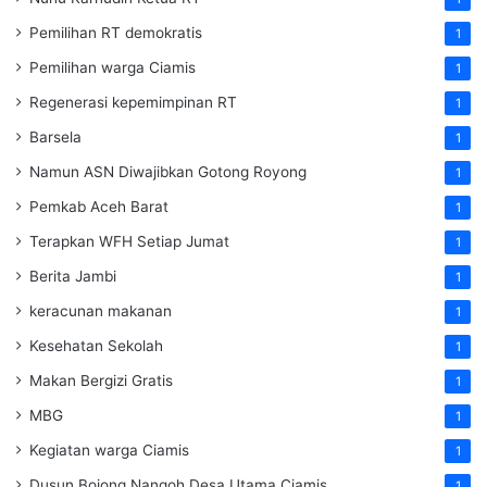
Pemilihan RT demokratis
1
Pemilihan warga Ciamis
1
Regenerasi kepemimpinan RT
1
Barsela
1
Namun ASN Diwajibkan Gotong Royong
1
Pemkab Aceh Barat
1
Terapkan WFH Setiap Jumat
1
Berita Jambi
1
keracunan makanan
1
Kesehatan Sekolah
1
Makan Bergizi Gratis
1
MBG
1
Kegiatan warga Ciamis
1
Dusun Bojong Nangoh Desa Utama Ciamis
1