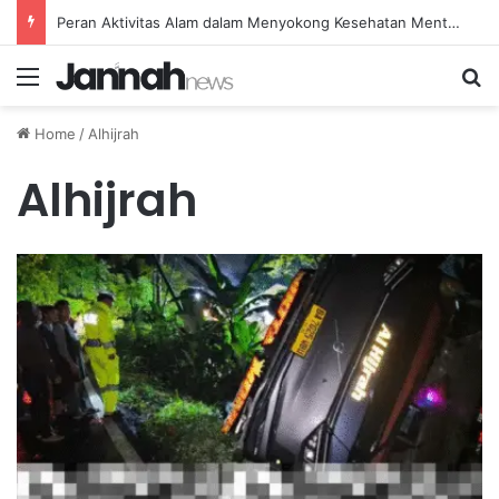
Peran Aktivitas Alam dalam Menyokong Kesehatan Mental dan Menenangkan Pikiran di Masa Sulit
Menu
Se
Home
/
Alhijrah
Alhijrah