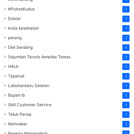
#PolresKudus
1
Dokter
1
krisis kesehatan
1
perang
1
Deli Serdang
1
Sejumlah Teroris Amerika Tewas
1
HAUL
1
Tapanuli
1
Labuhanbatu Selatan
1
Bupati lb
1
Skill Customer Service
1
Teluk Persia
1
Kemnaker
1
Peserta MagangHub
1