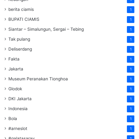
berita ciamis
1
BUPATI CIAMIS
1
Siantar – Simalungun, Sergai – Tebing
1
Tak pulang
1
Deliserdang
1
Fakta
1
Jakarta
1
Museum Peranakan Tionghoa
1
Glodok
1
DKI Jakarta
1
Indonesia
1
Bola
1
#arneslot
1
#galatasaray
1