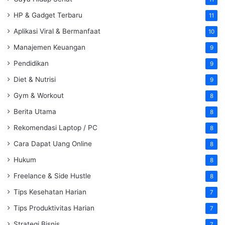
HP & Gadget Terbaru
11
Aplikasi Viral & Bermanfaat
10
Manajemen Keuangan
9
Pendidikan
9
Diet & Nutrisi
9
Gym & Workout
8
Berita Utama
8
Rekomendasi Laptop / PC
8
Cara Dapat Uang Online
8
Hukum
8
Freelance & Side Hustle
8
Tips Kesehatan Harian
7
Tips Produktivitas Harian
7
Strategi Bisnis
7