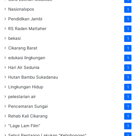
Nasionalxpos
1
Pendidikan Jambi
1
RS Raden Mattaher
1
bekasi
1
Cikarang Barat
1
edukasi lingkungan
1
Hari Air Sedunia
1
Hutan Bambu Sukadanau
1
Lingkungan Hidup
1
pelestarian air
1
Pencemaran Sungai
1
Rehab Kali Cikarang
1
"Lage Lam Film"
1
Sebut Pentagon Lakukan "Kebohongan"
1