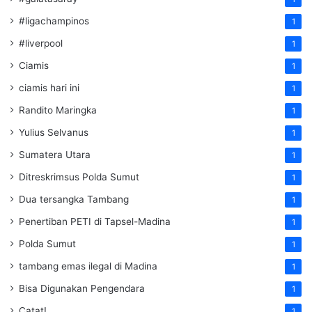
#ligachampinos
1
#liverpool
1
Ciamis
1
ciamis hari ini
1
Randito Maringka
1
Yulius Selvanus
1
Sumatera Utara
1
Ditreskrimsus Polda Sumut
1
Dua tersangka Tambang
1
Penertiban PETI di Tapsel-Madina
1
Polda Sumut
1
tambang emas ilegal di Madina
1
Bisa Digunakan Pengendara
1
Catat!
1