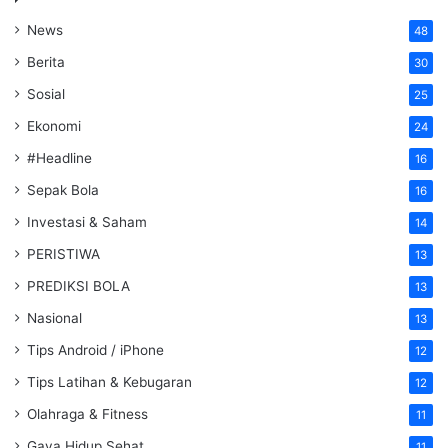
News
48
Berita
30
Sosial
25
Ekonomi
24
#Headline
16
Sepak Bola
16
Investasi & Saham
14
PERISTIWA
13
PREDIKSI BOLA
13
Nasional
13
Tips Android / iPhone
12
Tips Latihan & Kebugaran
12
Olahraga & Fitness
11
Gaya Hidup Sehat
11