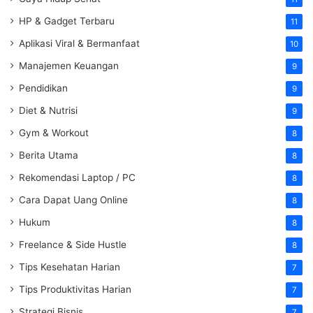
HP & Gadget Terbaru
11
Aplikasi Viral & Bermanfaat
10
Manajemen Keuangan
9
Pendidikan
9
Diet & Nutrisi
9
Gym & Workout
8
Berita Utama
8
Rekomendasi Laptop / PC
8
Cara Dapat Uang Online
8
Hukum
8
Freelance & Side Hustle
8
Tips Kesehatan Harian
7
Tips Produktivitas Harian
7
Strategi Bisnis
7