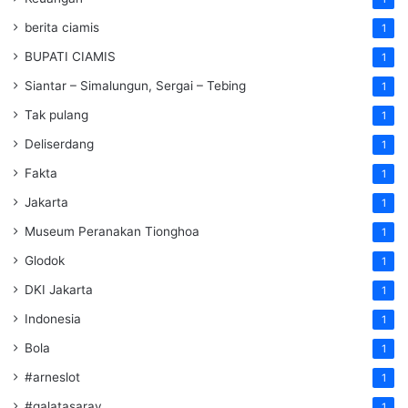
berita ciamis
1
BUPATI CIAMIS
1
Siantar – Simalungun, Sergai – Tebing
1
Tak pulang
1
Deliserdang
1
Fakta
1
Jakarta
1
Museum Peranakan Tionghoa
1
Glodok
1
DKI Jakarta
1
Indonesia
1
Bola
1
#arneslot
1
#galatasaray
1