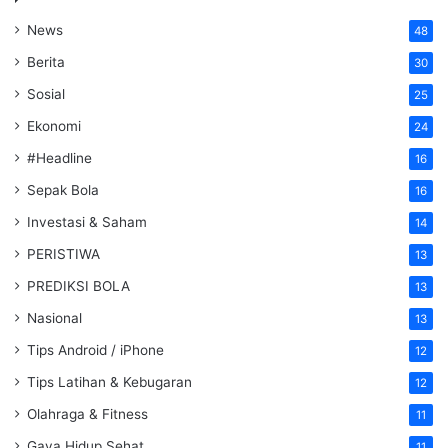
News
48
Berita
30
Sosial
25
Ekonomi
24
#Headline
16
Sepak Bola
16
Investasi & Saham
14
PERISTIWA
13
PREDIKSI BOLA
13
Nasional
13
Tips Android / iPhone
12
Tips Latihan & Kebugaran
12
Olahraga & Fitness
11
Gaya Hidup Sehat
11