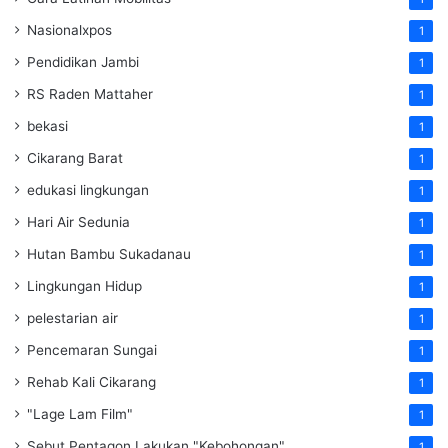
Nasionalxpos
1
Pendidikan Jambi
1
RS Raden Mattaher
1
bekasi
1
Cikarang Barat
1
edukasi lingkungan
1
Hari Air Sedunia
1
Hutan Bambu Sukadanau
1
Lingkungan Hidup
1
pelestarian air
1
Pencemaran Sungai
1
Rehab Kali Cikarang
1
"Lage Lam Film"
1
Sebut Pentagon Lakukan "Kebohongan"
1