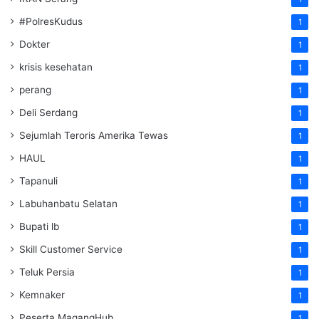
#PolresKudus
1
Dokter
1
krisis kesehatan
1
perang
1
Deli Serdang
1
Sejumlah Teroris Amerika Tewas
1
HAUL
1
Tapanuli
1
Labuhanbatu Selatan
1
Bupati lb
1
Skill Customer Service
1
Teluk Persia
1
Kemnaker
1
Peserta MagangHub
1