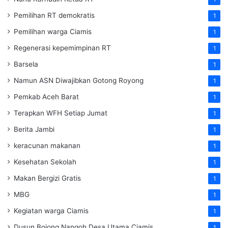
Pemilihan RT demokratis
1
Pemilihan warga Ciamis
1
Regenerasi kepemimpinan RT
1
Barsela
1
Namun ASN Diwajibkan Gotong Royong
1
Pemkab Aceh Barat
1
Terapkan WFH Setiap Jumat
1
Berita Jambi
1
keracunan makanan
1
Kesehatan Sekolah
1
Makan Bergizi Gratis
1
MBG
1
Kegiatan warga Ciamis
1
Dusun Bojong Nangoh Desa Utama Ciamis
1