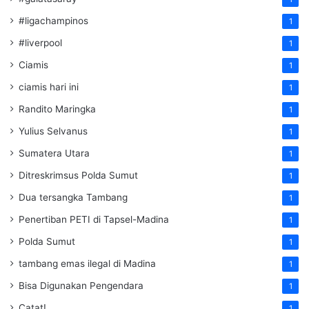
#ligachampinos
1
#liverpool
1
Ciamis
1
ciamis hari ini
1
Randito Maringka
1
Yulius Selvanus
1
Sumatera Utara
1
Ditreskrimsus Polda Sumut
1
Dua tersangka Tambang
1
Penertiban PETI di Tapsel-Madina
1
Polda Sumut
1
tambang emas ilegal di Madina
1
Bisa Digunakan Pengendara
1
Catat!
1