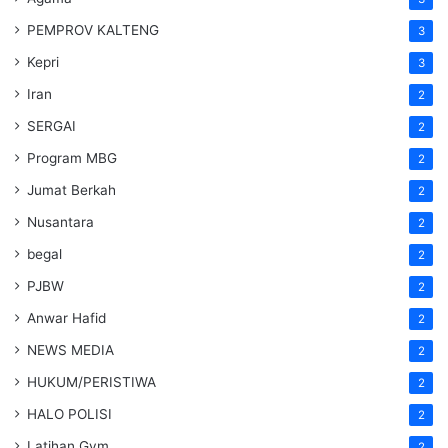
PEMPROV KALTENG
3
Kepri
3
Iran
2
SERGAI
2
Program MBG
2
Jumat Berkah
2
Nusantara
2
begal
2
PJBW
2
Anwar Hafid
2
NEWS MEDIA
2
HUKUM/PERISTIWA
2
HALO POLISI
2
Latihan Gym
2