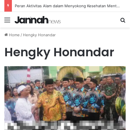
Peran Aktivitas Alam dalam Menyokong Kesehatan Mental dan Menenangkan Pikiran di Masa Sulit
Menu
Se
Home
/
Hengky Honandar
Hengky Honandar