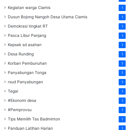
Kegiatan warga Ciamis
1
Dusun Bojong Nangoh Desa Utama Ciamis
1
Demokrasi tingkat RT
1
Pasca Libur Panjang
1
Kepsek sd asahan
1
Desa Runding
1
Korban Pembunuhan
1
Panyabungan Tonga
1
rsud Panyabungan
1
Tegal
1
#Ekonomi desa
1
#Pemprovsu
1
Tips Memilih Tas Badminton
1
Panduan Latihan Harian
1