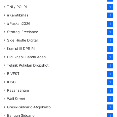
TNI / POLRI
1
#Kamtibmas
1
#Paskah2026
1
Strategi Freelance
1
Side Hustle Digital
1
Komisi III DPR RI
1
Didukcapil Banda Aceh
1
Teknik Pukulan Dropshot
1
BIVEST
1
IHSG
1
Pasar saham
1
Wall Street
1
Gresik-Sidoarjo-Mojokerto
1
Bangun Sidoarjo
1