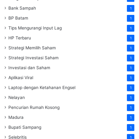
Bank Sampah
1
BP Batam
1
Tips Mengurangi Input Lag
1
HP Terbaru
1
Strategi Memilih Saham
1
Strategi Investasi Saham
1
Investasi dan Saham
1
Aplikasi Viral
1
Laptop dengan Ketahanan Engsel
1
Nelayan
1
Pencurian Rumah Kosong
1
Madura
1
Bupati Sampang
1
Selebritis
1