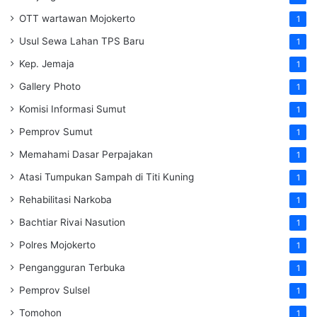
OTT wartawan Mojokerto
1
Usul Sewa Lahan TPS Baru
1
Kep. Jemaja
1
Gallery Photo
1
Komisi Informasi Sumut
1
Pemprov Sumut
1
Memahami Dasar Perpajakan
1
Atasi Tumpukan Sampah di Titi Kuning
1
Rehabilitasi Narkoba
1
Bachtiar Rivai Nasution
1
Polres Mojokerto
1
Pengangguran Terbuka
1
Pemprov Sulsel
1
Tomohon
1