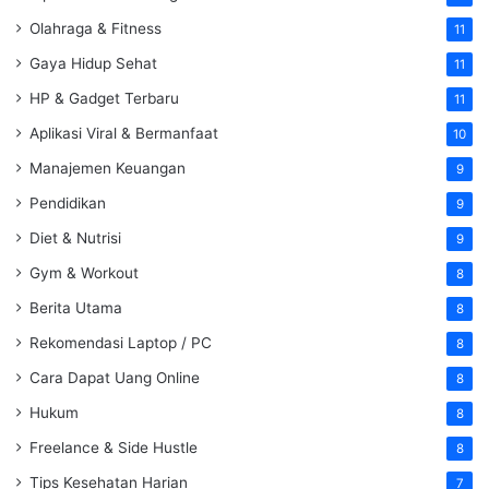
Olahraga & Fitness
11
Gaya Hidup Sehat
11
HP & Gadget Terbaru
11
Aplikasi Viral & Bermanfaat
10
Manajemen Keuangan
9
Pendidikan
9
Diet & Nutrisi
9
Gym & Workout
8
Berita Utama
8
Rekomendasi Laptop / PC
8
Cara Dapat Uang Online
8
Hukum
8
Freelance & Side Hustle
8
Tips Kesehatan Harian
7