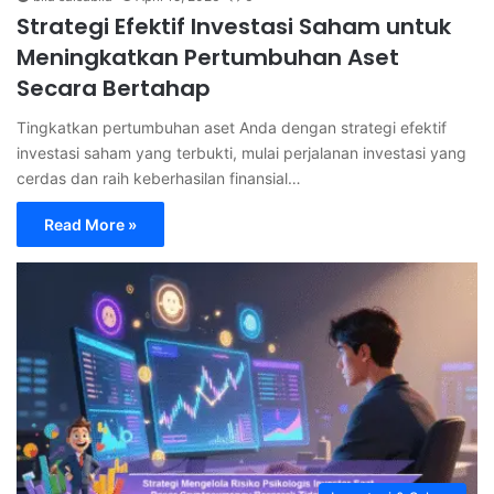
Strategi Efektif Investasi Saham untuk
Meningkatkan Pertumbuhan Aset
Secara Bertahap
Tingkatkan pertumbuhan aset Anda dengan strategi efektif
investasi saham yang terbukti, mulai perjalanan investasi yang
cerdas dan raih keberhasilan finansial…
Read More »