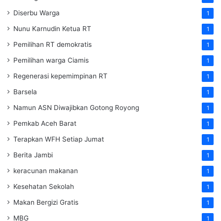
Diserbu Warga
1
Nunu Karnudin Ketua RT
1
Pemilihan RT demokratis
1
Pemilihan warga Ciamis
1
Regenerasi kepemimpinan RT
1
Barsela
1
Namun ASN Diwajibkan Gotong Royong
1
Pemkab Aceh Barat
1
Terapkan WFH Setiap Jumat
1
Berita Jambi
1
keracunan makanan
1
Kesehatan Sekolah
1
Makan Bergizi Gratis
1
MBG
1