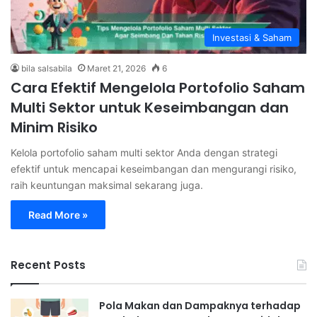
Investasi & Saham
bila salsabila
Maret 21, 2026
6
Cara Efektif Mengelola Portofolio Saham
Multi Sektor untuk Keseimbangan dan
Minim Risiko
Kelola portofolio saham multi sektor Anda dengan strategi
efektif untuk mencapai keseimbangan dan mengurangi risiko,
raih keuntungan maksimal sekarang juga.
Read More »
Recent Posts
Pola Makan dan Dampaknya terhadap