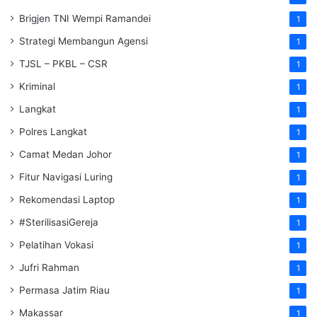
Brigjen TNI Wempi Ramandei
1
Strategi Membangun Agensi
1
TJSL – PKBL – CSR
1
Kriminal
1
Langkat
1
Polres Langkat
1
Camat Medan Johor
1
Fitur Navigasi Luring
1
Rekomendasi Laptop
1
#SterilisasiGereja
1
Pelatihan Vokasi
1
Jufri Rahman
1
Permasa Jatim Riau
1
Makassar
1