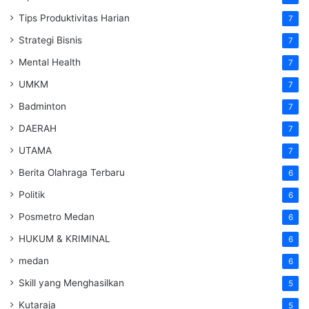
Tips Produktivitas Harian
7
Strategi Bisnis
7
Mental Health
7
UMKM
7
Badminton
7
DAERAH
7
UTAMA
7
Berita Olahraga Terbaru
6
Politik
6
Posmetro Medan
6
HUKUM & KRIMINAL
6
medan
6
Skill yang Menghasilkan
5
Kutaraja
5