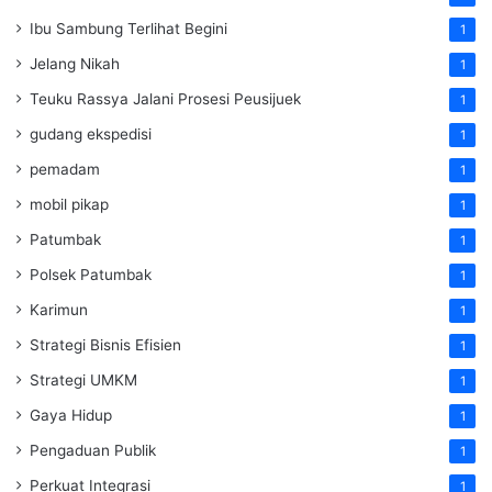
Ibu Sambung Terlihat Begini
1
Jelang Nikah
1
Teuku Rassya Jalani Prosesi Peusijuek
1
gudang ekspedisi
1
pemadam
1
mobil pikap
1
Patumbak
1
Polsek Patumbak
1
Karimun
1
Strategi Bisnis Efisien
1
Strategi UMKM
1
Gaya Hidup
1
Pengaduan Publik
1
Perkuat Integrasi
1