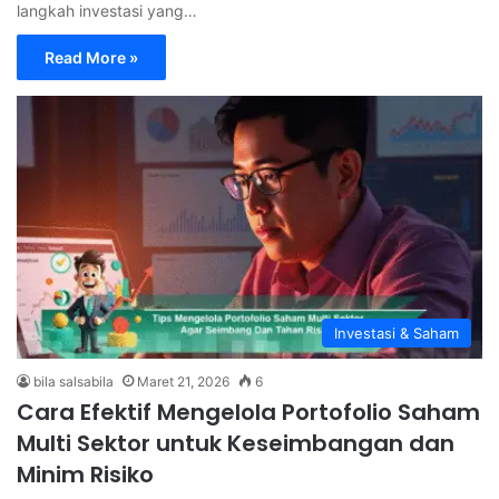
langkah investasi yang…
Read More »
Investasi & Saham
bila salsabila
Maret 21, 2026
6
Cara Efektif Mengelola Portofolio Saham
Multi Sektor untuk Keseimbangan dan
Minim Risiko