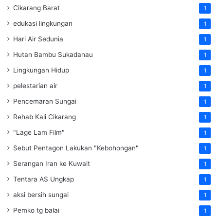
Cikarang Barat
1
edukasi lingkungan
1
Hari Air Sedunia
1
Hutan Bambu Sukadanau
1
Lingkungan Hidup
1
pelestarian air
1
Pencemaran Sungai
1
Rehab Kali Cikarang
1
"Lage Lam Film"
1
Sebut Pentagon Lakukan "Kebohongan"
1
Serangan Iran ke Kuwait
1
Tentara AS Ungkap
1
aksi bersih sungai
1
Pemko tg balai
1