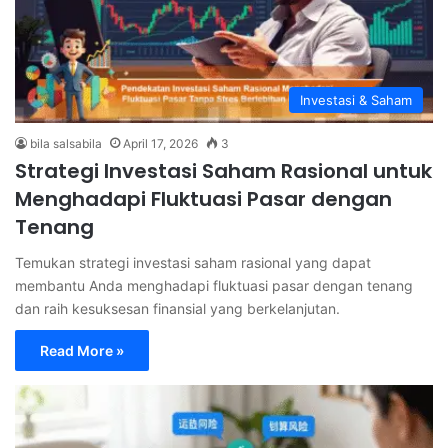
Investasi & Saham
bila salsabila
April 17, 2026
3
Strategi Investasi Saham Rasional untuk
Menghadapi Fluktuasi Pasar dengan
Tenang
Temukan strategi investasi saham rasional yang dapat
membantu Anda menghadapi fluktuasi pasar dengan tenang
dan raih kesuksesan finansial yang berkelanjutan.
Read More »