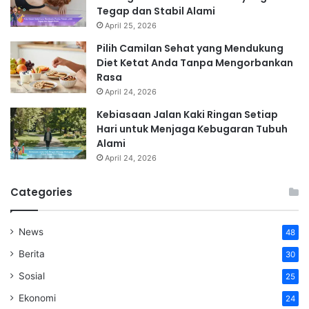
Tegap dan Stabil Alami
April 25, 2026
Pilih Camilan Sehat yang Mendukung
Diet Ketat Anda Tanpa Mengorbankan
Rasa
April 24, 2026
Kebiasaan Jalan Kaki Ringan Setiap
Hari untuk Menjaga Kebugaran Tubuh
Alami
April 24, 2026
Categories
News
48
Berita
30
Sosial
25
Ekonomi
24