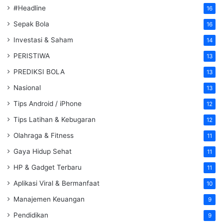
#Headline
16
Sepak Bola
16
Investasi & Saham
14
PERISTIWA
13
PREDIKSI BOLA
13
Nasional
13
Tips Android / iPhone
12
Tips Latihan & Kebugaran
12
Olahraga & Fitness
11
Gaya Hidup Sehat
11
HP & Gadget Terbaru
11
Aplikasi Viral & Bermanfaat
10
Manajemen Keuangan
9
Pendidikan
9