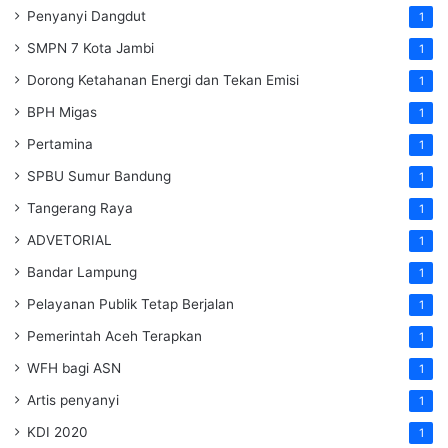
Penyanyi Dangdut
1
SMPN 7 Kota Jambi
1
Dorong Ketahanan Energi dan Tekan Emisi
1
BPH Migas
1
Pertamina
1
SPBU Sumur Bandung
1
Tangerang Raya
1
ADVETORIAL
1
Bandar Lampung
1
Pelayanan Publik Tetap Berjalan
1
Pemerintah Aceh Terapkan
1
WFH bagi ASN
1
Artis penyanyi
1
KDI 2020
1