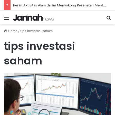
Peran Aktivitas Alam dalam Menyokong Kesehatan Mental dan Menenangkan Pikiran di Masa Sulit
Menu
Se
Home
/
tips investasi saham
tips investasi
saham