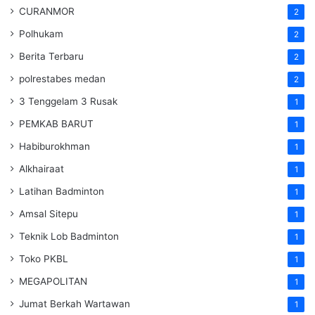
CURANMOR
2
Polhukam
2
Berita Terbaru
2
polrestabes medan
2
3 Tenggelam 3 Rusak
1
PEMKAB BARUT
1
Habiburokhman
1
Alkhairaat
1
Latihan Badminton
1
Amsal Sitepu
1
Teknik Lob Badminton
1
Toko PKBL
1
MEGAPOLITAN
1
Jumat Berkah Wartawan
1