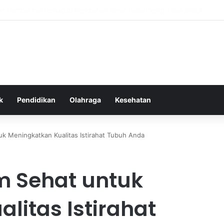
as Alam dalam Menyokong Kesehatan Mental dan Menenangkan Pikiran di
k
Pendidikan
Olahraga
Kesehatan
k Meningkatkan Kualitas Istirahat Tubuh Anda
 Sehat untuk
litas Istirahat