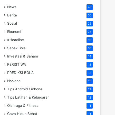
News
48
Berita
30
Sosial
25
Ekonomi
24
#Headline
16
Sepak Bola
16
Investasi & Saham
14
PERISTIWA
13
PREDIKSI BOLA
13
Nasional
13
Tips Android / iPhone
12
Tips Latihan & Kebugaran
12
Olahraga & Fitness
11
Gaya Hidup Sehat
11