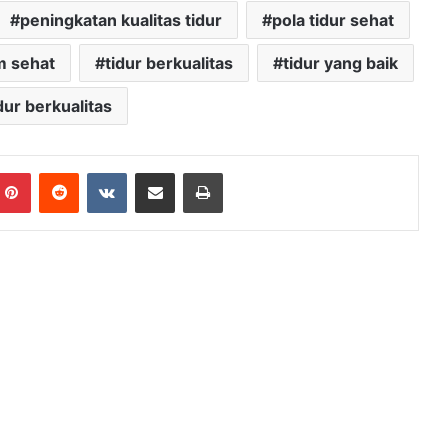
peningkatan kualitas tidur
pola tidur sehat
m sehat
tidur berkualitas
tidur yang baik
idur berkualitas
mblr
Pinterest
Reddit
VKontakte
Share via Email
Print