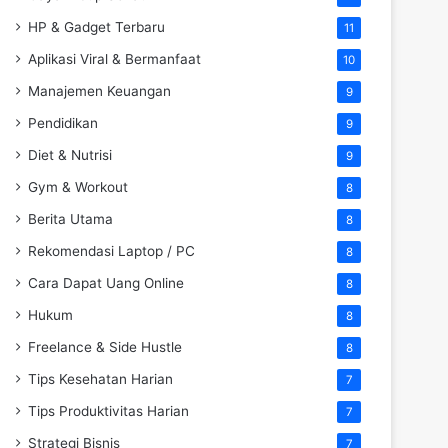
HP & Gadget Terbaru
11
Aplikasi Viral & Bermanfaat
10
Manajemen Keuangan
9
Pendidikan
9
Diet & Nutrisi
9
Gym & Workout
8
Berita Utama
8
Rekomendasi Laptop / PC
8
Cara Dapat Uang Online
8
Hukum
8
Freelance & Side Hustle
8
Tips Kesehatan Harian
7
Tips Produktivitas Harian
7
Strategi Bisnis
7