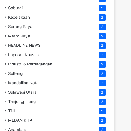
Saburai
2
Kecelakaan
2
Serang Raya
2
Metro Raya
2
HEADLINE NEWS
2
Laporan Khusus
2
Industri & Perdagangan
2
Sulteng
2
Mandailing Natal
2
Sulawesi Utara
2
Tanjungpinang
2
TNI
2
MEDAN KITA
2
Anambas
2