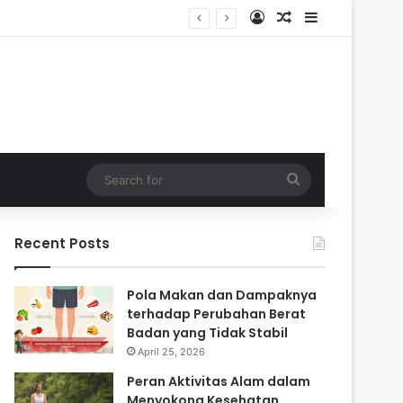
Log In
Random Article
Sidebar
 Masa Sulit
Search
for
Recent Posts
Pola Makan dan Dampaknya
terhadap Perubahan Berat
Badan yang Tidak Stabil
April 25, 2026
Peran Aktivitas Alam dalam
Menyokong Kesehatan