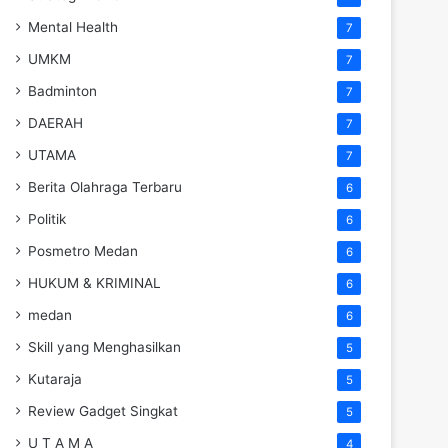
Mental Health
7
UMKM
7
Badminton
7
DAERAH
7
UTAMA
7
Berita Olahraga Terbaru
6
Politik
6
Posmetro Medan
6
HUKUM & KRIMINAL
6
medan
6
Skill yang Menghasilkan
5
Kutaraja
5
Review Gadget Singkat
5
U T A M A
4