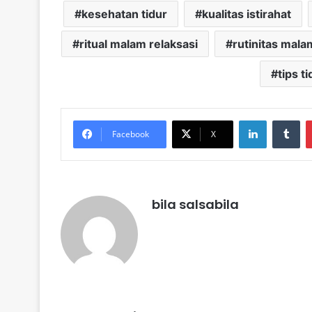
kesehatan tidur
kualitas istirahat
ritual malam relaksasi
rutinitas mala
tips t
LinkedIn
Tu
Facebook
X
bila salsabila