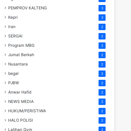
PEMPROV KALTENG
3
Kepri
3
Iran
2
SERGAI
2
Program MBG
2
Jumat Berkah
2
Nusantara
2
begal
2
PJBW
2
Anwar Hafid
2
NEWS MEDIA
2
HUKUM/PERISTIWA
2
HALO POLISI
2
Latihan Gym
2