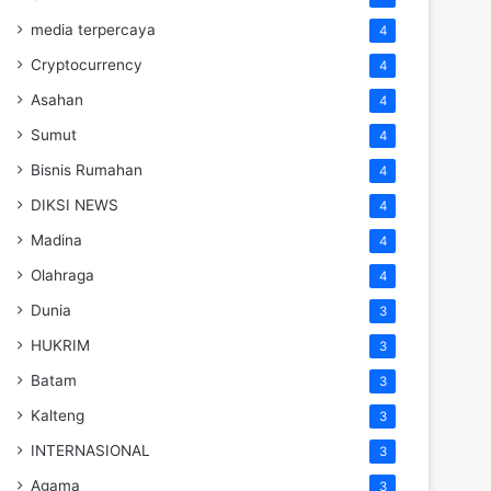
media terpercaya
4
Cryptocurrency
4
Asahan
4
Sumut
4
Bisnis Rumahan
4
DIKSI NEWS
4
Madina
4
Olahraga
4
Dunia
3
HUKRIM
3
Batam
3
Kalteng
3
INTERNASIONAL
3
Agama
3