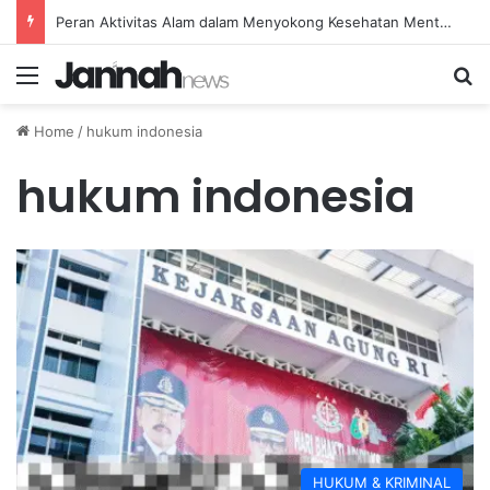
Peran Aktivitas Alam dalam Menyokong Kesehatan Mental dan Menenangkan Pikiran di Masa Sulit
Menu
Se
Home
/
hukum indonesia
hukum indonesia
HUKUM & KRIMINAL