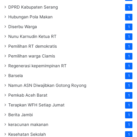
DPRD Kabupaten Serang
1
Hubungan Pola Makan
1
Diserbu Warga
1
Nunu Karnudin Ketua RT
1
Pemilihan RT demokratis
1
Pemilihan warga Ciamis
1
Regenerasi kepemimpinan RT
1
Barsela
1
Namun ASN Diwajibkan Gotong Royong
1
Pemkab Aceh Barat
1
Terapkan WFH Setiap Jumat
1
Berita Jambi
1
keracunan makanan
1
Kesehatan Sekolah
1