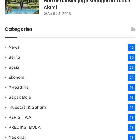
Hari untuk Menjaga Kebugaran Tubuh
Alami
April 24, 2026
Categories
News
48
Berita
30
Sosial
25
Ekonomi
24
#Headline
16
Sepak Bola
16
Investasi & Saham
14
PERISTIWA
13
PREDIKSI BOLA
13
Nasional
13