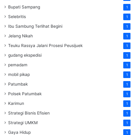
Bupati Sampang
1
Selebritis
1
Ibu Sambung Terlihat Begini
1
Jelang Nikah
1
Teuku Rassya Jalani Prosesi Peusijuek
1
gudang ekspedisi
1
pemadam
1
mobil pikap
1
Patumbak
1
Polsek Patumbak
1
Karimun
1
Strategi Bisnis Efisien
1
Strategi UMKM
1
Gaya Hidup
1