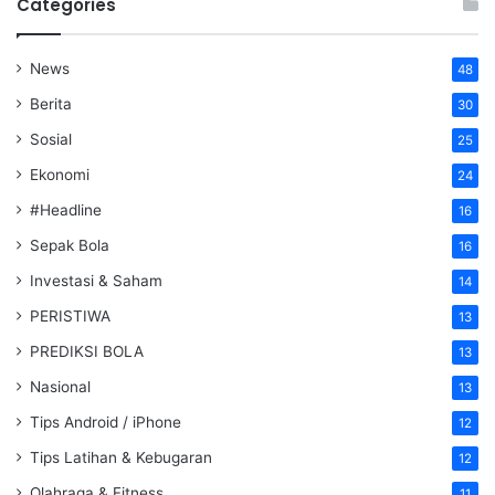
Categories
News
48
Berita
30
Sosial
25
Ekonomi
24
#Headline
16
Sepak Bola
16
Investasi & Saham
14
PERISTIWA
13
PREDIKSI BOLA
13
Nasional
13
Tips Android / iPhone
12
Tips Latihan & Kebugaran
12
Olahraga & Fitness
11