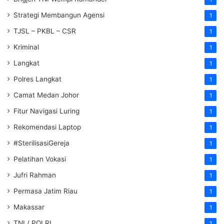
Strategi Membangun Agensi
1
TJSL – PKBL – CSR
1
Kriminal
1
Langkat
1
Polres Langkat
1
Camat Medan Johor
1
Fitur Navigasi Luring
1
Rekomendasi Laptop
1
#SterilisasiGereja
1
Pelatihan Vokasi
1
Jufri Rahman
1
Permasa Jatim Riau
1
Makassar
1
TNI / POLRI
1