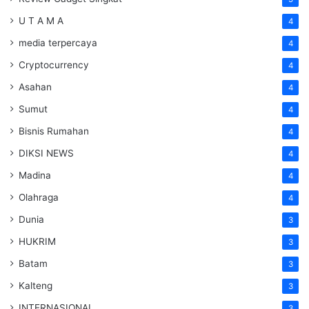
U T A M A
4
media terpercaya
4
Cryptocurrency
4
Asahan
4
Sumut
4
Bisnis Rumahan
4
DIKSI NEWS
4
Madina
4
Olahraga
4
Dunia
3
HUKRIM
3
Batam
3
Kalteng
3
INTERNASIONAL
3