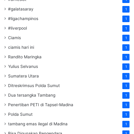
#galatasaray
1
#ligachampinos
1
#liverpool
1
Ciamis
1
ciamis hari ini
1
Randito Maringka
1
Yulius Selvanus
1
Sumatera Utara
1
Ditreskrimsus Polda Sumut
1
Dua tersangka Tambang
1
Penertiban PETI di Tapsel-Madina
1
Polda Sumut
1
tambang emas ilegal di Madina
1
Bisa Digunakan Pengendara
1