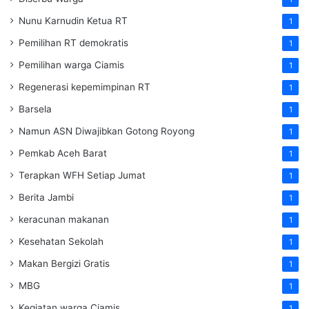
Nunu Karnudin Ketua RT
1
Pemilihan RT demokratis
1
Pemilihan warga Ciamis
1
Regenerasi kepemimpinan RT
1
Barsela
1
Namun ASN Diwajibkan Gotong Royong
1
Pemkab Aceh Barat
1
Terapkan WFH Setiap Jumat
1
Berita Jambi
1
keracunan makanan
1
Kesehatan Sekolah
1
Makan Bergizi Gratis
1
MBG
1
Kegiatan warga Ciamis
1