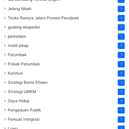
Jelang Nikah
1
Teuku Rassya Jalani Prosesi Peusijuek
1
gudang ekspedisi
1
pemadam
1
mobil pikap
1
Patumbak
1
Polsek Patumbak
1
Karimun
1
Strategi Bisnis Efisien
1
Strategi UMKM
1
Gaya Hidup
1
Pengaduan Publik
1
Perkuat Integrasi
1
Luwu
1