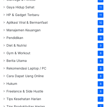
Gaya Hidup Sehat
11
HP & Gadget Terbaru
11
Aplikasi Viral & Bermanfaat
10
Manajemen Keuangan
9
Pendidikan
9
Diet & Nutrisi
9
Gym & Workout
8
Berita Utama
8
Rekomendasi Laptop / PC
8
Cara Dapat Uang Online
8
Hukum
8
Freelance & Side Hustle
8
Tips Kesehatan Harian
7
Tips Produktivitas Harian
7