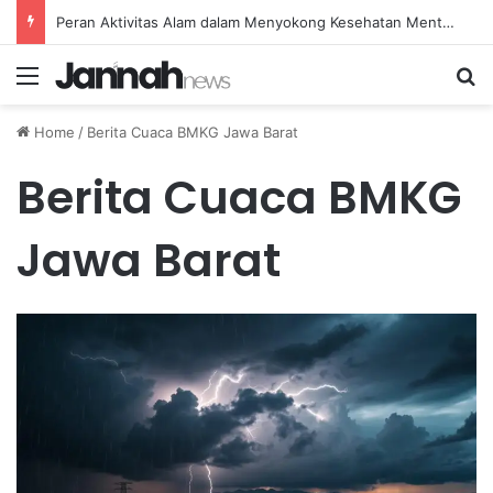
Peran Aktivitas Alam dalam Menyokong Kesehatan Mental dan Menenangkan Pikiran di Masa Sulit
Menu
Se
Home
/
Berita Cuaca BMKG Jawa Barat
Berita Cuaca BMKG
Jawa Barat