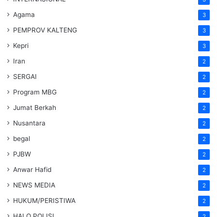
Agama
3
PEMPROV KALTENG
3
Kepri
3
Iran
2
SERGAI
2
Program MBG
2
Jumat Berkah
2
Nusantara
2
begal
2
PJBW
2
Anwar Hafid
2
NEWS MEDIA
2
HUKUM/PERISTIWA
2
HALO POLISI
2