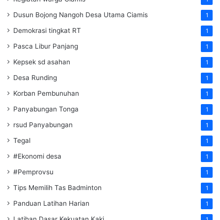
Dusun Bojong Nangoh Desa Utama Ciamis
1
Demokrasi tingkat RT
1
Pasca Libur Panjang
1
Kepsek sd asahan
1
Desa Runding
1
Korban Pembunuhan
1
Panyabungan Tonga
1
rsud Panyabungan
1
Tegal
1
#Ekonomi desa
1
#Pemprovsu
1
Tips Memilih Tas Badminton
1
Panduan Latihan Harian
1
Latihan Dasar Kekuatan Kaki
1