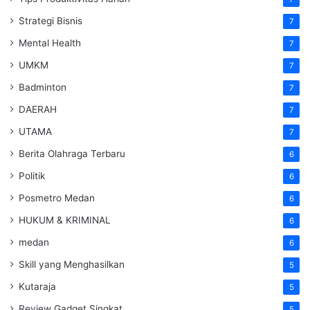
Strategi Bisnis
7
Mental Health
7
UMKM
7
Badminton
7
DAERAH
7
UTAMA
7
Berita Olahraga Terbaru
6
Politik
6
Posmetro Medan
6
HUKUM & KRIMINAL
6
medan
6
Skill yang Menghasilkan
5
Kutaraja
5
Review Gadget Singkat
5