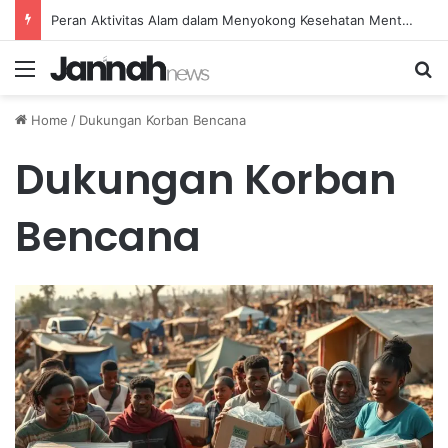
Peran Aktivitas Alam dalam Menyokong Kesehatan Mental dan Menenangkan Pikiran di Masa Sulit
Menu
Se
Home
/
Dukungan Korban Bencana
Dukungan Korban
Bencana