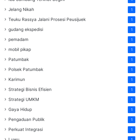
Jelang Nikah
1
Teuku Rassya Jalani Prosesi Peusijuek
1
gudang ekspedisi
1
pemadam
1
mobil pikap
1
Patumbak
1
Polsek Patumbak
1
Karimun
1
Strategi Bisnis Efisien
1
Strategi UMKM
1
Gaya Hidup
1
Pengaduan Publik
1
Perkuat Integrasi
1
Luwu
1