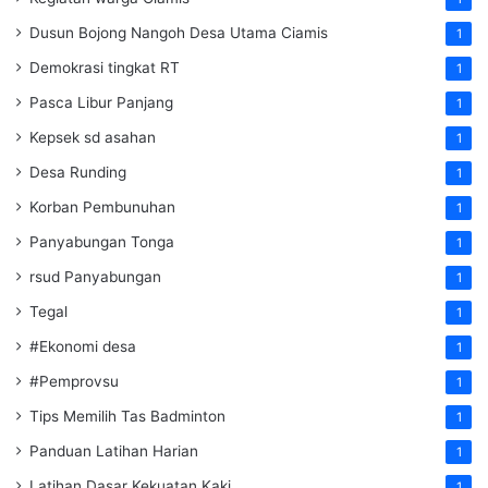
Dusun Bojong Nangoh Desa Utama Ciamis
1
Demokrasi tingkat RT
1
Pasca Libur Panjang
1
Kepsek sd asahan
1
Desa Runding
1
Korban Pembunuhan
1
Panyabungan Tonga
1
rsud Panyabungan
1
Tegal
1
#Ekonomi desa
1
#Pemprovsu
1
Tips Memilih Tas Badminton
1
Panduan Latihan Harian
1
Latihan Dasar Kekuatan Kaki
1