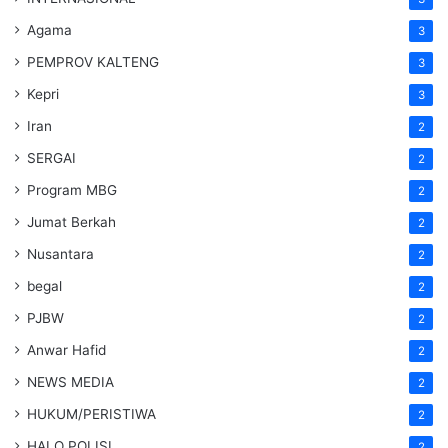
Agama
3
PEMPROV KALTENG
3
Kepri
3
Iran
2
SERGAI
2
Program MBG
2
Jumat Berkah
2
Nusantara
2
begal
2
PJBW
2
Anwar Hafid
2
NEWS MEDIA
2
HUKUM/PERISTIWA
2
HALO POLISI
2