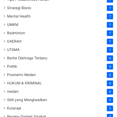
Strategi Bisnis
7
Mental Health
7
UMKM
7
Badminton
7
DAERAH
7
UTAMA
7
Berita Olahraga Terbaru
6
Politik
6
Posmetro Medan
6
HUKUM & KRIMINAL
6
medan
6
Skill yang Menghasilkan
5
Kutaraja
5
Review Gadget Singkat
5