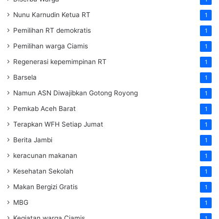
Nunu Karnudin Ketua RT
1
Pemilihan RT demokratis
1
Pemilihan warga Ciamis
1
Regenerasi kepemimpinan RT
1
Barsela
1
Namun ASN Diwajibkan Gotong Royong
1
Pemkab Aceh Barat
1
Terapkan WFH Setiap Jumat
1
Berita Jambi
1
keracunan makanan
1
Kesehatan Sekolah
1
Makan Bergizi Gratis
1
MBG
1
Kegiatan warga Ciamis
1