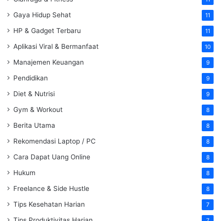
Gaya Hidup Sehat
11
HP & Gadget Terbaru
11
Aplikasi Viral & Bermanfaat
10
Manajemen Keuangan
9
Pendidikan
9
Diet & Nutrisi
9
Gym & Workout
8
Berita Utama
8
Rekomendasi Laptop / PC
8
Cara Dapat Uang Online
8
Hukum
8
Freelance & Side Hustle
8
Tips Kesehatan Harian
7
Tips Produktivitas Harian
7