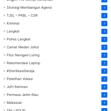
Strategi Membangun Agensi
1
TJSL – PKBL – CSR
1
Kriminal
1
Langkat
1
Polres Langkat
1
Camat Medan Johor
1
Fitur Navigasi Luring
1
Rekomendasi Laptop
1
#SterilisasiGereja
1
Pelatihan Vokasi
1
Jufri Rahman
1
Permasa Jatim Riau
1
Makassar
1
TNI / POLRI
1