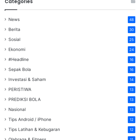
Categories
News
48
Berita
30
Sosial
25
Ekonomi
24
#Headline
16
Sepak Bola
16
Investasi & Saham
14
PERISTIWA
13
PREDIKSI BOLA
13
Nasional
13
Tips Android / iPhone
12
Tips Latihan & Kebugaran
12
Olahraga & Fitness
11