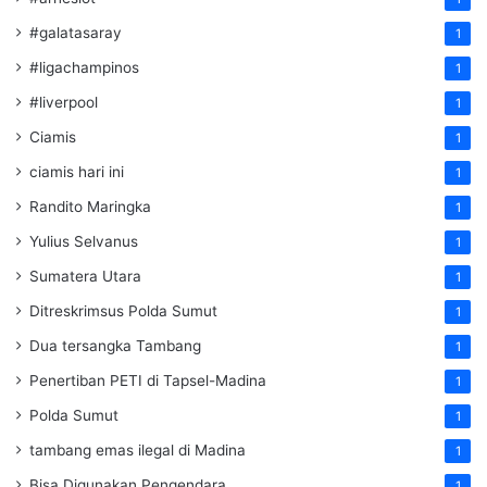
#galatasaray
1
#ligachampinos
1
#liverpool
1
Ciamis
1
ciamis hari ini
1
Randito Maringka
1
Yulius Selvanus
1
Sumatera Utara
1
Ditreskrimsus Polda Sumut
1
Dua tersangka Tambang
1
Penertiban PETI di Tapsel-Madina
1
Polda Sumut
1
tambang emas ilegal di Madina
1
Bisa Digunakan Pengendara
1