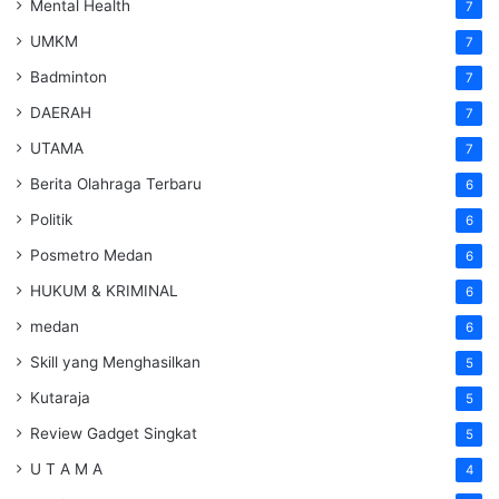
Mental Health
7
UMKM
7
Badminton
7
DAERAH
7
UTAMA
7
Berita Olahraga Terbaru
6
Politik
6
Posmetro Medan
6
HUKUM & KRIMINAL
6
medan
6
Skill yang Menghasilkan
5
Kutaraja
5
Review Gadget Singkat
5
U T A M A
4