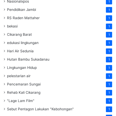
Nasionalxpos
1
Pendidikan Jambi
1
RS Raden Mattaher
1
bekasi
1
Cikarang Barat
1
edukasi lingkungan
1
Hari Air Sedunia
1
Hutan Bambu Sukadanau
1
Lingkungan Hidup
1
pelestarian air
1
Pencemaran Sungai
1
Rehab Kali Cikarang
1
"Lage Lam Film"
1
Sebut Pentagon Lakukan "Kebohongan"
1