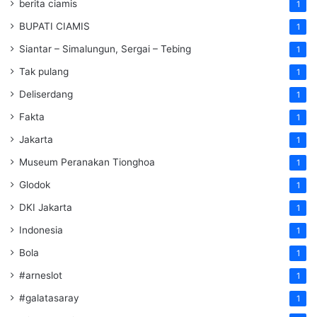
berita ciamis
1
BUPATI CIAMIS
1
Siantar – Simalungun, Sergai – Tebing
1
Tak pulang
1
Deliserdang
1
Fakta
1
Jakarta
1
Museum Peranakan Tionghoa
1
Glodok
1
DKI Jakarta
1
Indonesia
1
Bola
1
#arneslot
1
#galatasaray
1