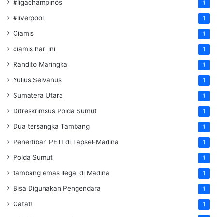
#ligachampinos
1
#liverpool
1
Ciamis
1
ciamis hari ini
1
Randito Maringka
1
Yulius Selvanus
1
Sumatera Utara
1
Ditreskrimsus Polda Sumut
1
Dua tersangka Tambang
1
Penertiban PETI di Tapsel-Madina
1
Polda Sumut
1
tambang emas ilegal di Madina
1
Bisa Digunakan Pengendara
1
Catat!
1