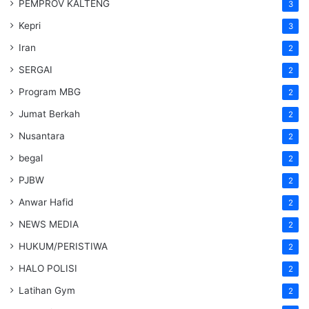
PEMPROV KALTENG
3
Kepri
3
Iran
2
SERGAI
2
Program MBG
2
Jumat Berkah
2
Nusantara
2
begal
2
PJBW
2
Anwar Hafid
2
NEWS MEDIA
2
HUKUM/PERISTIWA
2
HALO POLISI
2
Latihan Gym
2