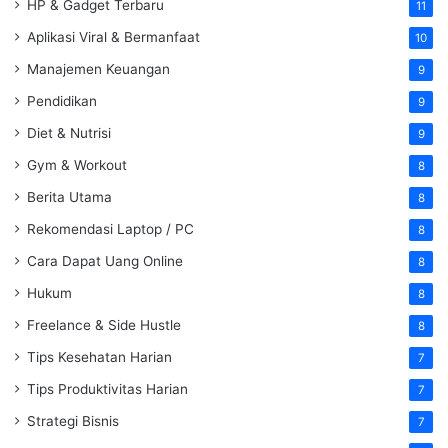
HP & Gadget Terbaru
11
Aplikasi Viral & Bermanfaat
10
Manajemen Keuangan
9
Pendidikan
9
Diet & Nutrisi
9
Gym & Workout
8
Berita Utama
8
Rekomendasi Laptop / PC
8
Cara Dapat Uang Online
8
Hukum
8
Freelance & Side Hustle
8
Tips Kesehatan Harian
7
Tips Produktivitas Harian
7
Strategi Bisnis
7