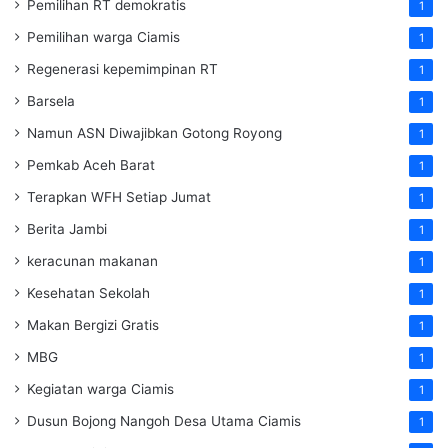
Pemilihan RT demokratis
1
Pemilihan warga Ciamis
1
Regenerasi kepemimpinan RT
1
Barsela
1
Namun ASN Diwajibkan Gotong Royong
1
Pemkab Aceh Barat
1
Terapkan WFH Setiap Jumat
1
Berita Jambi
1
keracunan makanan
1
Kesehatan Sekolah
1
Makan Bergizi Gratis
1
MBG
1
Kegiatan warga Ciamis
1
Dusun Bojong Nangoh Desa Utama Ciamis
1