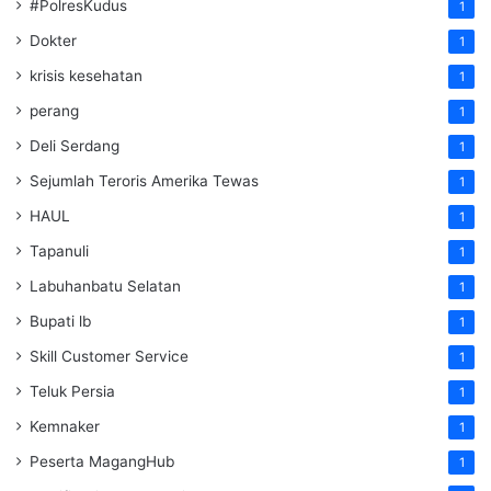
#PolresKudus
1
Dokter
1
krisis kesehatan
1
perang
1
Deli Serdang
1
Sejumlah Teroris Amerika Tewas
1
HAUL
1
Tapanuli
1
Labuhanbatu Selatan
1
Bupati lb
1
Skill Customer Service
1
Teluk Persia
1
Kemnaker
1
Peserta MagangHub
1