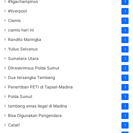
#ligachampinos
1
#liverpool
1
Ciamis
1
ciamis hari ini
1
Randito Maringka
1
Yulius Selvanus
1
Sumatera Utara
1
Ditreskrimsus Polda Sumut
1
Dua tersangka Tambang
1
Penertiban PETI di Tapsel-Madina
1
Polda Sumut
1
tambang emas ilegal di Madina
1
Bisa Digunakan Pengendara
1
Catat!
1