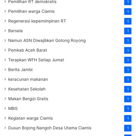
Pemilihan RT demokratis
1
Pemilihan warga Ciamis
1
Regenerasi kepemimpinan RT
1
Barsela
1
Namun ASN Diwajibkan Gotong Royong
1
Pemkab Aceh Barat
1
Terapkan WFH Setiap Jumat
1
Berita Jambi
1
keracunan makanan
1
Kesehatan Sekolah
1
Makan Bergizi Gratis
1
MBG
1
Kegiatan warga Ciamis
1
Dusun Bojong Nangoh Desa Utama Ciamis
1