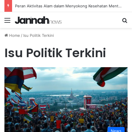
Peran Aktivitas Alam dalam Menyokong Kesehatan Mental dan Menenangkan Pikiran di Masa Sulit
Menu
Se
Home
/
Isu Politik Terkini
Isu Politik Terkini
News