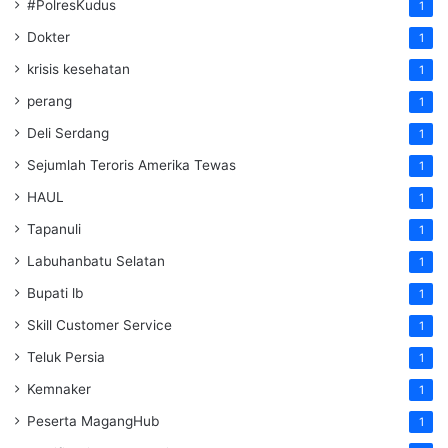
#PolresKudus
1
Dokter
1
krisis kesehatan
1
perang
1
Deli Serdang
1
Sejumlah Teroris Amerika Tewas
1
HAUL
1
Tapanuli
1
Labuhanbatu Selatan
1
Bupati lb
1
Skill Customer Service
1
Teluk Persia
1
Kemnaker
1
Peserta MagangHub
1