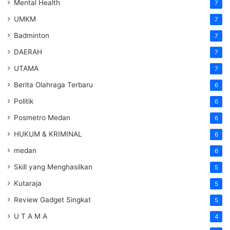
Mental Health
7
UMKM
7
Badminton
7
DAERAH
7
UTAMA
7
Berita Olahraga Terbaru
6
Politik
6
Posmetro Medan
6
HUKUM & KRIMINAL
6
medan
6
Skill yang Menghasilkan
5
Kutaraja
5
Review Gadget Singkat
5
U T A M A
4