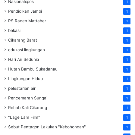
Nasionalxpos
1
Pendidikan Jambi
1
RS Raden Mattaher
1
bekasi
1
Cikarang Barat
1
edukasi lingkungan
1
Hari Air Sedunia
1
Hutan Bambu Sukadanau
1
Lingkungan Hidup
1
pelestarian air
1
Pencemaran Sungai
1
Rehab Kali Cikarang
1
"Lage Lam Film"
1
Sebut Pentagon Lakukan "Kebohongan"
1