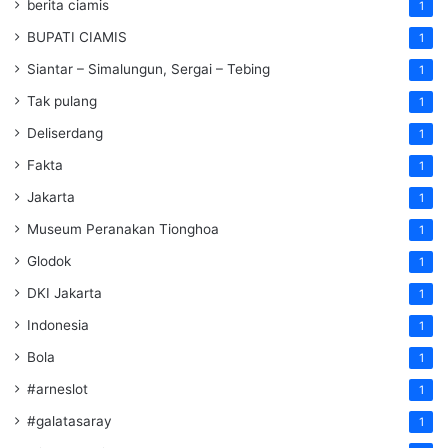
berita ciamis
1
BUPATI CIAMIS
1
Siantar – Simalungun, Sergai – Tebing
1
Tak pulang
1
Deliserdang
1
Fakta
1
Jakarta
1
Museum Peranakan Tionghoa
1
Glodok
1
DKI Jakarta
1
Indonesia
1
Bola
1
#arneslot
1
#galatasaray
1