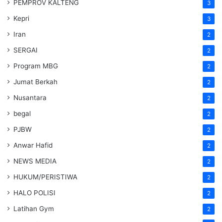
PEMPROV KALTENG
3
Kepri
3
Iran
2
SERGAI
2
Program MBG
2
Jumat Berkah
2
Nusantara
2
begal
2
PJBW
2
Anwar Hafid
2
NEWS MEDIA
2
HUKUM/PERISTIWA
2
HALO POLISI
2
Latihan Gym
2