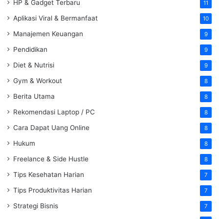
HP & Gadget Terbaru
11
Aplikasi Viral & Bermanfaat
10
Manajemen Keuangan
9
Pendidikan
9
Diet & Nutrisi
9
Gym & Workout
8
Berita Utama
8
Rekomendasi Laptop / PC
8
Cara Dapat Uang Online
8
Hukum
8
Freelance & Side Hustle
8
Tips Kesehatan Harian
7
Tips Produktivitas Harian
7
Strategi Bisnis
7