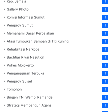
Kep. Jemaja
1
Gallery Photo
1
Komisi Informasi Sumut
1
Pemprov Sumut
1
Memahami Dasar Perpajakan
1
Atasi Tumpukan Sampah di Titi Kuning
1
Rehabilitasi Narkoba
1
Bachtiar Rivai Nasution
1
Polres Mojokerto
1
Pengangguran Terbuka
1
Pemprov Sulsel
1
Tomohon
1
Brigjen TNI Wempi Ramandei
1
Strategi Membangun Agensi
1