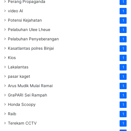
Perang Propaganda
1
video AI
1
Potensi Kejahatan
1
Pelabuhan Ulee Lheue
1
Pelabuhan Penyeberangan
1
Kasatlantas polres Binjai
1
Kios
1
Lakalantas
1
pasar kaget
1
Arus Mudik Mulai Ramai
1
GraPARI Sei Rampah
1
Honda Scoopy
1
Raib
1
Terekam CCTV
1