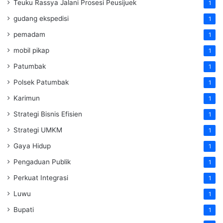
Teuku Rassya Jalani Prosesi Peusijuek
1
gudang ekspedisi
1
pemadam
1
mobil pikap
1
Patumbak
1
Polsek Patumbak
1
Karimun
1
Strategi Bisnis Efisien
1
Strategi UMKM
1
Gaya Hidup
1
Pengaduan Publik
1
Perkuat Integrasi
1
Luwu
1
Bupati
1