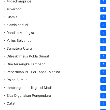
#ligachampinos
1
#liverpool
1
Ciamis
1
ciamis hari ini
1
Randito Maringka
1
Yulius Selvanus
1
Sumatera Utara
1
Ditreskrimsus Polda Sumut
1
Dua tersangka Tambang
1
Penertiban PETI di Tapsel-Madina
1
Polda Sumut
1
tambang emas ilegal di Madina
1
Bisa Digunakan Pengendara
1
Catat!
1