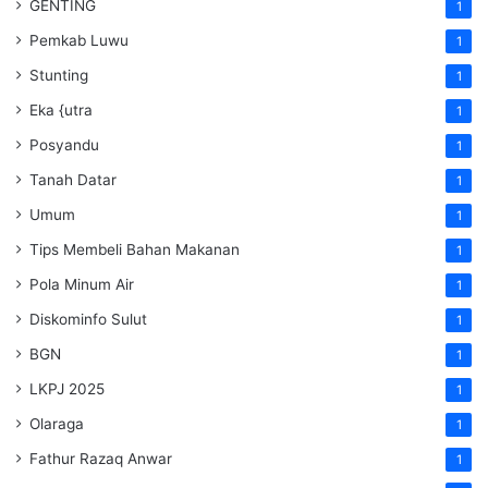
GENTING
1
Pemkab Luwu
1
Stunting
1
Eka {utra
1
Posyandu
1
Tanah Datar
1
Umum
1
Tips Membeli Bahan Makanan
1
Pola Minum Air
1
Diskominfo Sulut
1
BGN
1
LKPJ 2025
1
Olaraga
1
Fathur Razaq Anwar
1