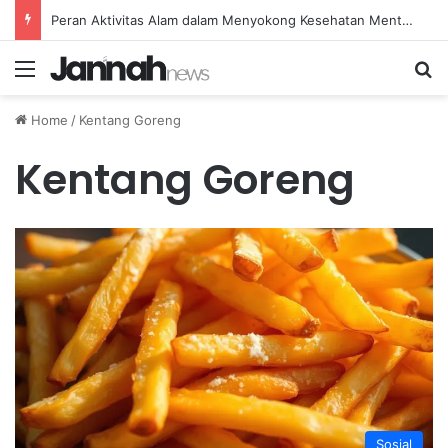
Peran Aktivitas Alam dalam Menyokong Kesehatan Mental dan Menenangkan Pikiran di Masa Sulit
Menu
Se
Home
/
Kentang Goreng
Kentang Goreng
Sosial