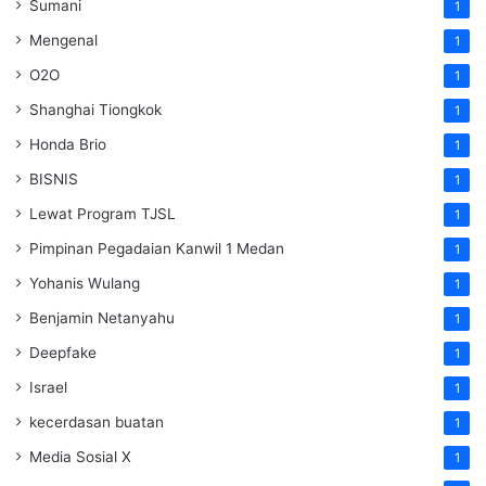
Sumani
1
Mengenal
1
O2O
1
Shanghai Tiongkok
1
Honda Brio
1
BISNIS
1
Lewat Program TJSL
1
Pimpinan Pegadaian Kanwil 1 Medan
1
Yohanis Wulang
1
Benjamin Netanyahu
1
Deepfake
1
Israel
1
kecerdasan buatan
1
Media Sosial X
1