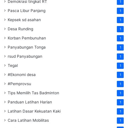
Demokrasi tingkat RT
1
Pasca Libur Panjang
1
Kepsek sd asahan
1
Desa Runding
1
Korban Pembunuhan
1
Panyabungan Tonga
1
rsud Panyabungan
1
Tegal
1
#Ekonomi desa
1
#Pemprovsu
1
Tips Memilih Tas Badminton
1
Panduan Latihan Harian
1
Latihan Dasar Kekuatan Kaki
1
Cara Latihan Mobilitas
1