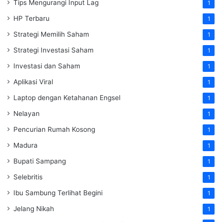
Tips Mengurangi Input Lag
1
HP Terbaru
1
Strategi Memilih Saham
1
Strategi Investasi Saham
1
Investasi dan Saham
1
Aplikasi Viral
1
Laptop dengan Ketahanan Engsel
1
Nelayan
1
Pencurian Rumah Kosong
1
Madura
1
Bupati Sampang
1
Selebritis
1
Ibu Sambung Terlihat Begini
1
Jelang Nikah
1