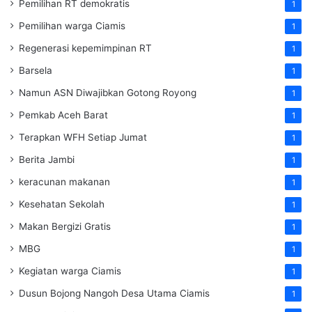
Pemilihan RT demokratis
1
Pemilihan warga Ciamis
1
Regenerasi kepemimpinan RT
1
Barsela
1
Namun ASN Diwajibkan Gotong Royong
1
Pemkab Aceh Barat
1
Terapkan WFH Setiap Jumat
1
Berita Jambi
1
keracunan makanan
1
Kesehatan Sekolah
1
Makan Bergizi Gratis
1
MBG
1
Kegiatan warga Ciamis
1
Dusun Bojong Nangoh Desa Utama Ciamis
1