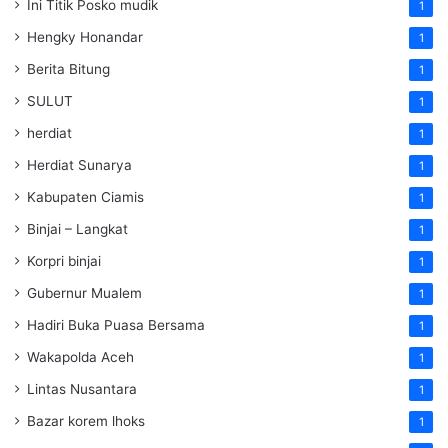
Ini Titik Posko mudik
1
Hengky Honandar
1
Berita Bitung
1
SULUT
1
herdiat
1
Herdiat Sunarya
1
Kabupaten Ciamis
1
Binjai – Langkat
1
Korpri binjai
1
Gubernur Mualem
1
Hadiri Buka Puasa Bersama
1
Wakapolda Aceh
1
Lintas Nusantara
1
Bazar korem lhoks
1