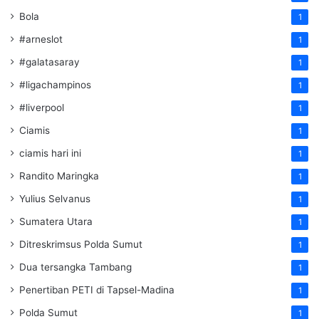
Bola
1
#arneslot
1
#galatasaray
1
#ligachampinos
1
#liverpool
1
Ciamis
1
ciamis hari ini
1
Randito Maringka
1
Yulius Selvanus
1
Sumatera Utara
1
Ditreskrimsus Polda Sumut
1
Dua tersangka Tambang
1
Penertiban PETI di Tapsel-Madina
1
Polda Sumut
1