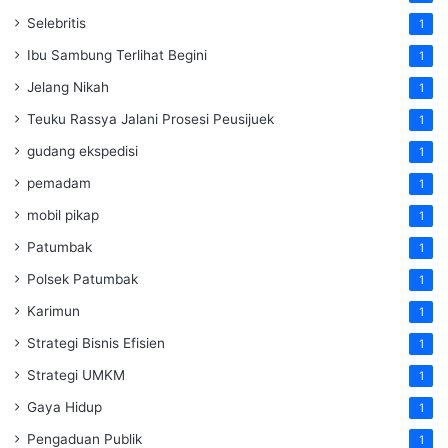
Selebritis
1
Ibu Sambung Terlihat Begini
1
Jelang Nikah
1
Teuku Rassya Jalani Prosesi Peusijuek
1
gudang ekspedisi
1
pemadam
1
mobil pikap
1
Patumbak
1
Polsek Patumbak
1
Karimun
1
Strategi Bisnis Efisien
1
Strategi UMKM
1
Gaya Hidup
1
Pengaduan Publik
1