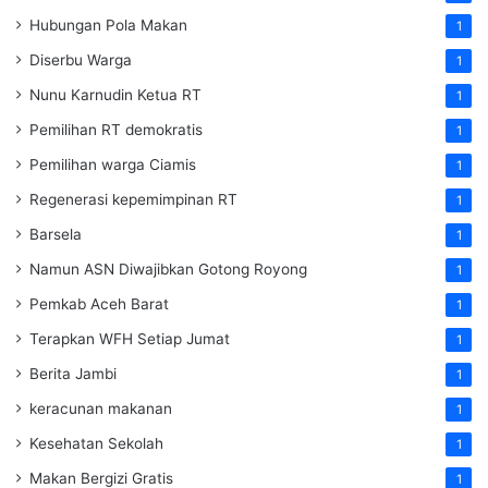
Hubungan Pola Makan
1
Diserbu Warga
1
Nunu Karnudin Ketua RT
1
Pemilihan RT demokratis
1
Pemilihan warga Ciamis
1
Regenerasi kepemimpinan RT
1
Barsela
1
Namun ASN Diwajibkan Gotong Royong
1
Pemkab Aceh Barat
1
Terapkan WFH Setiap Jumat
1
Berita Jambi
1
keracunan makanan
1
Kesehatan Sekolah
1
Makan Bergizi Gratis
1