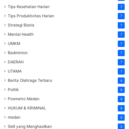
Tips Kesehatan Harian
7
Tips Produktivitas Harian
7
Strategi Bisnis
7
Mental Health
7
UMKM
7
Badminton
7
DAERAH
7
UTAMA
7
Berita Olahraga Terbaru
6
Politik
6
Posmetro Medan
6
HUKUM & KRIMINAL
6
medan
6
Skill yang Menghasilkan
5