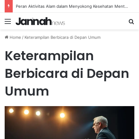
Peran Aktivitas Alam dalam Menyokong Kesehatan Mental dan Menenangkan Pikiran di Masa Sulit
Menu
Se
Home
/
Keterampilan Berbicara di Depan Umum
Keterampilan
Berbicara di Depan
Umum