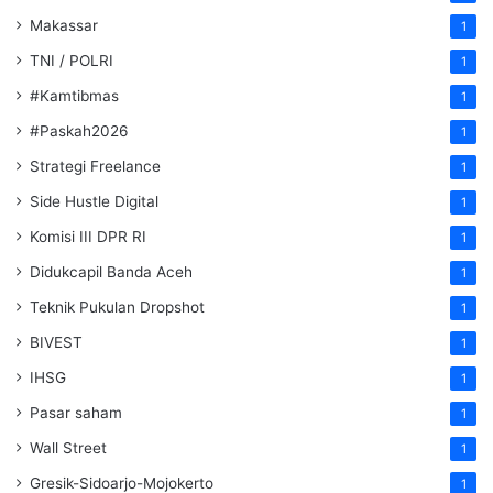
Makassar
1
TNI / POLRI
1
#Kamtibmas
1
#Paskah2026
1
Strategi Freelance
1
Side Hustle Digital
1
Komisi III DPR RI
1
Didukcapil Banda Aceh
1
Teknik Pukulan Dropshot
1
BIVEST
1
IHSG
1
Pasar saham
1
Wall Street
1
Gresik-Sidoarjo-Mojokerto
1