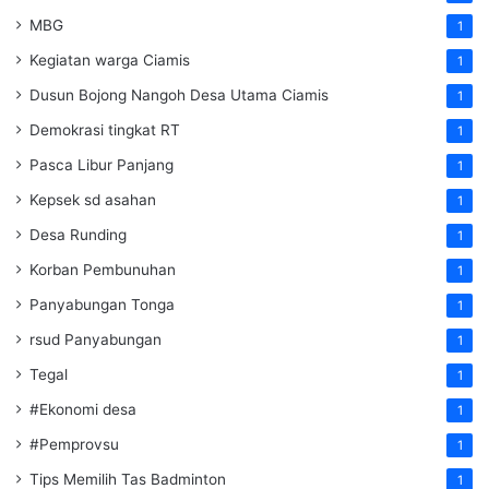
MBG
1
Kegiatan warga Ciamis
1
Dusun Bojong Nangoh Desa Utama Ciamis
1
Demokrasi tingkat RT
1
Pasca Libur Panjang
1
Kepsek sd asahan
1
Desa Runding
1
Korban Pembunuhan
1
Panyabungan Tonga
1
rsud Panyabungan
1
Tegal
1
#Ekonomi desa
1
#Pemprovsu
1
Tips Memilih Tas Badminton
1