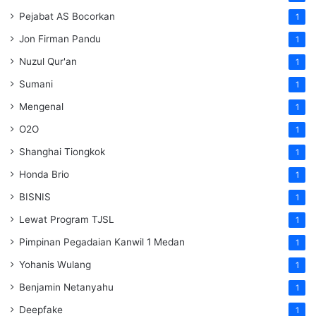
Pejabat AS Bocorkan
1
Jon Firman Pandu
1
Nuzul Qur'an
1
Sumani
1
Mengenal
1
O2O
1
Shanghai Tiongkok
1
Honda Brio
1
BISNIS
1
Lewat Program TJSL
1
Pimpinan Pegadaian Kanwil 1 Medan
1
Yohanis Wulang
1
Benjamin Netanyahu
1
Deepfake
1