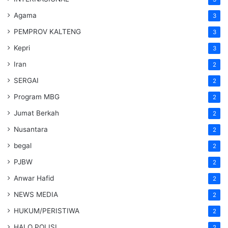
Agama
3
PEMPROV KALTENG
3
Kepri
3
Iran
2
SERGAI
2
Program MBG
2
Jumat Berkah
2
Nusantara
2
begal
2
PJBW
2
Anwar Hafid
2
NEWS MEDIA
2
HUKUM/PERISTIWA
2
HALO POLISI
2