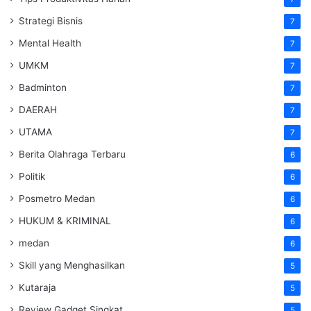
Strategi Bisnis
7
Mental Health
7
UMKM
7
Badminton
7
DAERAH
7
UTAMA
7
Berita Olahraga Terbaru
6
Politik
6
Posmetro Medan
6
HUKUM & KRIMINAL
6
medan
6
Skill yang Menghasilkan
5
Kutaraja
5
Review Gadget Singkat
5