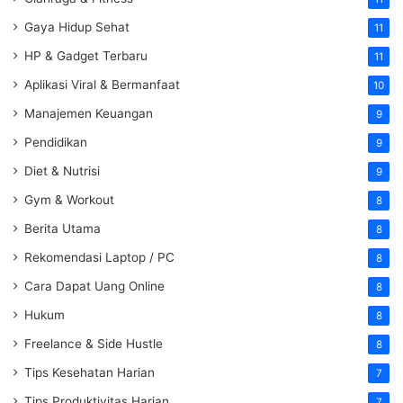
Gaya Hidup Sehat
11
HP & Gadget Terbaru
11
Aplikasi Viral & Bermanfaat
10
Manajemen Keuangan
9
Pendidikan
9
Diet & Nutrisi
9
Gym & Workout
8
Berita Utama
8
Rekomendasi Laptop / PC
8
Cara Dapat Uang Online
8
Hukum
8
Freelance & Side Hustle
8
Tips Kesehatan Harian
7
Tips Produktivitas Harian
7