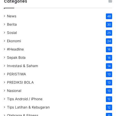
Categories
News
48
Berita
30
Sosial
25
Ekonomi
24
#Headline
16
Sepak Bola
16
Investasi & Saham
14
PERISTIWA
13
PREDIKSI BOLA
13
Nasional
13
Tips Android / iPhone
12
Tips Latihan & Kebugaran
12
Olahraga & Fitness
11