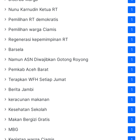
Nunu Karnudin Ketua RT
1
Pemilihan RT demokratis
1
Pemilihan warga Ciamis
1
Regenerasi kepemimpinan RT
1
Barsela
1
Namun ASN Diwajibkan Gotong Royong
1
Pemkab Aceh Barat
1
Terapkan WFH Setiap Jumat
1
Berita Jambi
1
keracunan makanan
1
Kesehatan Sekolah
1
Makan Bergizi Gratis
1
MBG
1
Kegiatan warga Ciamis
1