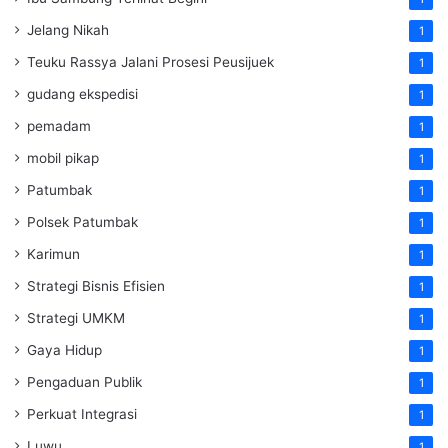
Jelang Nikah
1
Teuku Rassya Jalani Prosesi Peusijuek
1
gudang ekspedisi
1
pemadam
1
mobil pikap
1
Patumbak
1
Polsek Patumbak
1
Karimun
1
Strategi Bisnis Efisien
1
Strategi UMKM
1
Gaya Hidup
1
Pengaduan Publik
1
Perkuat Integrasi
1
Luwu
1