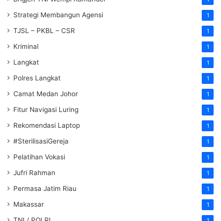
Strategi Membangun Agensi
1
TJSL – PKBL – CSR
1
Kriminal
1
Langkat
1
Polres Langkat
1
Camat Medan Johor
1
Fitur Navigasi Luring
1
Rekomendasi Laptop
1
#SterilisasiGereja
1
Pelatihan Vokasi
1
Jufri Rahman
1
Permasa Jatim Riau
1
Makassar
1
TNI / POLRI
1