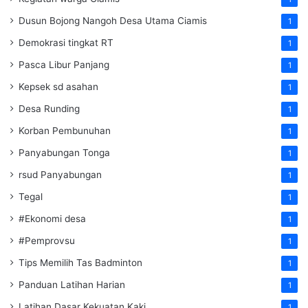
Dusun Bojong Nangoh Desa Utama Ciamis
1
Demokrasi tingkat RT
1
Pasca Libur Panjang
1
Kepsek sd asahan
1
Desa Runding
1
Korban Pembunuhan
1
Panyabungan Tonga
1
rsud Panyabungan
1
Tegal
1
#Ekonomi desa
1
#Pemprovsu
1
Tips Memilih Tas Badminton
1
Panduan Latihan Harian
1
Latihan Dasar Kekuatan Kaki
1