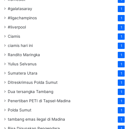
#galatasaray
1
#ligachampinos
1
#liverpool
1
Ciamis
1
ciamis hari ini
1
Randito Maringka
1
Yulius Selvanus
1
Sumatera Utara
1
Ditreskrimsus Polda Sumut
1
Dua tersangka Tambang
1
Penertiban PETI di Tapsel-Madina
1
Polda Sumut
1
tambang emas ilegal di Madina
1
Bisa Digunakan Pengendara
1