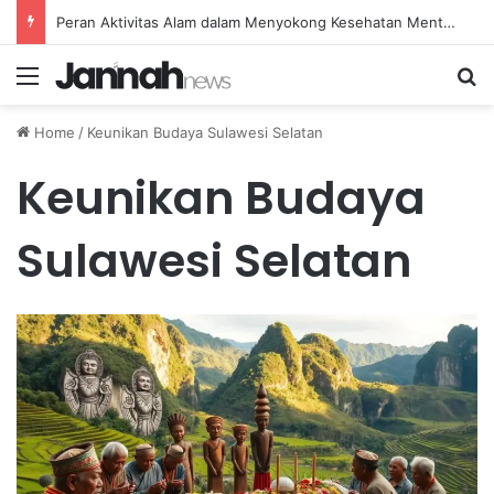
Peran Aktivitas Alam dalam Menyokong Kesehatan Mental dan Menenangkan Pikiran di Masa Sulit
Menu
Se
Home
/
Keunikan Budaya Sulawesi Selatan
Keunikan Budaya
Sulawesi Selatan