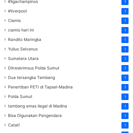
#ligachampinos
1
#liverpool
1
Ciamis
1
ciamis hari ini
1
Randito Maringka
1
Yulius Selvanus
1
Sumatera Utara
1
Ditreskrimsus Polda Sumut
1
Dua tersangka Tambang
1
Penertiban PETI di Tapsel-Madina
1
Polda Sumut
1
tambang emas ilegal di Madina
1
Bisa Digunakan Pengendara
1
Catat!
1