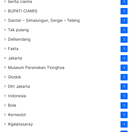
berita ciamis
1
BUPATI CIAMIS
1
Siantar – Simalungun, Sergai – Tebing
1
Tak pulang
1
Deliserdang
1
Fakta
1
Jakarta
1
Museum Peranakan Tionghoa
1
Glodok
1
DKI Jakarta
1
Indonesia
1
Bola
1
#arneslot
1
#galatasaray
1