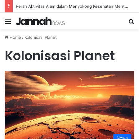
Peran Aktivitas Alam dalam Menyokong Kesehatan Mental dan Menenangkan Pikiran di Masa Sulit
Menu
Se
Home
/
Kolonisasi Planet
Kolonisasi Planet
News