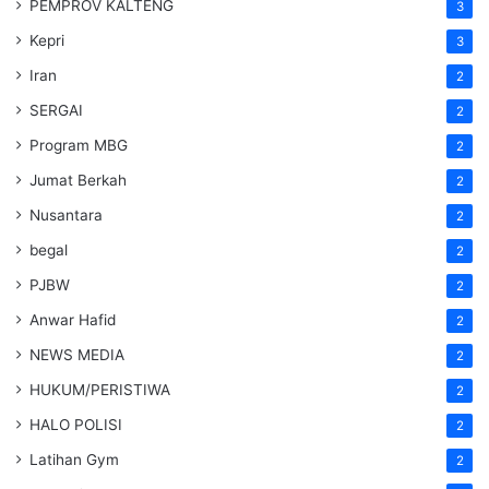
PEMPROV KALTENG
3
Kepri
3
Iran
2
SERGAI
2
Program MBG
2
Jumat Berkah
2
Nusantara
2
begal
2
PJBW
2
Anwar Hafid
2
NEWS MEDIA
2
HUKUM/PERISTIWA
2
HALO POLISI
2
Latihan Gym
2