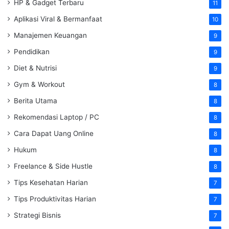
HP & Gadget Terbaru
11
Aplikasi Viral & Bermanfaat
10
Manajemen Keuangan
9
Pendidikan
9
Diet & Nutrisi
9
Gym & Workout
8
Berita Utama
8
Rekomendasi Laptop / PC
8
Cara Dapat Uang Online
8
Hukum
8
Freelance & Side Hustle
8
Tips Kesehatan Harian
7
Tips Produktivitas Harian
7
Strategi Bisnis
7