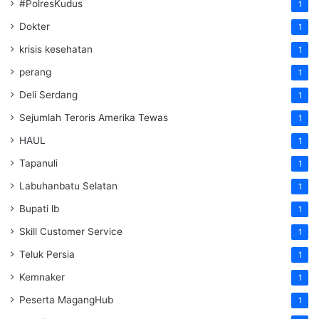
#PolresKudus
1
Dokter
1
krisis kesehatan
1
perang
1
Deli Serdang
1
Sejumlah Teroris Amerika Tewas
1
HAUL
1
Tapanuli
1
Labuhanbatu Selatan
1
Bupati lb
1
Skill Customer Service
1
Teluk Persia
1
Kemnaker
1
Peserta MagangHub
1