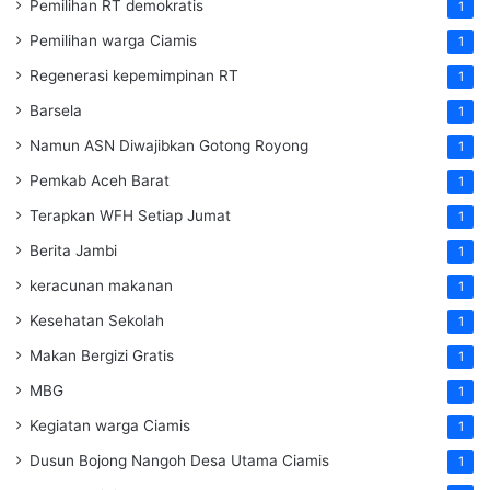
Pemilihan RT demokratis
1
Pemilihan warga Ciamis
1
Regenerasi kepemimpinan RT
1
Barsela
1
Namun ASN Diwajibkan Gotong Royong
1
Pemkab Aceh Barat
1
Terapkan WFH Setiap Jumat
1
Berita Jambi
1
keracunan makanan
1
Kesehatan Sekolah
1
Makan Bergizi Gratis
1
MBG
1
Kegiatan warga Ciamis
1
Dusun Bojong Nangoh Desa Utama Ciamis
1