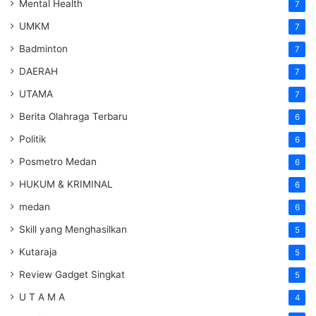
Mental Health
7
UMKM
7
Badminton
7
DAERAH
7
UTAMA
7
Berita Olahraga Terbaru
6
Politik
6
Posmetro Medan
6
HUKUM & KRIMINAL
6
medan
6
Skill yang Menghasilkan
5
Kutaraja
5
Review Gadget Singkat
5
U T A M A
4