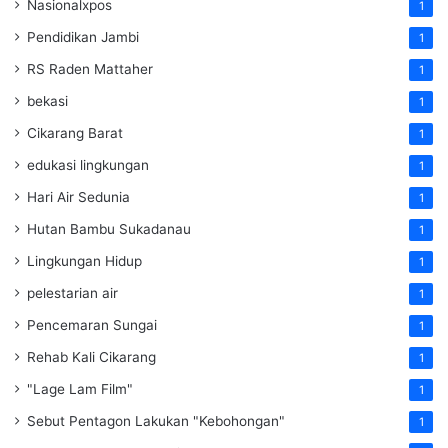
Nasionalxpos
1
Pendidikan Jambi
1
RS Raden Mattaher
1
bekasi
1
Cikarang Barat
1
edukasi lingkungan
1
Hari Air Sedunia
1
Hutan Bambu Sukadanau
1
Lingkungan Hidup
1
pelestarian air
1
Pencemaran Sungai
1
Rehab Kali Cikarang
1
"Lage Lam Film"
1
Sebut Pentagon Lakukan "Kebohongan"
1