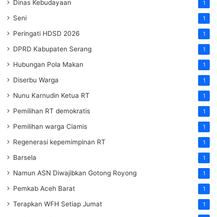
Dinas Kebudayaan
1
Seni
1
Peringati HDSD 2026
1
DPRD Kabupaten Serang
1
Hubungan Pola Makan
1
Diserbu Warga
1
Nunu Karnudin Ketua RT
1
Pemilihan RT demokratis
1
Pemilihan warga Ciamis
1
Regenerasi kepemimpinan RT
1
Barsela
1
Namun ASN Diwajibkan Gotong Royong
1
Pemkab Aceh Barat
1
Terapkan WFH Setiap Jumat
1