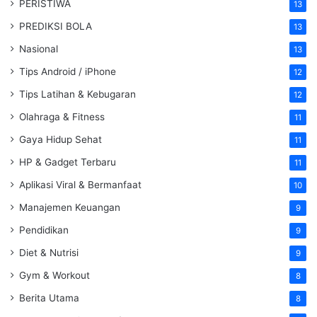
PERISTIWA
13
PREDIKSI BOLA
13
Nasional
13
Tips Android / iPhone
12
Tips Latihan & Kebugaran
12
Olahraga & Fitness
11
Gaya Hidup Sehat
11
HP & Gadget Terbaru
11
Aplikasi Viral & Bermanfaat
10
Manajemen Keuangan
9
Pendidikan
9
Diet & Nutrisi
9
Gym & Workout
8
Berita Utama
8