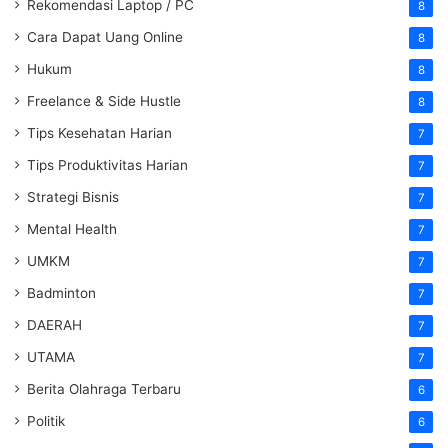
Rekomendasi Laptop / PC
8
Cara Dapat Uang Online
8
Hukum
8
Freelance & Side Hustle
8
Tips Kesehatan Harian
7
Tips Produktivitas Harian
7
Strategi Bisnis
7
Mental Health
7
UMKM
7
Badminton
7
DAERAH
7
UTAMA
7
Berita Olahraga Terbaru
6
Politik
6