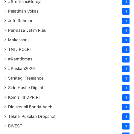
#SterilisasiGereja
1
Pelatihan Vokasi
1
Jufri Rahman
1
Permasa Jatim Riau
1
Makassar
1
TNI / POLRI
1
#Kamtibmas
1
#Paskah2026
1
Strategi Freelance
1
Side Hustle Digital
1
Komisi III DPR RI
1
Didukcapil Banda Aceh
1
Teknik Pukulan Dropshot
1
BIVEST
1