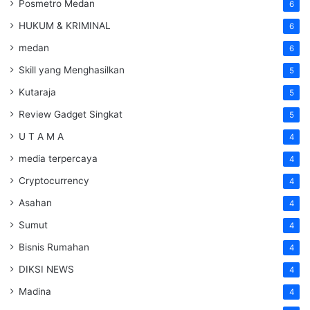
Posmetro Medan
6
HUKUM & KRIMINAL
6
medan
6
Skill yang Menghasilkan
5
Kutaraja
5
Review Gadget Singkat
5
U T A M A
4
media terpercaya
4
Cryptocurrency
4
Asahan
4
Sumut
4
Bisnis Rumahan
4
DIKSI NEWS
4
Madina
4