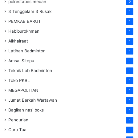
polrestabes medan
2
3 Tenggelam 3 Rusak
1
PEMKAB BARUT
1
Habiburokhman
1
Alkhairaat
1
Latihan Badminton
1
Amsal Sitepu
1
Teknik Lob Badminton
1
Toko PKBL
1
MEGAPOLITAN
1
Jumat Berkah Wartawan
1
Bagikan nasi boks
1
Pencurian
1
Guru Tua
1