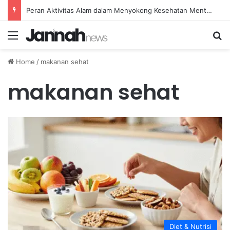
Peran Aktivitas Alam dalam Menyokong Kesehatan Mental dan Menenangkan Pikiran di Masa Sulit
Menu
Se
Home
/
makanan sehat
makanan sehat
Diet & Nutrisi