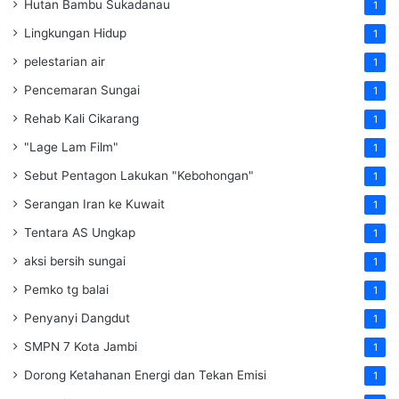
Hutan Bambu Sukadanau
1
Lingkungan Hidup
1
pelestarian air
1
Pencemaran Sungai
1
Rehab Kali Cikarang
1
"Lage Lam Film"
1
Sebut Pentagon Lakukan "Kebohongan"
1
Serangan Iran ke Kuwait
1
Tentara AS Ungkap
1
aksi bersih sungai
1
Pemko tg balai
1
Penyanyi Dangdut
1
SMPN 7 Kota Jambi
1
Dorong Ketahanan Energi dan Tekan Emisi
1