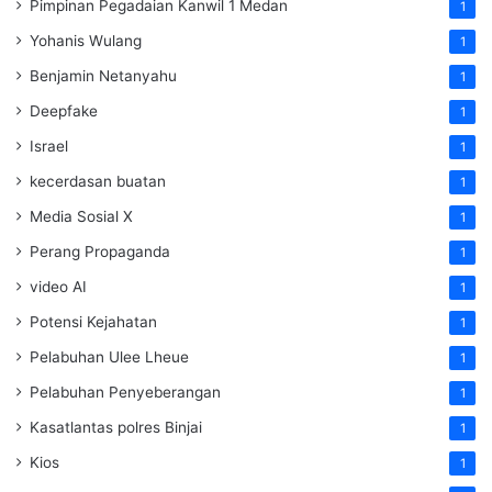
Pimpinan Pegadaian Kanwil 1 Medan
1
Yohanis Wulang
1
Benjamin Netanyahu
1
Deepfake
1
Israel
1
kecerdasan buatan
1
Media Sosial X
1
Perang Propaganda
1
video AI
1
Potensi Kejahatan
1
Pelabuhan Ulee Lheue
1
Pelabuhan Penyeberangan
1
Kasatlantas polres Binjai
1
Kios
1