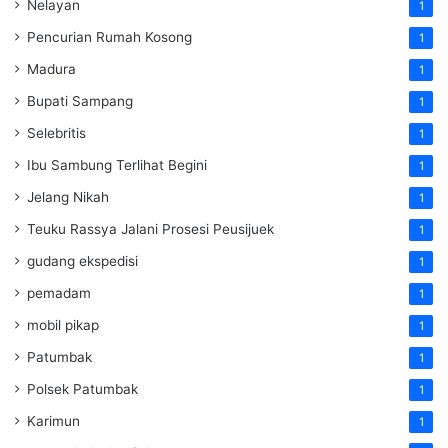
Nelayan
1
Pencurian Rumah Kosong
1
Madura
1
Bupati Sampang
1
Selebritis
1
Ibu Sambung Terlihat Begini
1
Jelang Nikah
1
Teuku Rassya Jalani Prosesi Peusijuek
1
gudang ekspedisi
1
pemadam
1
mobil pikap
1
Patumbak
1
Polsek Patumbak
1
Karimun
1