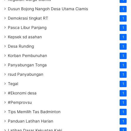
Dusun Bojong Nangoh Desa Utama Ciamis
1
Demokrasi tingkat RT
1
Pasca Libur Panjang
1
Kepsek sd asahan
1
Desa Runding
1
Korban Pembunuhan
1
Panyabungan Tonga
1
rsud Panyabungan
1
Tegal
1
#Ekonomi desa
1
#Pemprovsu
1
Tips Memilih Tas Badminton
1
Panduan Latihan Harian
1
Latihan Dasar Kekuatan Kaki
1