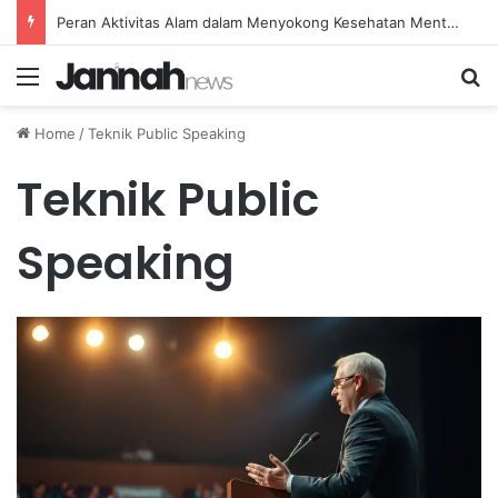
Peran Aktivitas Alam dalam Menyokong Kesehatan Mental dan Menenangkan Pikiran di Masa Sulit
Menu
Se
Home
/
Teknik Public Speaking
Teknik Public
Speaking