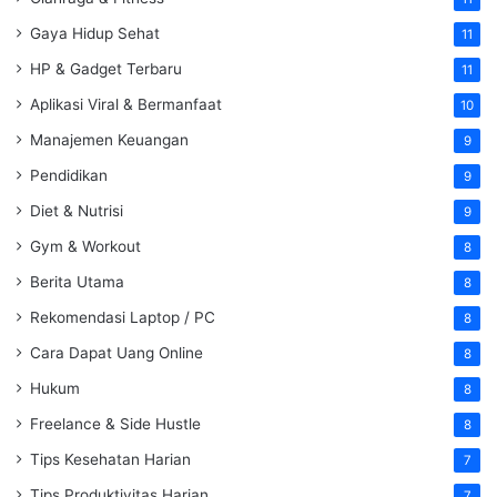
Gaya Hidup Sehat
11
HP & Gadget Terbaru
11
Aplikasi Viral & Bermanfaat
10
Manajemen Keuangan
9
Pendidikan
9
Diet & Nutrisi
9
Gym & Workout
8
Berita Utama
8
Rekomendasi Laptop / PC
8
Cara Dapat Uang Online
8
Hukum
8
Freelance & Side Hustle
8
Tips Kesehatan Harian
7
Tips Produktivitas Harian
7