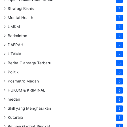
Strategi Bisnis
7
Mental Health
7
UMKM
7
Badminton
7
DAERAH
7
UTAMA
7
Berita Olahraga Terbaru
6
Politik
6
Posmetro Medan
6
HUKUM & KRIMINAL
6
medan
6
Skill yang Menghasilkan
5
Kutaraja
5
Review Gadget Singkat
5