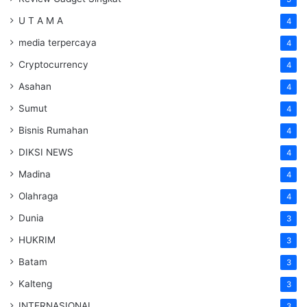
U T A M A
4
media terpercaya
4
Cryptocurrency
4
Asahan
4
Sumut
4
Bisnis Rumahan
4
DIKSI NEWS
4
Madina
4
Olahraga
4
Dunia
3
HUKRIM
3
Batam
3
Kalteng
3
INTERNASIONAL
3