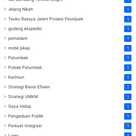
Jelang Nikah
1
Teuku Rassya Jalani Prosesi Peusijuek
1
gudang ekspedisi
1
pemadam
1
mobil pikap
1
Patumbak
1
Polsek Patumbak
1
Karimun
1
Strategi Bisnis Efisien
1
Strategi UMKM
1
Gaya Hidup
1
Pengaduan Publik
1
Perkuat Integrasi
1
Luwu
1