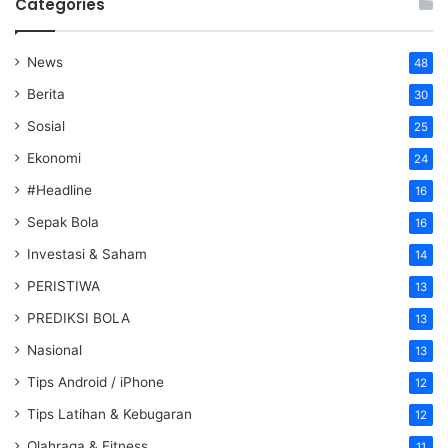
Categories
News
48
Berita
30
Sosial
25
Ekonomi
24
#Headline
16
Sepak Bola
16
Investasi & Saham
14
PERISTIWA
13
PREDIKSI BOLA
13
Nasional
13
Tips Android / iPhone
12
Tips Latihan & Kebugaran
12
Olahraga & Fitness
11