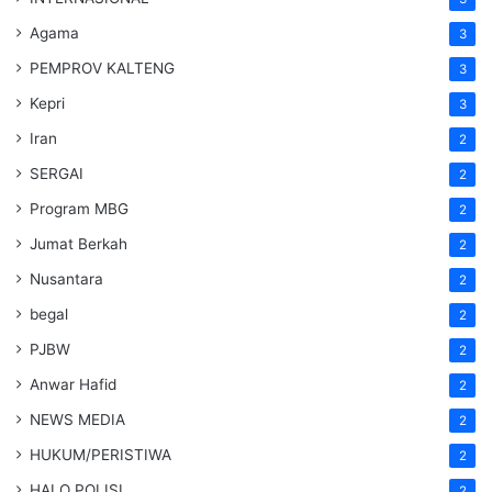
Agama
3
PEMPROV KALTENG
3
Kepri
3
Iran
2
SERGAI
2
Program MBG
2
Jumat Berkah
2
Nusantara
2
begal
2
PJBW
2
Anwar Hafid
2
NEWS MEDIA
2
HUKUM/PERISTIWA
2
HALO POLISI
2