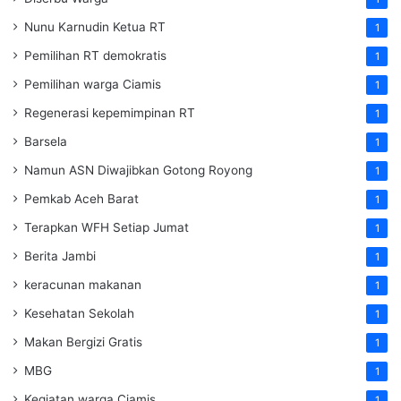
Nunu Karnudin Ketua RT
1
Pemilihan RT demokratis
1
Pemilihan warga Ciamis
1
Regenerasi kepemimpinan RT
1
Barsela
1
Namun ASN Diwajibkan Gotong Royong
1
Pemkab Aceh Barat
1
Terapkan WFH Setiap Jumat
1
Berita Jambi
1
keracunan makanan
1
Kesehatan Sekolah
1
Makan Bergizi Gratis
1
MBG
1
Kegiatan warga Ciamis
1