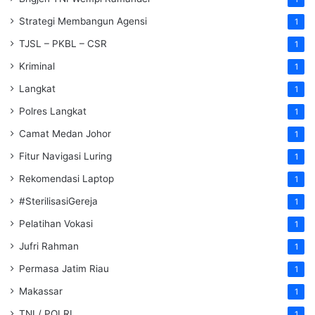
Strategi Membangun Agensi
1
TJSL – PKBL – CSR
1
Kriminal
1
Langkat
1
Polres Langkat
1
Camat Medan Johor
1
Fitur Navigasi Luring
1
Rekomendasi Laptop
1
#SterilisasiGereja
1
Pelatihan Vokasi
1
Jufri Rahman
1
Permasa Jatim Riau
1
Makassar
1
TNI / POLRI
1