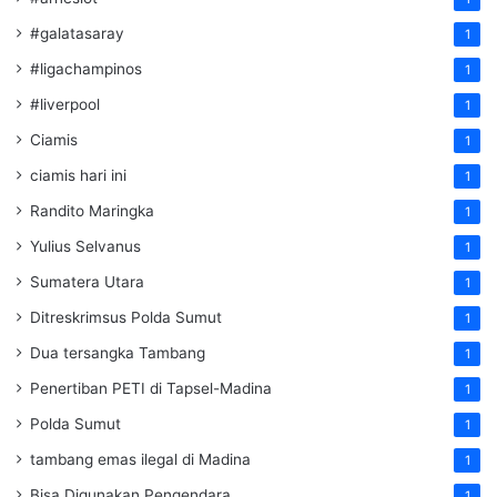
#galatasaray
1
#ligachampinos
1
#liverpool
1
Ciamis
1
ciamis hari ini
1
Randito Maringka
1
Yulius Selvanus
1
Sumatera Utara
1
Ditreskrimsus Polda Sumut
1
Dua tersangka Tambang
1
Penertiban PETI di Tapsel-Madina
1
Polda Sumut
1
tambang emas ilegal di Madina
1
Bisa Digunakan Pengendara
1