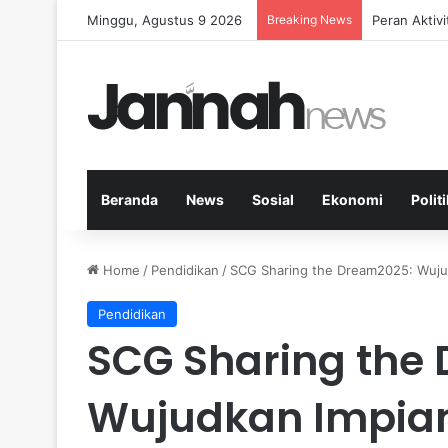
Minggu, Agustus 9 2026
Breaking News
Peran Aktiv
Beranda
News
Sosial
Ekonomi
Politi
Home
/
Pendidikan
/
SCG Sharing the Dream2025: Wuj
Pendidikan
SCG Sharing the
Wujudkan Impi