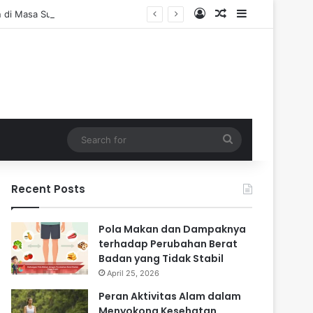
Log In
Random Article
Sidebar
di Masa Sulit
Search
for
Recent Posts
Pola Makan dan Dampaknya
terhadap Perubahan Berat
Badan yang Tidak Stabil
April 25, 2026
Peran Aktivitas Alam dalam
Menyokong Kesehatan