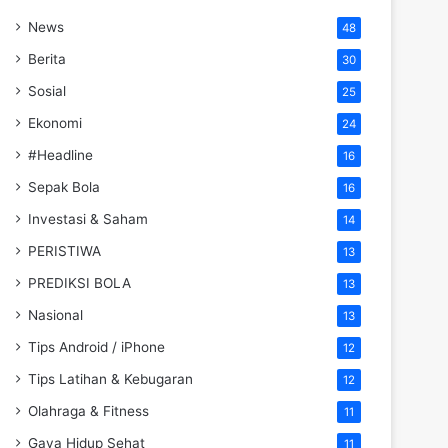
News
48
Berita
30
Sosial
25
Ekonomi
24
#Headline
16
Sepak Bola
16
Investasi & Saham
14
PERISTIWA
13
PREDIKSI BOLA
13
Nasional
13
Tips Android / iPhone
12
Tips Latihan & Kebugaran
12
Olahraga & Fitness
11
Gaya Hidup Sehat
11