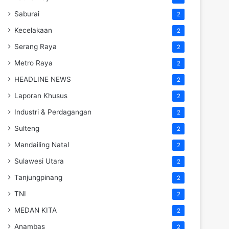
Saburai
2
Kecelakaan
2
Serang Raya
2
Metro Raya
2
HEADLINE NEWS
2
Laporan Khusus
2
Industri & Perdagangan
2
Sulteng
2
Mandailing Natal
2
Sulawesi Utara
2
Tanjungpinang
2
TNI
2
MEDAN KITA
2
Anambas
2