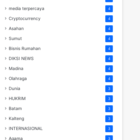
media terpercaya
4
Cryptocurrency
4
Asahan
4
Sumut
4
Bisnis Rumahan
4
DIKSI NEWS
4
Madina
4
Olahraga
4
Dunia
3
HUKRIM
3
Batam
3
Kalteng
3
INTERNASIONAL
3
Agama
3