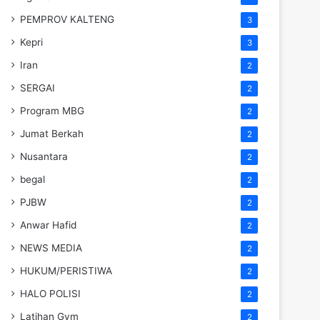
PEMPROV KALTENG
3
Kepri
3
Iran
2
SERGAI
2
Program MBG
2
Jumat Berkah
2
Nusantara
2
begal
2
PJBW
2
Anwar Hafid
2
NEWS MEDIA
2
HUKUM/PERISTIWA
2
HALO POLISI
2
Latihan Gym
2