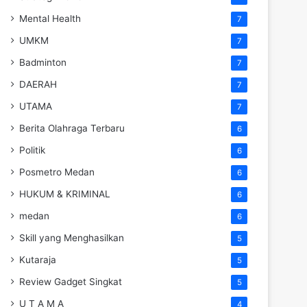
Mental Health
7
UMKM
7
Badminton
7
DAERAH
7
UTAMA
7
Berita Olahraga Terbaru
6
Politik
6
Posmetro Medan
6
HUKUM & KRIMINAL
6
medan
6
Skill yang Menghasilkan
5
Kutaraja
5
Review Gadget Singkat
5
U T A M A
4