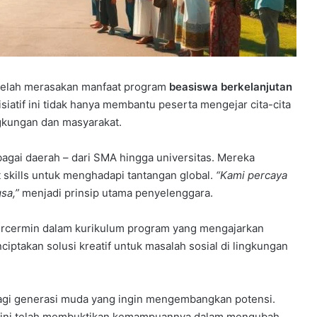
a telah merasakan manfaat program
beasiswa berkelanjutan
atif ini tidak hanya membantu peserta mengejar cita-cita
ngkungan dan masyarakat.
bagai daerah – dari SMA hingga universitas. Mereka
 skills untuk menghadapi tantangan global.
“Kami percaya
sa,”
menjadi prinsip utama penyelenggara.
rcermin dalam kurikulum program yang mengajarkan
iptakan solusi kreatif untuk masalah sosial di lingkungan
agi generasi muda yang ingin mengembangkan potensi.
m ini telah membuktikan kemampuannya dalam mengubah