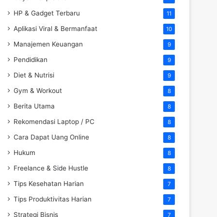
HP & Gadget Terbaru
11
Aplikasi Viral & Bermanfaat
10
Manajemen Keuangan
9
Pendidikan
9
Diet & Nutrisi
9
Gym & Workout
8
Berita Utama
8
Rekomendasi Laptop / PC
8
Cara Dapat Uang Online
8
Hukum
8
Freelance & Side Hustle
8
Tips Kesehatan Harian
7
Tips Produktivitas Harian
7
Strategi Bisnis
7