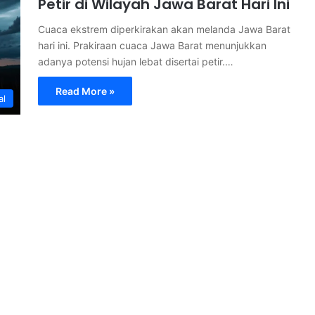
Petir di Wilayah Jawa Barat Hari Ini
Cuaca ekstrem diperkirakan akan melanda Jawa Barat
hari ini. Prakiraan cuaca Jawa Barat menunjukkan
adanya potensi hujan lebat disertai petir.…
Read More »
al