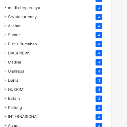
media terpercaya
4
Cryptocurrency
4
Asahan
4
Sumut
4
Bisnis Rumahan
4
DIKSI NEWS
4
Madina
4
Olahraga
4
Dunia
3
HUKRIM
3
Batam
3
Kalteng
3
INTERNASIONAL
3
Agama
3