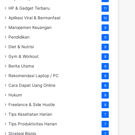
HP & Gadget Terbaru
11
Aplikasi Viral & Bermanfaat
10
Manajemen Keuangan
9
Pendidikan
9
Diet & Nutrisi
9
Gym & Workout
8
Berita Utama
8
Rekomendasi Laptop / PC
8
Cara Dapat Uang Online
8
Hukum
8
Freelance & Side Hustle
8
Tips Kesehatan Harian
7
Tips Produktivitas Harian
7
Strategi Bisnis
7