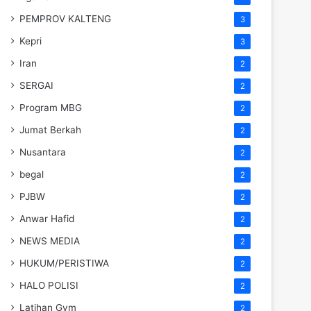
PEMPROV KALTENG
3
Kepri
3
Iran
2
SERGAI
2
Program MBG
2
Jumat Berkah
2
Nusantara
2
begal
2
PJBW
2
Anwar Hafid
2
NEWS MEDIA
2
HUKUM/PERISTIWA
2
HALO POLISI
2
Latihan Gym
2