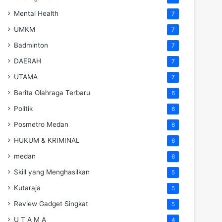
Mental Health
7
UMKM
7
Badminton
7
DAERAH
7
UTAMA
7
Berita Olahraga Terbaru
6
Politik
6
Posmetro Medan
6
HUKUM & KRIMINAL
6
medan
6
Skill yang Menghasilkan
5
Kutaraja
5
Review Gadget Singkat
5
U T A M A
4