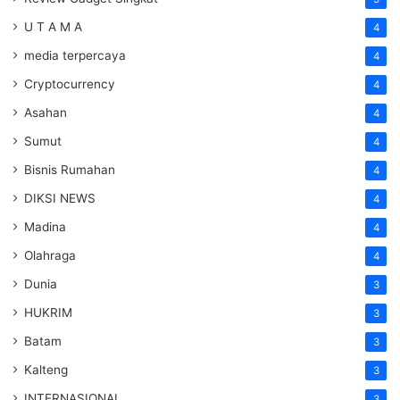
U T A M A
4
media terpercaya
4
Cryptocurrency
4
Asahan
4
Sumut
4
Bisnis Rumahan
4
DIKSI NEWS
4
Madina
4
Olahraga
4
Dunia
3
HUKRIM
3
Batam
3
Kalteng
3
INTERNASIONAL
3