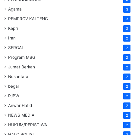
Agama
3
PEMPROV KALTENG
3
Kepri
3
Iran
2
SERGAI
2
Program MBG
2
Jumat Berkah
2
Nusantara
2
begal
2
PJBW
2
Anwar Hafid
2
NEWS MEDIA
2
HUKUM/PERISTIWA
2
HALO POLISI
2