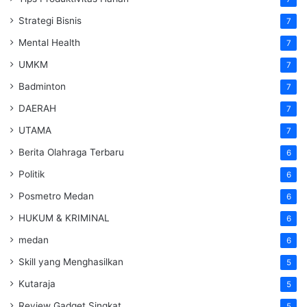
Strategi Bisnis
7
Mental Health
7
UMKM
7
Badminton
7
DAERAH
7
UTAMA
7
Berita Olahraga Terbaru
6
Politik
6
Posmetro Medan
6
HUKUM & KRIMINAL
6
medan
6
Skill yang Menghasilkan
5
Kutaraja
5
Review Gadget Singkat
5