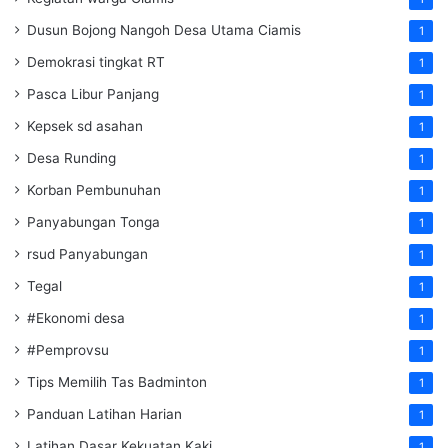
Dusun Bojong Nangoh Desa Utama Ciamis
1
Demokrasi tingkat RT
1
Pasca Libur Panjang
1
Kepsek sd asahan
1
Desa Runding
1
Korban Pembunuhan
1
Panyabungan Tonga
1
rsud Panyabungan
1
Tegal
1
#Ekonomi desa
1
#Pemprovsu
1
Tips Memilih Tas Badminton
1
Panduan Latihan Harian
1
Latihan Dasar Kekuatan Kaki
1