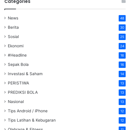
Categories
News
48
Berita
30
Sosial
25
Ekonomi
24
#Headline
16
Sepak Bola
16
Investasi & Saham
14
PERISTIWA
13
PREDIKSI BOLA
13
Nasional
13
Tips Android / iPhone
12
Tips Latihan & Kebugaran
12
Olahraga & Fitness
11