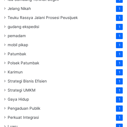
Jelang Nikah
1
Teuku Rassya Jalani Prosesi Peusijuek
1
gudang ekspedisi
1
pemadam
1
mobil pikap
1
Patumbak
1
Polsek Patumbak
1
Karimun
1
Strategi Bisnis Efisien
1
Strategi UMKM
1
Gaya Hidup
1
Pengaduan Publik
1
Perkuat Integrasi
1
Luwu
1