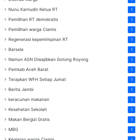
Nunu Karnudin Ketua RT
1
Pemilihan RT demokratis
1
Pemilihan warga Ciamis
1
Regenerasi kepemimpinan RT
1
Barsela
1
Namun ASN Diwajibkan Gotong Royong
1
Pemkab Aceh Barat
1
Terapkan WFH Setiap Jumat
1
Berita Jambi
1
keracunan makanan
1
Kesehatan Sekolah
1
Makan Bergizi Gratis
1
MBG
1
Kegiatan warga Ciamis
1