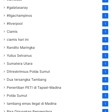
#galatasaray
1
#ligachampinos
1
#liverpool
1
Ciamis
1
ciamis hari ini
1
Randito Maringka
1
Yulius Selvanus
1
Sumatera Utara
1
Ditreskrimsus Polda Sumut
1
Dua tersangka Tambang
1
Penertiban PETI di Tapsel-Madina
1
Polda Sumut
1
tambang emas ilegal di Madina
1
Bisa Digunakan Pengendara
1