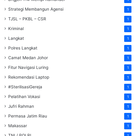
Strategi Membangun Agensi
1
TJSL – PKBL – CSR
1
Kriminal
1
Langkat
1
Polres Langkat
1
Camat Medan Johor
1
Fitur Navigasi Luring
1
Rekomendasi Laptop
1
#SterilisasiGereja
1
Pelatihan Vokasi
1
Jufri Rahman
1
Permasa Jatim Riau
1
Makassar
1
TNI / POLRI
1