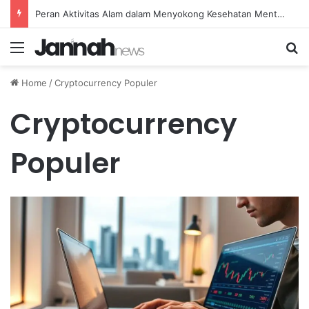
Peran Aktivitas Alam dalam Menyokong Kesehatan Mental dan Menenangkan Pikiran di Masa Sulit
Menu
Se
Home
/
Cryptocurrency Populer
Cryptocurrency
Populer