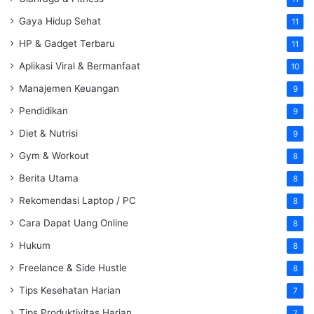
Gaya Hidup Sehat
11
HP & Gadget Terbaru
11
Aplikasi Viral & Bermanfaat
10
Manajemen Keuangan
9
Pendidikan
9
Diet & Nutrisi
9
Gym & Workout
8
Berita Utama
8
Rekomendasi Laptop / PC
8
Cara Dapat Uang Online
8
Hukum
8
Freelance & Side Hustle
8
Tips Kesehatan Harian
7
Tips Produktivitas Harian
7