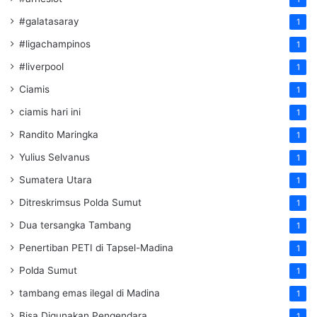
#galatasaray
1
#ligachampinos
1
#liverpool
1
Ciamis
1
ciamis hari ini
1
Randito Maringka
1
Yulius Selvanus
1
Sumatera Utara
1
Ditreskrimsus Polda Sumut
1
Dua tersangka Tambang
1
Penertiban PETI di Tapsel-Madina
1
Polda Sumut
1
tambang emas ilegal di Madina
1
Bisa Digunakan Pengendara
1