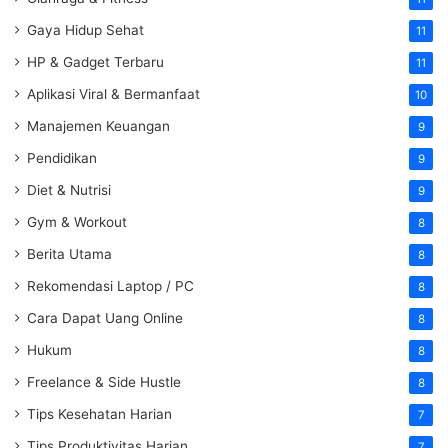
Gaya Hidup Sehat
11
HP & Gadget Terbaru
11
Aplikasi Viral & Bermanfaat
10
Manajemen Keuangan
9
Pendidikan
9
Diet & Nutrisi
9
Gym & Workout
8
Berita Utama
8
Rekomendasi Laptop / PC
8
Cara Dapat Uang Online
8
Hukum
8
Freelance & Side Hustle
8
Tips Kesehatan Harian
7
Tips Produktivitas Harian
7