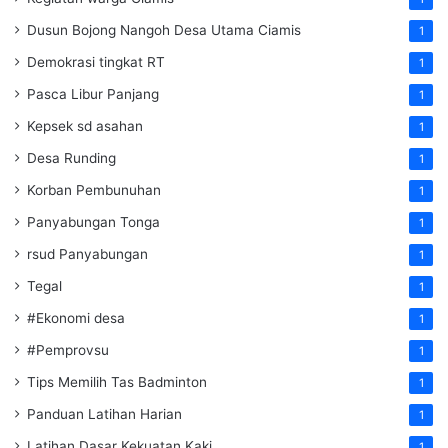
Dusun Bojong Nangoh Desa Utama Ciamis
1
Demokrasi tingkat RT
1
Pasca Libur Panjang
1
Kepsek sd asahan
1
Desa Runding
1
Korban Pembunuhan
1
Panyabungan Tonga
1
rsud Panyabungan
1
Tegal
1
#Ekonomi desa
1
#Pemprovsu
1
Tips Memilih Tas Badminton
1
Panduan Latihan Harian
1
Latihan Dasar Kekuatan Kaki
1