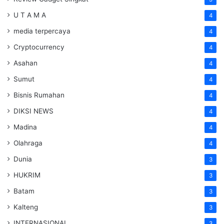
U T A M A
4
media terpercaya
4
Cryptocurrency
4
Asahan
4
Sumut
4
Bisnis Rumahan
4
DIKSI NEWS
4
Madina
4
Olahraga
4
Dunia
3
HUKRIM
3
Batam
3
Kalteng
3
INTERNASIONAL
3