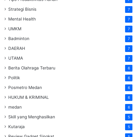
Strategi Bisnis
7
Mental Health
7
UMKM
7
Badminton
7
DAERAH
7
UTAMA
7
Berita Olahraga Terbaru
6
Politik
6
Posmetro Medan
6
HUKUM & KRIMINAL
6
medan
6
Skill yang Menghasilkan
5
Kutaraja
5
Review Gadget Singkat
5