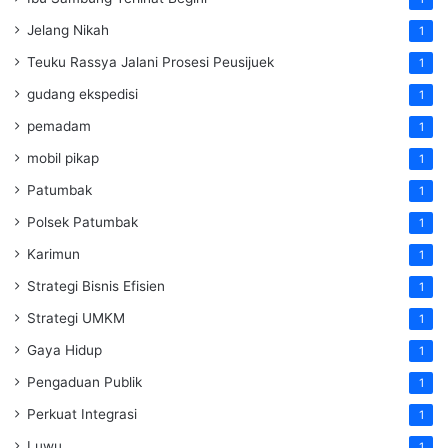
Jelang Nikah
1
Teuku Rassya Jalani Prosesi Peusijuek
1
gudang ekspedisi
1
pemadam
1
mobil pikap
1
Patumbak
1
Polsek Patumbak
1
Karimun
1
Strategi Bisnis Efisien
1
Strategi UMKM
1
Gaya Hidup
1
Pengaduan Publik
1
Perkuat Integrasi
1
Luwu
1