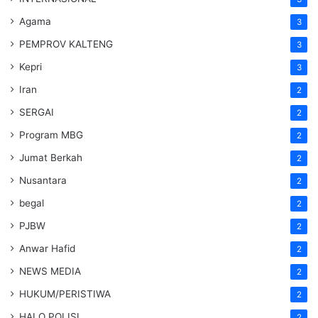
Agama
3
PEMPROV KALTENG
3
Kepri
3
Iran
2
SERGAI
2
Program MBG
2
Jumat Berkah
2
Nusantara
2
begal
2
PJBW
2
Anwar Hafid
2
NEWS MEDIA
2
HUKUM/PERISTIWA
2
HALO POLISI
2