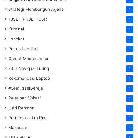
Strategi Membangun Agensi
1
TJSL – PKBL – CSR
1
Kriminal
1
Langkat
1
Polres Langkat
1
Camat Medan Johor
1
Fitur Navigasi Luring
1
Rekomendasi Laptop
1
#SterilisasiGereja
1
Pelatihan Vokasi
1
Jufri Rahman
1
Permasa Jatim Riau
1
Makassar
1
TNI / POLRI
1