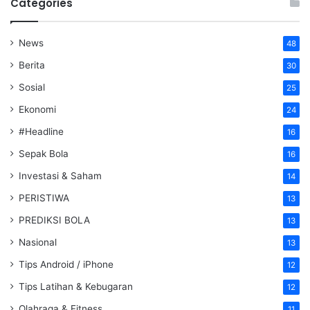
Categories
News
48
Berita
30
Sosial
25
Ekonomi
24
#Headline
16
Sepak Bola
16
Investasi & Saham
14
PERISTIWA
13
PREDIKSI BOLA
13
Nasional
13
Tips Android / iPhone
12
Tips Latihan & Kebugaran
12
Olahraga & Fitness
11