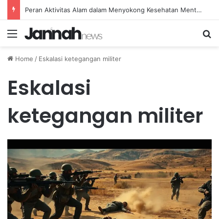
Peran Aktivitas Alam dalam Menyokong Kesehatan Mental dan Menenangkan Pikiran di Masa Sulit
Menu
Se
Home
/
Eskalasi ketegangan militer
Eskalasi
ketegangan militer