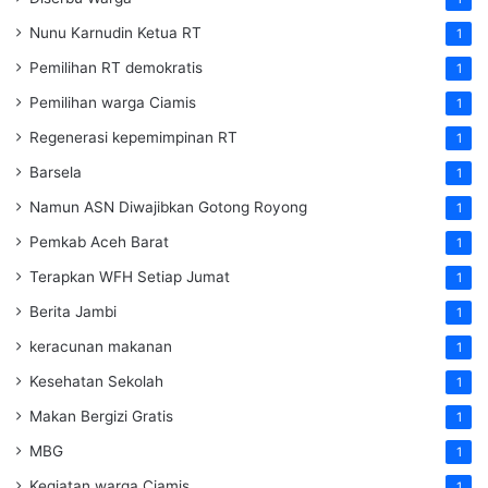
Nunu Karnudin Ketua RT
1
Pemilihan RT demokratis
1
Pemilihan warga Ciamis
1
Regenerasi kepemimpinan RT
1
Barsela
1
Namun ASN Diwajibkan Gotong Royong
1
Pemkab Aceh Barat
1
Terapkan WFH Setiap Jumat
1
Berita Jambi
1
keracunan makanan
1
Kesehatan Sekolah
1
Makan Bergizi Gratis
1
MBG
1
Kegiatan warga Ciamis
1