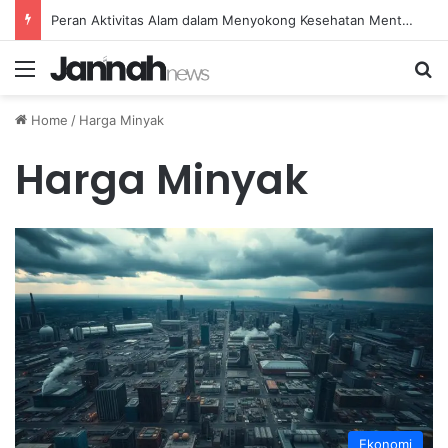
Peran Aktivitas Alam dalam Menyokong Kesehatan Mental dan Menenangkan Pikiran di Masa Sulit
Menu
Se
Home
/
Harga Minyak
Harga Minyak
Ekonomi