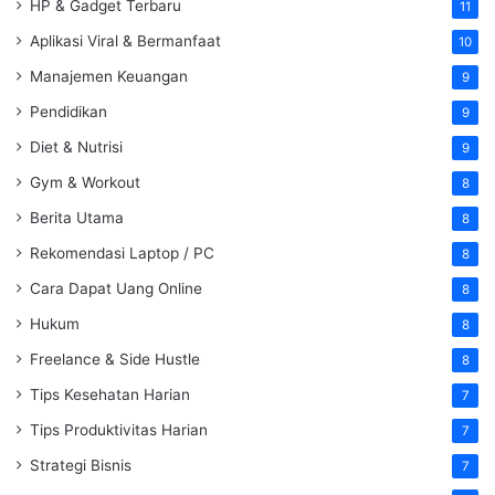
HP & Gadget Terbaru
11
Aplikasi Viral & Bermanfaat
10
Manajemen Keuangan
9
Pendidikan
9
Diet & Nutrisi
9
Gym & Workout
8
Berita Utama
8
Rekomendasi Laptop / PC
8
Cara Dapat Uang Online
8
Hukum
8
Freelance & Side Hustle
8
Tips Kesehatan Harian
7
Tips Produktivitas Harian
7
Strategi Bisnis
7