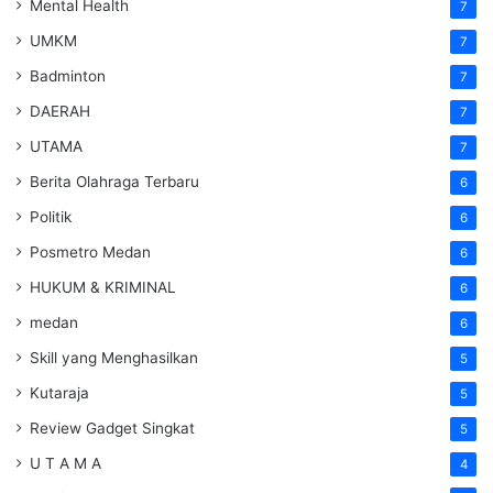
Mental Health
7
UMKM
7
Badminton
7
DAERAH
7
UTAMA
7
Berita Olahraga Terbaru
6
Politik
6
Posmetro Medan
6
HUKUM & KRIMINAL
6
medan
6
Skill yang Menghasilkan
5
Kutaraja
5
Review Gadget Singkat
5
U T A M A
4