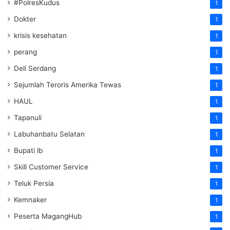
#PolresKudus
1
Dokter
1
krisis kesehatan
1
perang
1
Deli Serdang
1
Sejumlah Teroris Amerika Tewas
1
HAUL
1
Tapanuli
1
Labuhanbatu Selatan
1
Bupati lb
1
Skill Customer Service
1
Teluk Persia
1
Kemnaker
1
Peserta MagangHub
1