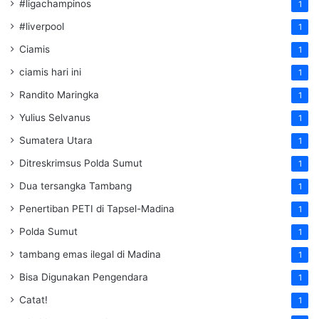
#ligachampinos
1
#liverpool
1
Ciamis
1
ciamis hari ini
1
Randito Maringka
1
Yulius Selvanus
1
Sumatera Utara
1
Ditreskrimsus Polda Sumut
1
Dua tersangka Tambang
1
Penertiban PETI di Tapsel-Madina
1
Polda Sumut
1
tambang emas ilegal di Madina
1
Bisa Digunakan Pengendara
1
Catat!
1