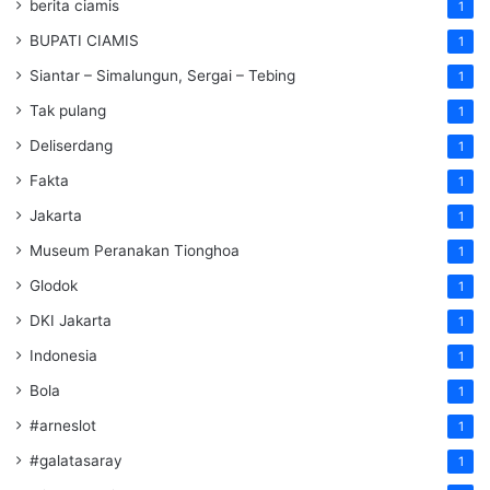
berita ciamis
1
BUPATI CIAMIS
1
Siantar – Simalungun, Sergai – Tebing
1
Tak pulang
1
Deliserdang
1
Fakta
1
Jakarta
1
Museum Peranakan Tionghoa
1
Glodok
1
DKI Jakarta
1
Indonesia
1
Bola
1
#arneslot
1
#galatasaray
1