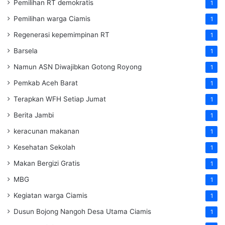
Pemilihan RT demokratis
1
Pemilihan warga Ciamis
1
Regenerasi kepemimpinan RT
1
Barsela
1
Namun ASN Diwajibkan Gotong Royong
1
Pemkab Aceh Barat
1
Terapkan WFH Setiap Jumat
1
Berita Jambi
1
keracunan makanan
1
Kesehatan Sekolah
1
Makan Bergizi Gratis
1
MBG
1
Kegiatan warga Ciamis
1
Dusun Bojong Nangoh Desa Utama Ciamis
1