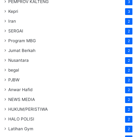
PEMPROV KALTENG
3
Kepri
3
Iran
2
SERGAI
2
Program MBG
2
Jumat Berkah
2
Nusantara
2
begal
2
PJBW
2
Anwar Hafid
2
NEWS MEDIA
2
HUKUM/PERISTIWA
2
HALO POLISI
2
Latihan Gym
2