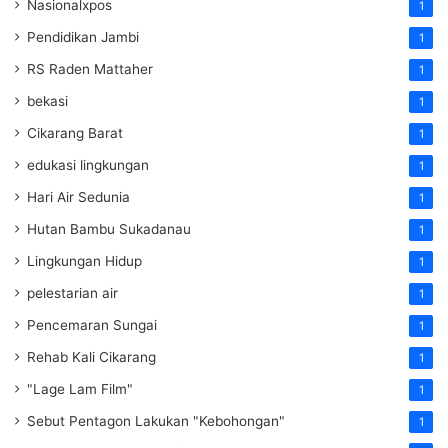
Nasionalxpos
1
Pendidikan Jambi
1
RS Raden Mattaher
1
bekasi
1
Cikarang Barat
1
edukasi lingkungan
1
Hari Air Sedunia
1
Hutan Bambu Sukadanau
1
Lingkungan Hidup
1
pelestarian air
1
Pencemaran Sungai
1
Rehab Kali Cikarang
1
"Lage Lam Film"
1
Sebut Pentagon Lakukan "Kebohongan"
1