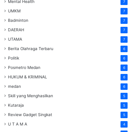
Mental Health
7
UMKM
7
Badminton
7
DAERAH
7
UTAMA
7
Berita Olahraga Terbaru
6
Politik
6
Posmetro Medan
6
HUKUM & KRIMINAL
6
medan
6
Skill yang Menghasilkan
5
Kutaraja
5
Review Gadget Singkat
5
U T A M A
4