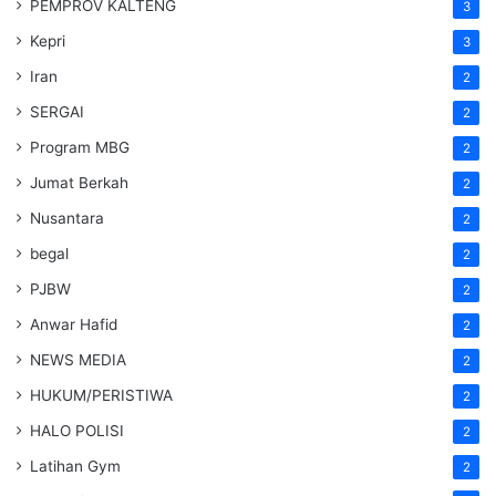
PEMPROV KALTENG
3
Kepri
3
Iran
2
SERGAI
2
Program MBG
2
Jumat Berkah
2
Nusantara
2
begal
2
PJBW
2
Anwar Hafid
2
NEWS MEDIA
2
HUKUM/PERISTIWA
2
HALO POLISI
2
Latihan Gym
2