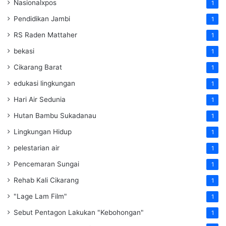
Nasionalxpos
1
Pendidikan Jambi
1
RS Raden Mattaher
1
bekasi
1
Cikarang Barat
1
edukasi lingkungan
1
Hari Air Sedunia
1
Hutan Bambu Sukadanau
1
Lingkungan Hidup
1
pelestarian air
1
Pencemaran Sungai
1
Rehab Kali Cikarang
1
"Lage Lam Film"
1
Sebut Pentagon Lakukan "Kebohongan"
1