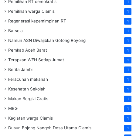
Pemilihan RT demokratis
1
Pemilihan warga Ciamis
1
Regenerasi kepemimpinan RT
1
Barsela
1
Namun ASN Diwajibkan Gotong Royong
1
Pemkab Aceh Barat
1
Terapkan WFH Setiap Jumat
1
Berita Jambi
1
keracunan makanan
1
Kesehatan Sekolah
1
Makan Bergizi Gratis
1
MBG
1
Kegiatan warga Ciamis
1
Dusun Bojong Nangoh Desa Utama Ciamis
1