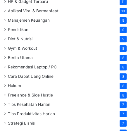
HP & Gadget Terbaru
11
Aplikasi Viral & Bermanfaat
10
Manajemen Keuangan
9
Pendidikan
9
Diet & Nutrisi
9
Gym & Workout
8
Berita Utama
8
Rekomendasi Laptop / PC
8
Cara Dapat Uang Online
8
Hukum
8
Freelance & Side Hustle
8
Tips Kesehatan Harian
7
Tips Produktivitas Harian
7
Strategi Bisnis
7