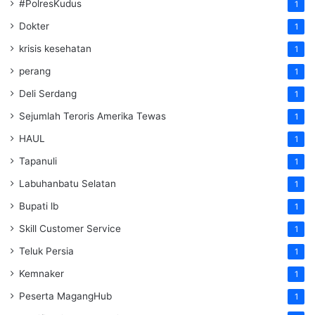
#PolresKudus
1
Dokter
1
krisis kesehatan
1
perang
1
Deli Serdang
1
Sejumlah Teroris Amerika Tewas
1
HAUL
1
Tapanuli
1
Labuhanbatu Selatan
1
Bupati lb
1
Skill Customer Service
1
Teluk Persia
1
Kemnaker
1
Peserta MagangHub
1