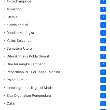
#ligachampinos
1
#liverpool
1
Ciamis
1
ciamis hari ini
1
Randito Maringka
1
Yulius Selvanus
1
Sumatera Utara
1
Ditreskrimsus Polda Sumut
1
Dua tersangka Tambang
1
Penertiban PETI di Tapsel-Madina
1
Polda Sumut
1
tambang emas ilegal di Madina
1
Bisa Digunakan Pengendara
1
Catat!
1