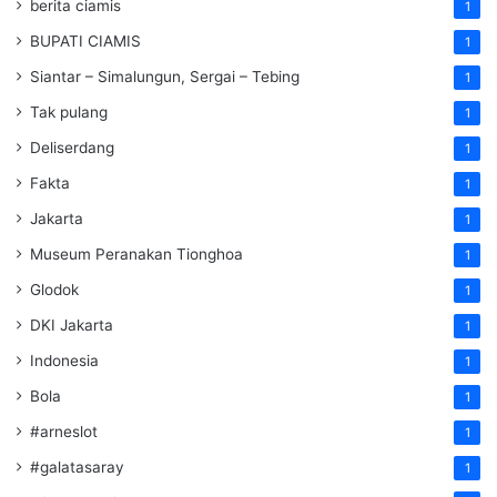
berita ciamis
1
BUPATI CIAMIS
1
Siantar – Simalungun, Sergai – Tebing
1
Tak pulang
1
Deliserdang
1
Fakta
1
Jakarta
1
Museum Peranakan Tionghoa
1
Glodok
1
DKI Jakarta
1
Indonesia
1
Bola
1
#arneslot
1
#galatasaray
1