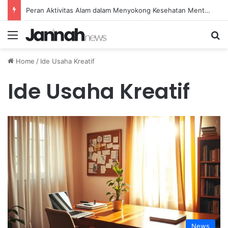
Peran Aktivitas Alam dalam Menyokong Kesehatan Mental dan Menenangkan Pikiran di Masa Sulit
Menu
Se
Home
/
Ide Usaha Kreatif
Ide Usaha Kreatif
News