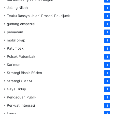
Jelang Nikah
1
Teuku Rassya Jalani Prosesi Peusijuek
1
gudang ekspedisi
1
pemadam
1
mobil pikap
1
Patumbak
1
Polsek Patumbak
1
Karimun
1
Strategi Bisnis Efisien
1
Strategi UMKM
1
Gaya Hidup
1
Pengaduan Publik
1
Perkuat Integrasi
1
Luwu
1