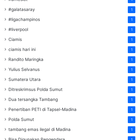
#galatasaray
1
#ligachampinos
1
#liverpool
1
Ciamis
1
ciamis hari ini
1
Randito Maringka
1
Yulius Selvanus
1
Sumatera Utara
1
Ditreskrimsus Polda Sumut
1
Dua tersangka Tambang
1
Penertiban PETI di Tapsel-Madina
1
Polda Sumut
1
tambang emas ilegal di Madina
1
Bisa Digunakan Pengendara
1