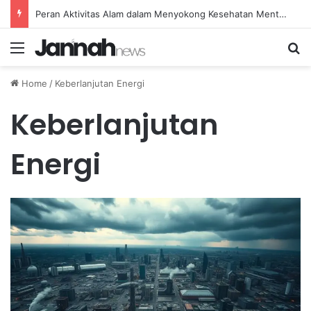
Peran Aktivitas Alam dalam Menyokong Kesehatan Mental dan Menenangkan Pikiran di Masa Sulit
Menu
Se
Home
/
Keberlanjutan Energi
Keberlanjutan
Energi