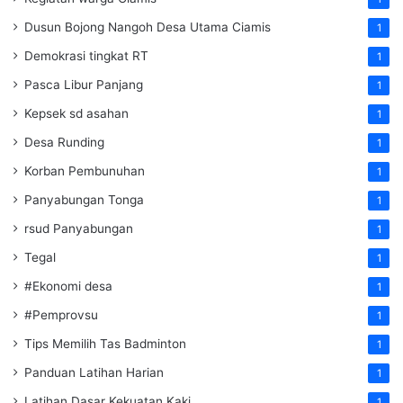
Dusun Bojong Nangoh Desa Utama Ciamis
1
Demokrasi tingkat RT
1
Pasca Libur Panjang
1
Kepsek sd asahan
1
Desa Runding
1
Korban Pembunuhan
1
Panyabungan Tonga
1
rsud Panyabungan
1
Tegal
1
#Ekonomi desa
1
#Pemprovsu
1
Tips Memilih Tas Badminton
1
Panduan Latihan Harian
1
Latihan Dasar Kekuatan Kaki
1