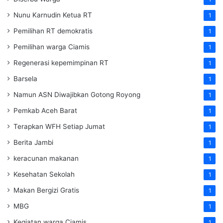
Nunu Karnudin Ketua RT
1
Pemilihan RT demokratis
1
Pemilihan warga Ciamis
1
Regenerasi kepemimpinan RT
1
Barsela
1
Namun ASN Diwajibkan Gotong Royong
1
Pemkab Aceh Barat
1
Terapkan WFH Setiap Jumat
1
Berita Jambi
1
keracunan makanan
1
Kesehatan Sekolah
1
Makan Bergizi Gratis
1
MBG
1
Kegiatan warga Ciamis
1