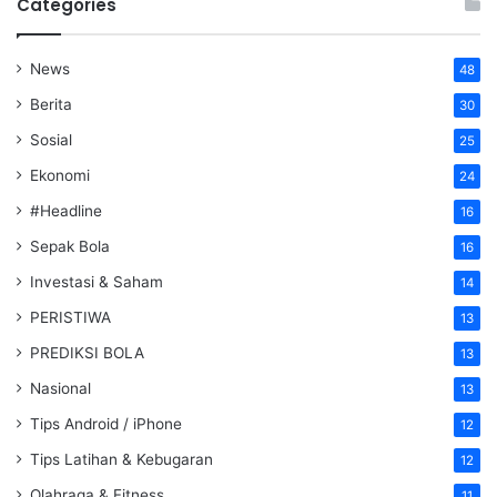
Categories
News
48
Berita
30
Sosial
25
Ekonomi
24
#Headline
16
Sepak Bola
16
Investasi & Saham
14
PERISTIWA
13
PREDIKSI BOLA
13
Nasional
13
Tips Android / iPhone
12
Tips Latihan & Kebugaran
12
Olahraga & Fitness
11