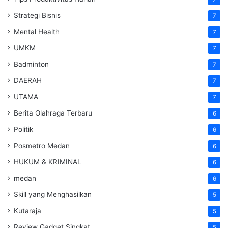
Strategi Bisnis
7
Mental Health
7
UMKM
7
Badminton
7
DAERAH
7
UTAMA
7
Berita Olahraga Terbaru
6
Politik
6
Posmetro Medan
6
HUKUM & KRIMINAL
6
medan
6
Skill yang Menghasilkan
5
Kutaraja
5
Review Gadget Singkat
5