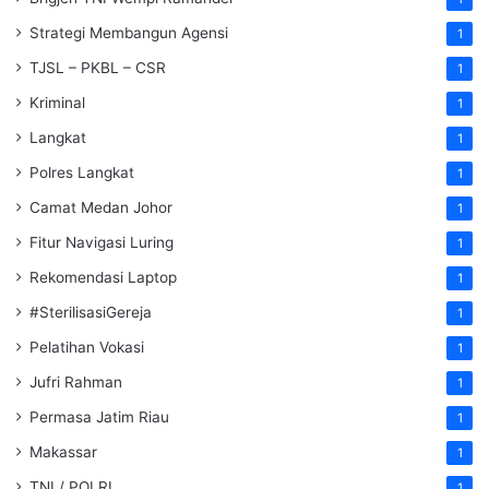
Strategi Membangun Agensi
1
TJSL – PKBL – CSR
1
Kriminal
1
Langkat
1
Polres Langkat
1
Camat Medan Johor
1
Fitur Navigasi Luring
1
Rekomendasi Laptop
1
#SterilisasiGereja
1
Pelatihan Vokasi
1
Jufri Rahman
1
Permasa Jatim Riau
1
Makassar
1
TNI / POLRI
1