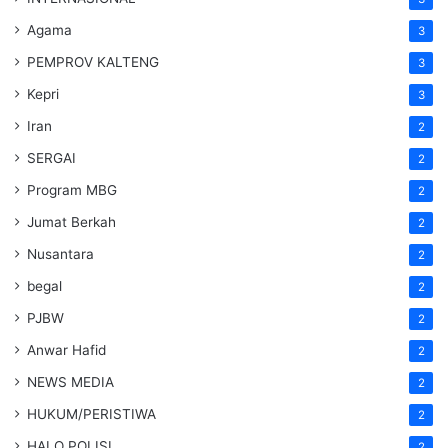
Agama
3
PEMPROV KALTENG
3
Kepri
3
Iran
2
SERGAI
2
Program MBG
2
Jumat Berkah
2
Nusantara
2
begal
2
PJBW
2
Anwar Hafid
2
NEWS MEDIA
2
HUKUM/PERISTIWA
2
HALO POLISI
2