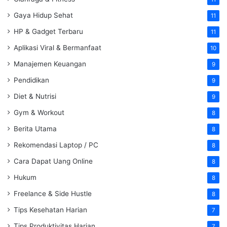
Gaya Hidup Sehat
11
HP & Gadget Terbaru
11
Aplikasi Viral & Bermanfaat
10
Manajemen Keuangan
9
Pendidikan
9
Diet & Nutrisi
9
Gym & Workout
8
Berita Utama
8
Rekomendasi Laptop / PC
8
Cara Dapat Uang Online
8
Hukum
8
Freelance & Side Hustle
8
Tips Kesehatan Harian
7
Tips Produktivitas Harian
7