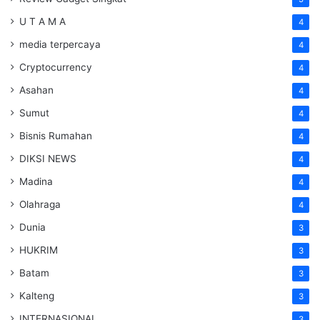
U T A M A
4
media terpercaya
4
Cryptocurrency
4
Asahan
4
Sumut
4
Bisnis Rumahan
4
DIKSI NEWS
4
Madina
4
Olahraga
4
Dunia
3
HUKRIM
3
Batam
3
Kalteng
3
INTERNASIONAL
3