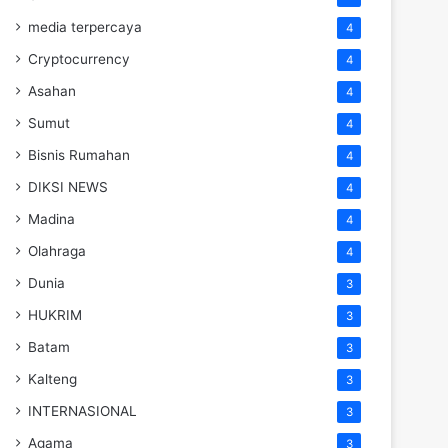
media terpercaya
4
Cryptocurrency
4
Asahan
4
Sumut
4
Bisnis Rumahan
4
DIKSI NEWS
4
Madina
4
Olahraga
4
Dunia
3
HUKRIM
3
Batam
3
Kalteng
3
INTERNASIONAL
3
Agama
3