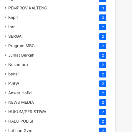
PEMPROV KALTENG
3
Kepri
3
Iran
2
SERGAI
2
Program MBG
2
Jumat Berkah
2
Nusantara
2
begal
2
PJBW
2
Anwar Hafid
2
NEWS MEDIA
2
HUKUM/PERISTIWA
2
HALO POLISI
2
Latihan Gym
2