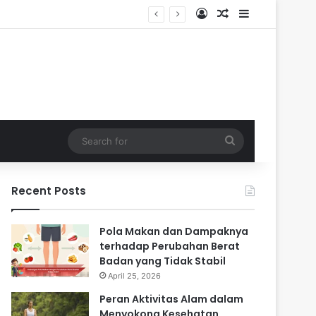
Log In
Random Article
Sidebar
di Masa Sulit
Search
for
Recent Posts
Pola Makan dan Dampaknya
terhadap Perubahan Berat
Badan yang Tidak Stabil
April 25, 2026
Peran Aktivitas Alam dalam
Menyokong Kesehatan