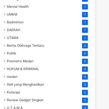
Mental Health
7
UMKM
7
Badminton
7
DAERAH
7
UTAMA
7
Berita Olahraga Terbaru
6
Politik
6
Posmetro Medan
6
HUKUM & KRIMINAL
6
medan
6
Skill yang Menghasilkan
5
Kutaraja
5
Review Gadget Singkat
5
U T A M A
4