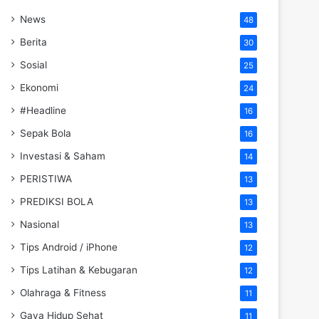
News
48
Berita
30
Sosial
25
Ekonomi
24
#Headline
16
Sepak Bola
16
Investasi & Saham
14
PERISTIWA
13
PREDIKSI BOLA
13
Nasional
13
Tips Android / iPhone
12
Tips Latihan & Kebugaran
12
Olahraga & Fitness
11
Gaya Hidup Sehat
11