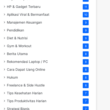
HP & Gadget Terbaru
11
Aplikasi Viral & Bermanfaat
10
Manajemen Keuangan
9
Pendidikan
9
Diet & Nutrisi
9
Gym & Workout
8
Berita Utama
8
Rekomendasi Laptop / PC
8
Cara Dapat Uang Online
8
Hukum
8
Freelance & Side Hustle
8
Tips Kesehatan Harian
7
Tips Produktivitas Harian
7
Strategi Bisnis
7