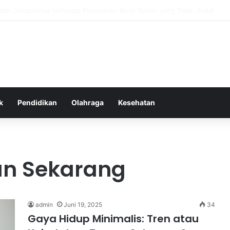
itas Alam dalam Menyokong Kesehatan Mental dan Menenangkan Pikiran 
k
Pendidikan
Olahraga
Kesehatan
n Sekarang
admin
Juni 19, 2025
34
Gaya Hidup Minimalis: Tren atau