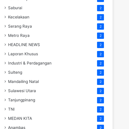
Saburai
2
Kecelakaan
2
Serang Raya
2
Metro Raya
2
HEADLINE NEWS
2
Laporan Khusus
2
Industri & Perdagangan
2
Sulteng
2
Mandailing Natal
2
Sulawesi Utara
2
Tanjungpinang
2
TNI
2
MEDAN KITA
2
Anambas
2